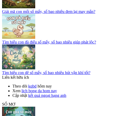
Giải mã con mối số mấy, số bao nhiêu đem lại may mắn?
Tìm hiểu con đà điểu số mấy, số bao nhiêu giúp phát lộc?
Tìm hiểu con dê số mấy, số bao nhiêu hút vận khí tốt?
Liên kết hữu ích
Theo dõi
kqbd
hôm nay
Xem
lich bong da hom nay
Cập nhật
kết quả ngoại hạng anh
SỔ MƠ