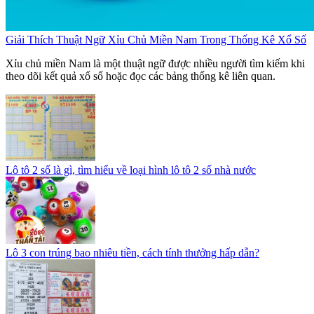
Giải Thích Thuật Ngữ Xỉu Chủ Miền Nam Trong Thống Kê Xổ Số
Xỉu chủ miền Nam là một thuật ngữ được nhiều người tìm kiếm khi
theo dõi kết quả xổ số hoặc đọc các bảng thống kê liên quan.
Lô tô 2 số là gì, tìm hiểu về loại hình lô tô 2 số nhà nước
Lô 3 con trúng bao nhiêu tiền, cách tính thưởng hấp dẫn?