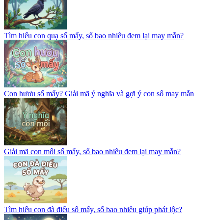
Tìm hiểu con quạ số mấy, số bao nhiêu đem lại may mắn?
Con hươu số mấy? Giải mã ý nghĩa và gợi ý con số may mắn
Giải mã con mối số mấy, số bao nhiêu đem lại may mắn?
Tìm hiểu con đà điểu số mấy, số bao nhiêu giúp phát lộc?