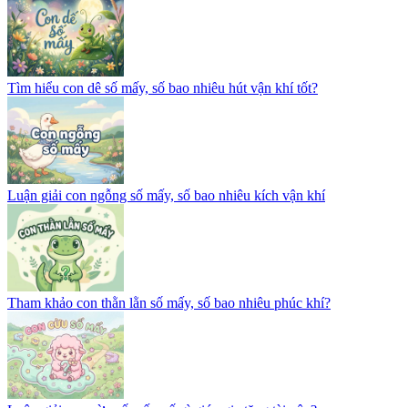
Tìm hiểu con dê số mấy, số bao nhiêu hút vận khí tốt?
Luận giải con ngỗng số mấy, số bao nhiêu kích vận khí
Tham khảo con thằn lằn số mấy, số bao nhiêu phúc khí?