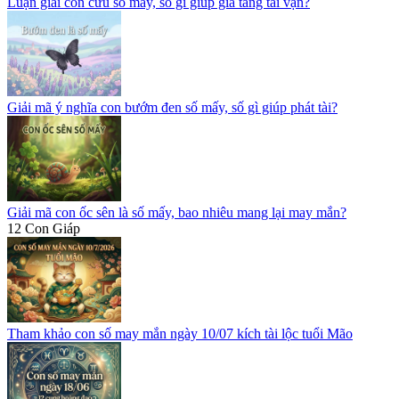
Luận giải con cừu số mấy, số gì giúp gia tăng tài vận?
Giải mã ý nghĩa con bướm đen số mấy, số gì giúp phát tài?
Giải mã con ốc sên là số mấy, bao nhiêu mang lại may mắn?
12 Con Giáp
Tham khảo con số may mắn ngày 10/07 kích tài lộc tuổi Mão