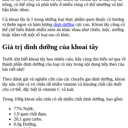
trồng, có thể sống và phát triển ở nhiều vùng có thổ nhưỡng và khí
hậu khác nhau.
Củ khoai tây là 1 trong những loại thực phẩm quen thuộc có hương
vị thơm ngon và hàm lượng
dinh dưỡng
cực cao. Khoai tây cũng có
thể chế biến thành nhiều món ăn khác nhau như chiên, luộc, nướng
hoặc hầm với một số loại rau củ khác.
Giá trị dinh dưỡng của khoai tây
Trước khi biết khoai tây bao nhiêu calo, hãy cùng tìm hiểu sơ qua về
thành phần dinh dưỡng của loại củ này trong nội dung tiếp theo của
bài viết nhé!
Theo đánh giá và nghiên cứu của các chuyên gia dinh dưỡng, khoai
tây nấu chín cả vỏ chứa rất nhiều vitamin và khoáng chất cần thiết
cho cơ thể, đặc biệt là vitamin C và kali.
Trong 100g khoai nấu chín có rất nhiều chất dinh dưỡng, bao gồm:
77% Nước.
1,9 gam chất đạm.
20,1 gam carbs.
0,9g Đường.