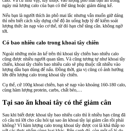
calo. Và cứ như vậy, tùy thuộc vào lượng phô mai bạn ăn trong
ngày mà lượng calo của bạn có thể tăng hoặc giảm đáng kể.
Nếu bạn là người thích ăn phô mai lắc nhưng vẫn muốn giữ dáng
thì nên biết cách xây dựng chế độ ăn uống hợp lý để kiểm soát
lượng thức ăn nạp vào cơ thể, từ đó hạn chế tăng cân. không ngờ
tới.
Có bao nhiêu calo trong khoai tây chiên
Ngoài những món ăn kể trên thì khoai tây chiên bao nhiêu calo
cũng được nhiều người quan tâm. Và cũng tương tự như khoai tây
chiên, khoai tây chiên bao nhiêu calo sẽ phụ thuộc rất nhiều vào
lượng dầu bạn dùng để nấu. Đồng thời, gia vị cũng có ảnh hưởng
lớn đến lượng calo trong khoai tây chiên.
Cụ thể, cứ 100g khoai chiên, bạn sẽ nạp vào khoảng 160-180 calo,
cùng hàm lượng protein, carbs, chất béo,…
Tại sao ăn khoai tây có thể giảm cân
Sau khi biết được khoai tây bao nhiêu calo thì ít nhiều bạn cũng đã
có câu trả lời cho câu hỏi tại sao ăn khoai tây lại giảm cân rồi phải
không? Vì hàm lượng calo trong khoai tây được coi là khá thấp so
với các thực phẩm cùng loại khác. Bên cạnh đó, còn một số lý do