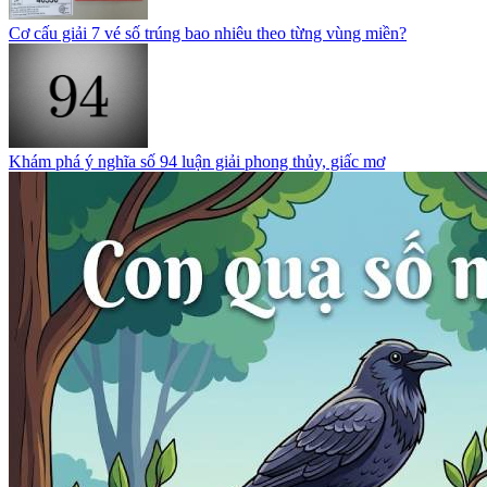
Cơ cấu giải 7 vé số trúng bao nhiêu theo từng vùng miền?
Khám phá ý nghĩa số 94 luận giải phong thủy, giấc mơ