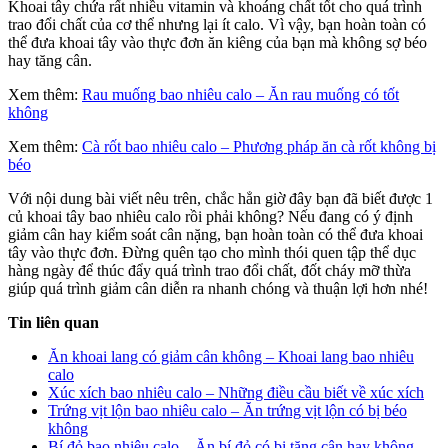
Khoai tây chứa rất nhiều vitamin và khoáng chất tốt cho quá trình
trao đổi chất của cơ thể nhưng lại ít calo. Vì vậy, bạn hoàn toàn có
thể đưa khoai tây vào thực đơn ăn kiêng của bạn mà không sợ béo
hay tăng cân.
Xem thêm:
Rau muống bao nhiêu calo – Ăn rau muống có tốt
không
Xem thêm:
Cà rốt bao nhiêu calo – Phương pháp ăn cà rốt không bị
béo
Với nội dung bài viết nêu trên, chắc hẳn giờ đây bạn đã biết được 1
củ khoai tây bao nhiêu calo rồi phải không? Nếu đang có ý định
giảm cân hay kiểm soát cân nặng, bạn hoàn toàn có thể đưa khoai
tây vào thực đơn. Đừng quên tạo cho mình thói quen tập thể dục
hàng ngày để thúc đẩy quá trình trao đổi chất, đốt cháy mỡ thừa
giúp quá trình giảm cân diễn ra nhanh chóng và thuận lợi hơn nhé!
Tin liên quan
Ăn khoai lang có giảm cân không – Khoai lang bao nhiêu
calo
Xúc xích bao nhiêu calo – Những điều cầu biết về xúc xích
Trứng vịt lộn bao nhiêu calo – Ăn trứng vịt lộn có bị béo
không
Bí đỏ bao nhiêu calo – Ăn bí đỏ có bị tăng cân hay không