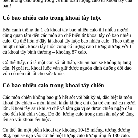
biết lượng calo trong 100g và tính toán lượng calo từ khoai tây của
bạn!
Có bao nhiêu calo trong khoai tây luộc
Bên cạnh thông tin 1 củ khoai tây bao nhiêu calo thì nhiều người
cũng quan tâm đến các món ăn chế biến từ khoai tây có bao nhiêu
calo. Cụ thể hơn ở đây là khoai tây luộc bao nhiêu calo. Theo thông
tin ghi nhận, khoai tây luộc cũng có lượng calo tương đương với 1
củ khoai tây bình thường – khoảng 87 calo.
Có thể thấy, đó là một con số rất thấp, khi ăn bạn sẽ không bị tăng
cân. Ngoài ra, khoai luộc vẫn giữ được nguồn dinh dưỡng dồi dào
vốn có nên rất tốt cho sức khỏe.
Có bao nhiêu calo trong khoai tây chiên
Các món chiên không bao giờ hết sốt với bất kỳ ai, đặc biệt là món
khoai tây chiên – món khoái khẩu không chỉ của trẻ em mà cả người
lớn. Khoai tây sau khi sơ chế và tẩm gia vị sẽ được chiên ngập dầu
cho đến khi chín vàng. Do đó, lượng calo trong món ăn này sẽ tăng
lên so với khoai tây luộc.
Cụ thể, ăn một phần khoai tây khoảng 10-15 miếng, tương đương
80g, bạn sẽ nạp vào cơ thể một lượng calo tương ứng là 130 calo.