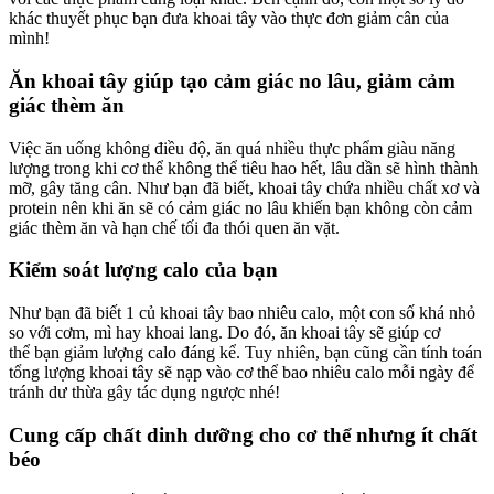
khác thuyết phục bạn đưa khoai tây vào thực đơn giảm cân của
mình!
Ăn khoai tây giúp tạo cảm giác no lâu, giảm cảm
giác thèm ăn
Việc ăn uống không điều độ, ăn quá nhiều thực phẩm giàu năng
lượng trong khi cơ thể không thể tiêu hao hết, lâu dần sẽ hình thành
mỡ, gây tăng cân. Như bạn đã biết, khoai tây chứa nhiều chất xơ và
protein nên khi ăn sẽ có cảm giác no lâu khiến bạn không còn cảm
giác thèm ăn và hạn chế tối đa thói quen ăn vặt.
Kiểm soát lượng calo của bạn
Như bạn đã biết 1 củ khoai tây bao nhiêu calo, một con số khá nhỏ
so với cơm, mì hay khoai lang. Do đó, ăn khoai tây sẽ giúp cơ
thể bạn giảm lượng calo đáng kể. Tuy nhiên, bạn cũng cần tính toán
tổng lượng khoai tây sẽ nạp vào cơ thể bao nhiêu calo mỗi ngày để
tránh dư thừa gây tác dụng ngược nhé!
Cung cấp chất dinh dưỡng cho cơ thể nhưng ít chất
béo