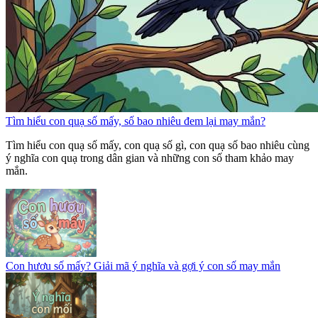
Tìm hiểu con quạ số mấy, số bao nhiêu đem lại may mắn?
Tìm hiểu con quạ số mấy, con quạ số gì, con quạ số bao nhiêu cùng
ý nghĩa con quạ trong dân gian và những con số tham khảo may
mắn.
Con hươu số mấy? Giải mã ý nghĩa và gợi ý con số may mắn