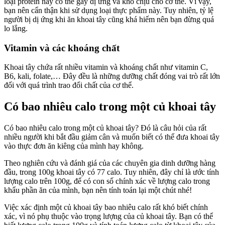
loại protein này có thể gây dị ứng và khó chịu cho cơ thể. Vì vậy,
bạn nên cẩn thận khi sử dụng loại thực phẩm này. Tuy nhiên, tỷ lệ
người bị dị ứng khi ăn khoai tây cũng khá hiếm nên bạn đừng quá
lo lắng.
Vitamin và các khoáng chất
Khoai tây chứa rất nhiều vitamin và khoáng chất như vitamin C,
B6, kali, folate,… Đây đều là những dưỡng chất đóng vai trò rất lớn
đối với quá trình trao đổi chất của cơ thể.
Có bao nhiêu calo trong một củ khoai tây
Có bao nhiêu calo trong một củ khoai tây? Đó là câu hỏi của rất
nhiều người khi bắt đầu giảm cân và muốn biết có thể đưa khoai tây
vào thực đơn ăn kiêng của mình hay không.
Theo nghiên cứu và đánh giá của các chuyên gia dinh dưỡng hàng
đầu, trong 100g khoai tây có 77 calo. Tuy nhiên, đây chỉ là ước tính
lượng calo trên 100g, để có con số chính xác về lượng calo trong
khẩu phần ăn của mình, bạn nên tính toán lại một chút nhé!
Việc xác định một củ khoai tây bao nhiêu calo rất khó biết chính
xác, vì nó phụ thuộc vào trọng lượng của củ khoai tây. Bạn có thể