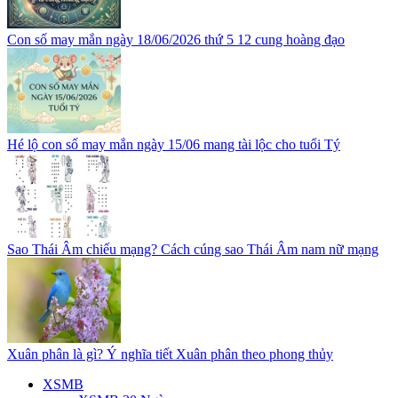
Con số may mắn ngày 18/06/2026 thứ 5 12 cung hoàng đạo
Hé lộ con số may mắn ngày 15/06 mang tài lộc cho tuổi Tý
Sao Thái Âm chiếu mạng? Cách cúng sao Thái Âm nam nữ mạng
Xuân phân là gì? Ý nghĩa tiết Xuân phân theo phong thủy
XSMB