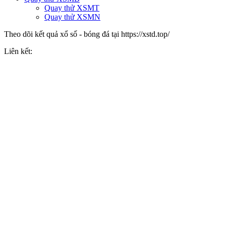
Quay thử XSMT
Quay thử XSMN
Theo dõi kết quả xổ số - bóng đá tại https://xstd.top/
Liên kết: