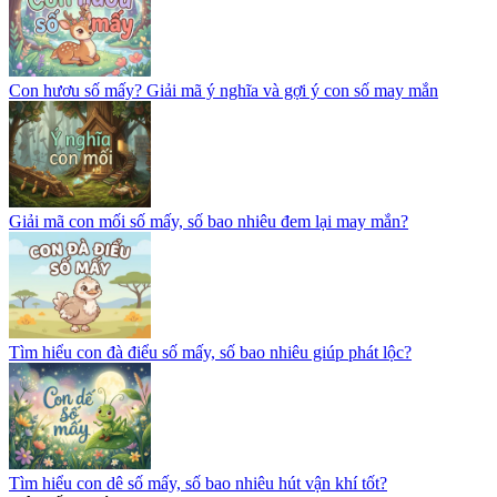
Con hươu số mấy? Giải mã ý nghĩa và gợi ý con số may mắn
Giải mã con mối số mấy, số bao nhiêu đem lại may mắn?
Tìm hiểu con đà điểu số mấy, số bao nhiêu giúp phát lộc?
Tìm hiểu con dê số mấy, số bao nhiêu hút vận khí tốt?