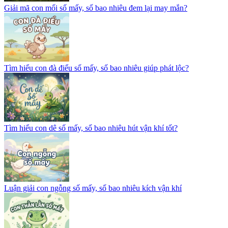
Giải mã con mối số mấy, số bao nhiêu đem lại may mắn?
Tìm hiểu con đà điểu số mấy, số bao nhiêu giúp phát lộc?
Tìm hiểu con dê số mấy, số bao nhiêu hút vận khí tốt?
Luận giải con ngỗng số mấy, số bao nhiêu kích vận khí