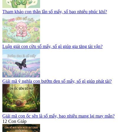
Tham khảo con thằn lằn số mấy, số bao nhiêu phúc khí?
Luận giải con cừu số mấy, số gì giúp gia tăng tài vận?
Giải mã ý nghĩa con bướm đen số mấy, số gì giúp phát tài?
Giải mã con ốc sên là số mấy, bao nhiêu mang lại may mắn?
12 Con Giáp