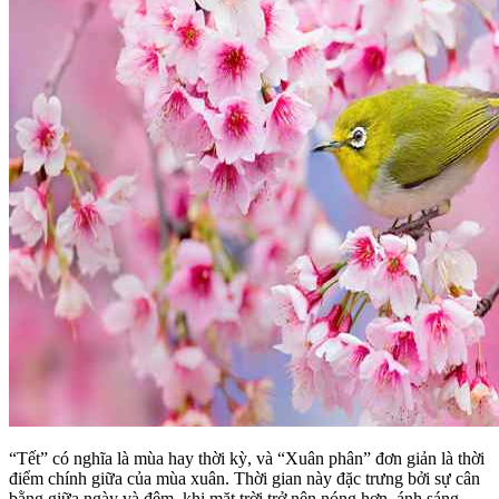
“Tết” có nghĩa là mùa hay thời kỳ, và “Xuân phân” đơn giản là thời
điểm chính giữa của mùa xuân. Thời gian này đặc trưng bởi sự cân
bằng giữa ngày và đêm, khi mặt trời trở nên nóng hơn, ánh sáng