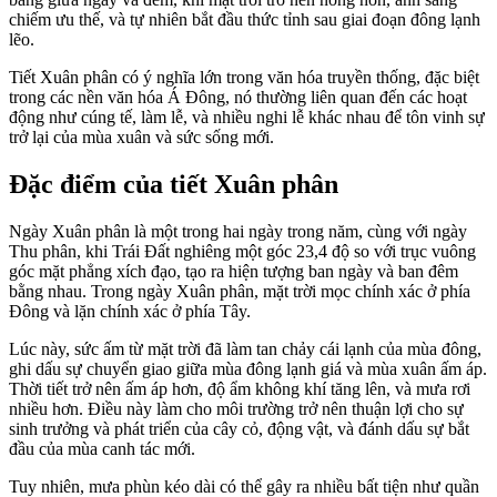
chiếm ưu thế, và tự nhiên bắt đầu thức tỉnh sau giai đoạn đông lạnh
lẽo.
Tiết Xuân phân có ý nghĩa lớn trong văn hóa truyền thống, đặc biệt
trong các nền văn hóa Á Đông, nó thường liên quan đến các hoạt
động như cúng tế, làm lễ, và nhiều nghi lễ khác nhau để tôn vinh sự
trở lại của mùa xuân và sức sống mới.
Đặc điểm của tiết Xuân phân
Ngày Xuân phân là một trong hai ngày trong năm, cùng với ngày
Thu phân, khi Trái Đất nghiêng một góc 23,4 độ so với trục vuông
góc mặt phẳng xích đạo, tạo ra hiện tượng ban ngày và ban đêm
bằng nhau. Trong ngày Xuân phân, mặt trời mọc chính xác ở phía
Đông và lặn chính xác ở phía Tây.
Lúc này, sức ấm từ mặt trời đã làm tan chảy cái lạnh của mùa đông,
ghi dấu sự chuyển giao giữa mùa đông lạnh giá và mùa xuân ấm áp.
Thời tiết trở nên ấm áp hơn, độ ẩm không khí tăng lên, và mưa rơi
nhiều hơn. Điều này làm cho môi trường trở nên thuận lợi cho sự
sinh trưởng và phát triển của cây cỏ, động vật, và đánh dấu sự bắt
đầu của mùa canh tác mới.
Tuy nhiên, mưa phùn kéo dài có thể gây ra nhiều bất tiện như quần