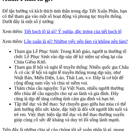
Để tận hưởng và kích thích tinh thần trong dịp Tiết Xuân Phân, bạn
có thể tham gia vào một số hoạt động và phong tục truyền thống.
Dưới đây là một số ý tưởng:
Xem thêm:
Tiết bạch lộ là gì? Ý nghĩa, đặc trưng của tiết bạch lộ
Xem thêm:
Lập xuân là gì? Những việc nên làm và không nên làm?
Tham gia Lễ Phục Sinh: Trong Kitô giáo, người ta thường tổ
chức Lễ Phục Sinh vào dịp này để kỷ niệm sự sống lại của
Chúa Giêsu Kitô.
Tham gia lễ hội và nghi lễ truyền thống: Nhiều quốc gia Châu
Á có các lễ hội và nghi lễ truyền thống trong dịp này, như
Nhật Bản, Miến Điện, Lào, Thái Lan, v.v. Đây là cơ hội để
cộng đồng sum vầy và chia sẻ niềm vui.
Thăm chùa cầu nguyện: Tại Việt Nam, nhiều người thường
đến chùa để cầu nguyện cho sự an lành và gia đình. Đây
cũng là dịp để tăng cường tình cảm gia đình và bạn bè.
Tập thể dục và thể thao: Sự chuyển giao giữa hai mùa có thể
ảnh hưởng đến sức khỏe, đặc biệt là đối với người lớn tuổi và
trẻ em. Việc thực hiện tập thể dục và thể thao thường xuyên
giúp củng cố sức đề kháng và duy trì lối sống lành mạnh.
Trên đây là những chia sẻ của chúng tôi về xuân phân là gì, mong