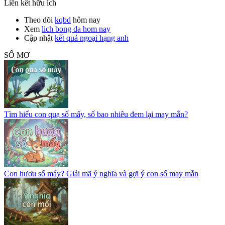
Liên kết hữu ích
Theo dõi
kqbd
hôm nay
Xem
lich bong da hom nay
Cập nhật
kết quả ngoại hạng anh
SỔ MƠ
Tìm hiểu con quạ số mấy, số bao nhiêu đem lại may mắn?
Con hươu số mấy? Giải mã ý nghĩa và gợi ý con số may mắn