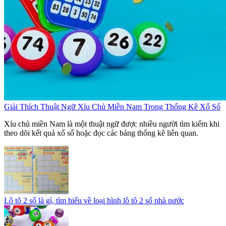
Giải Thích Thuật Ngữ Xỉu Chủ Miền Nam Trong Thống Kê Xổ Số
Xỉu chủ miền Nam là một thuật ngữ được nhiều người tìm kiếm khi
theo dõi kết quả xổ số hoặc đọc các bảng thống kê liên quan.
Lô tô 2 số là gì, tìm hiểu về loại hình lô tô 2 số nhà nước