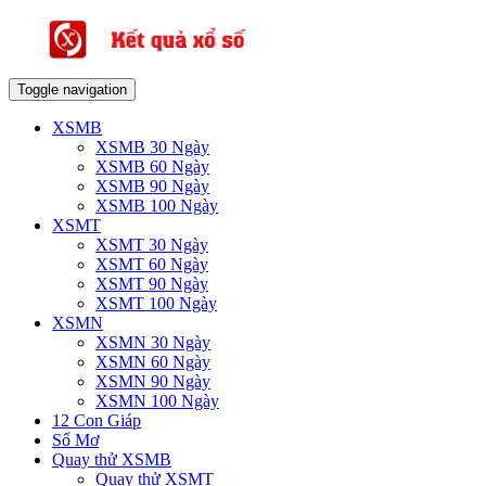
Toggle navigation
XSMB
XSMB 30 Ngày
XSMB 60 Ngày
XSMB 90 Ngày
XSMB 100 Ngày
XSMT
XSMT 30 Ngày
XSMT 60 Ngày
XSMT 90 Ngày
XSMT 100 Ngày
XSMN
XSMN 30 Ngày
XSMN 60 Ngày
XSMN 90 Ngày
XSMN 100 Ngày
12 Con Giáp
Sổ Mơ
Quay thử XSMB
Quay thử XSMT