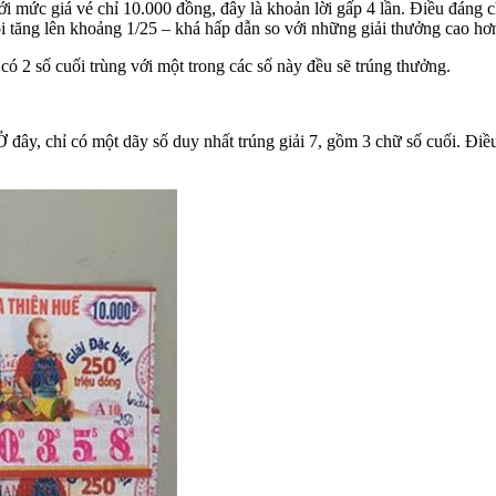
ới mức giá vé chỉ 10.000 đồng, đây là khoản lời gấp 4 lần. Điều đáng ch
ội tăng lên khoảng 1/25 – khá hấp dẫn so với những giải thưởng cao hơ
o có 2 số cuối trùng với một trong các số này đều sẽ trúng thưởng.
Ở đây, chỉ có một dãy số duy nhất trúng giải 7, gồm 3 chữ số cuối. Điề