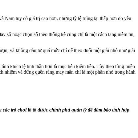
 và Nam tuy có giá trị cao hơn, nhưng tỷ lệ trúng lại thấp hơn do yêu
ãy số hoặc chọn số theo thống kê cũng chỉ là một cách tăng niềm tin,
 mượn, và không đầu tư quá mức chỉ để theo đuổi một giải nhỏ như giải
 tính khích lệ tinh thần hơn là mục tiêu kiếm tiền. Tùy theo từng miền
rách nhiệm và đừng quên rằng may mắn chỉ là một phần nhỏ trong hành
 các trò chơi lô tô được chính phủ quản lý để đảm bảo tính hợp