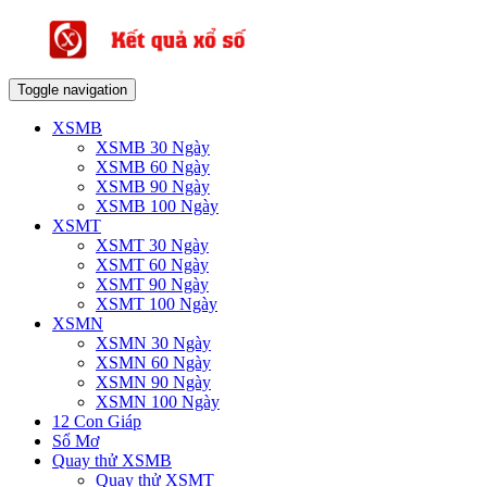
Toggle navigation
XSMB
XSMB 30 Ngày
XSMB 60 Ngày
XSMB 90 Ngày
XSMB 100 Ngày
XSMT
XSMT 30 Ngày
XSMT 60 Ngày
XSMT 90 Ngày
XSMT 100 Ngày
XSMN
XSMN 30 Ngày
XSMN 60 Ngày
XSMN 90 Ngày
XSMN 100 Ngày
12 Con Giáp
Sổ Mơ
Quay thử XSMB
Quay thử XSMT