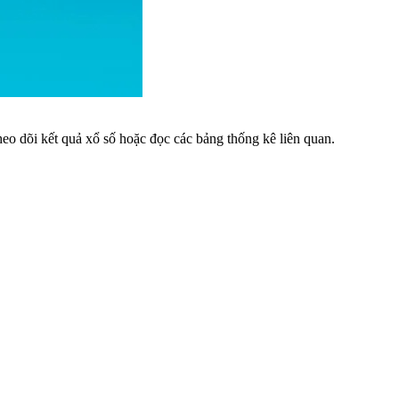
eo dõi kết quả xổ số hoặc đọc các bảng thống kê liên quan.