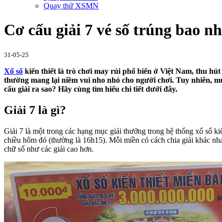
Quay thử XSMN
Cơ cấu giải 7 vé số trúng bao n
31-05-25
Xổ số
kiến thiết là trò chơi may rủi phổ biến ở Việt Nam, thu hút
thường mang lại niềm vui nho nhỏ cho người chơi. Tuy nhiên, mứ
cấu giải ra sao? Hãy cùng tìm hiểu chi tiết dưới đây.
Giải 7 là gì?
Giải 7 là một trong các hạng mục giải thưởng trong hệ thống xổ số k
chiều hôm đó (thường là 16h15). Mỗi miền có cách chia giải khác nhau,
chữ số như các giải cao hơn.