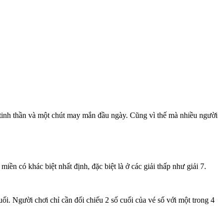
 tinh thần và một chút may mắn đầu ngày. Cũng vì thế mà nhiều người
n có khác biệt nhất định, đặc biệt là ở các giải thấp như giải 7.
ối. Người chơi chỉ cần đối chiếu 2 số cuối của vé số với một trong 4