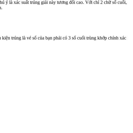
ú ý là xác suất trúng giải này tương đối cao. Với chỉ 2 chữ số cuối,
n.
u kiện trúng là vé số của bạn phải có 3 số cuối trùng khớp chính xác