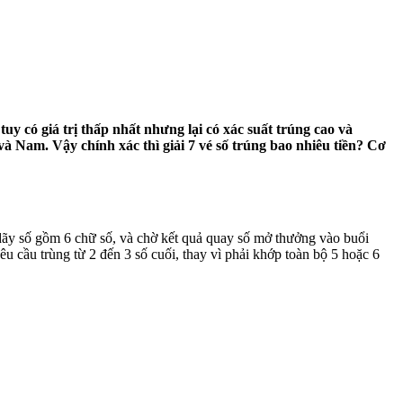
tuy có giá trị thấp nhất nhưng lại có xác suất trúng cao và
 Nam. Vậy chính xác thì giải 7 vé số trúng bao nhiêu tiền? Cơ
t dãy số gồm 6 chữ số, và chờ kết quả quay số mở thưởng vào buổi
êu cầu trùng từ 2 đến 3 số cuối, thay vì phải khớp toàn bộ 5 hoặc 6