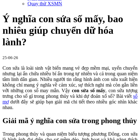
Quay thử XSMN
Ý nghĩa con sứa số mấy, bao
nhiêu giúp chuyển dữ hóa
lành?
25-06-26
Con sứa là loài sinh vật biển mang vẻ đẹp mềm mại, uyển chuyển
nhưng lại ẩn chứa nhiều bí ẩn trong tự nhiên và cả trong quan niệm
tâm linh dân gian. Nhiều người tin rằng hình ảnh con sứa xuất hiện
không chỉ mang ý nghĩa về cảm xúc, sự thích nghi mà còn gắn liền
với những con số may mắn. Vậy
con sứa số mấy
, con sứa tượng
trưng cho số gì trong phong thủy và khi dự đoán xổ số? Bài viết
sổ
mơ
dưới đây sẽ giúp bạn giải mã chi tiết theo nhiều góc nhìn khác
nhau.
Giải mã ý nghĩa con sứa trong phong thủy
Trong phong thủy và quan niệm biểu tượng phương Đông, con sứa
là hình ảnh đại diện cho sự mềm dẻo, linh hoạt và khả năng thích