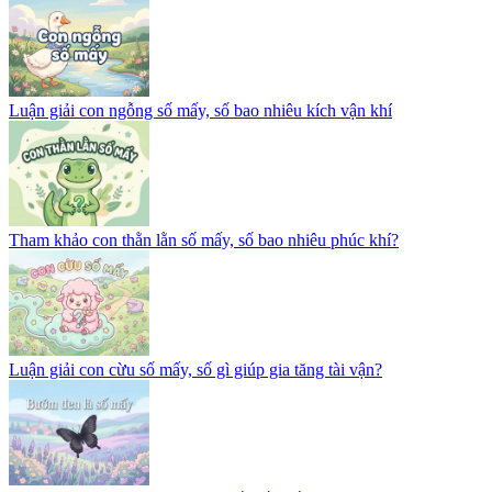
Luận giải con ngỗng số mấy, số bao nhiêu kích vận khí
Tham khảo con thằn lằn số mấy, số bao nhiêu phúc khí?
Luận giải con cừu số mấy, số gì giúp gia tăng tài vận?