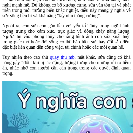
nghi mạnh mẽ. Dù không có bộ xương cứng, sứa vẫn tồn tại và phát
triển trong môi trường biển khắc nghiệt, điều này mang ý nghĩa về
sức sống bền bỉ và khả năng “lấy nhu thắng cương”.
Ngoài ra, con sứa còn gắn liền với yếu tố Thủy trong ngũ hành,
tượng trưng cho cảm xúc, trực giác và dòng chảy năng lượng.
Người tin vào phong thủy cho rằng hình ảnh con sứa xuất hiện
trong giấc mơ hoặc đời sống có thể báo hiệu sự thay đổi sắp đến,
đặc biệt liên quan đến công việc, tài chính hoặc các mối quan hệ.
Tuy nhiên theo cao thủ
quay thu mb
, mặt khác, sứa cũng có khả
năng gây “đốt” khi bị tác động, tượng trưng cho những rủi ro tiềm
ẩn, nhắc nhở con người cần cẩn trọng trong các quyết định quan
trọng.