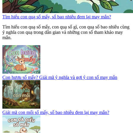
Tìm hiểu con quạ số mấy, số bao nhiêu đem lại may mắn?
Tìm hiểu con quạ số mấy, con quạ số gì, con quạ số bao nhiêu cùng
ý nghĩa con quạ trong dân gian và những con số tham khảo may
mắn.
Con hươu số mấy? Giải mã ý nghĩa và gợi ý con số may mắn
Giải mã con mối số mấy, số bao nhiêu đem lại may mắn?