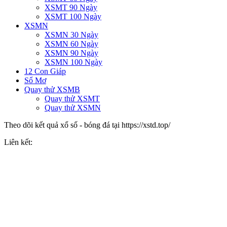
XSMT 90 Ngày
XSMT 100 Ngày
XSMN
XSMN 30 Ngày
XSMN 60 Ngày
XSMN 90 Ngày
XSMN 100 Ngày
12 Con Giáp
Sổ Mơ
Quay thử XSMB
Quay thử XSMT
Quay thử XSMN
Theo dõi kết quả xổ số - bóng đá tại https://xstd.top/
Liên kết: