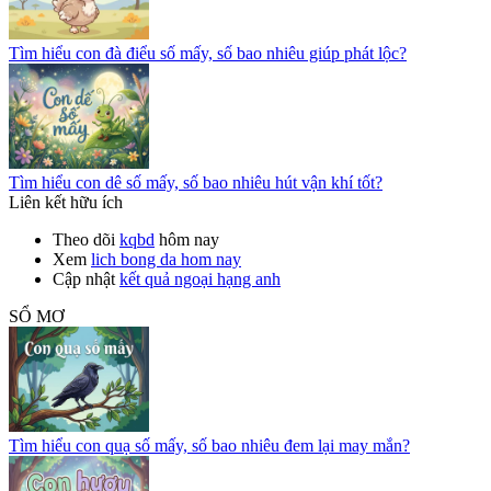
Tìm hiểu con đà điểu số mấy, số bao nhiêu giúp phát lộc?
Tìm hiểu con dê số mấy, số bao nhiêu hút vận khí tốt?
Liên kết hữu ích
Theo dõi
kqbd
hôm nay
Xem
lich bong da hom nay
Cập nhật
kết quả ngoại hạng anh
SỔ MƠ
Tìm hiểu con quạ số mấy, số bao nhiêu đem lại may mắn?