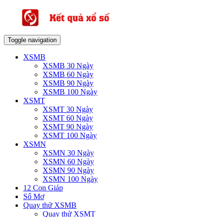
Toggle navigation
XSMB
XSMB 30 Ngày
XSMB 60 Ngày
XSMB 90 Ngày
XSMB 100 Ngày
XSMT
XSMT 30 Ngày
XSMT 60 Ngày
XSMT 90 Ngày
XSMT 100 Ngày
XSMN
XSMN 30 Ngày
XSMN 60 Ngày
XSMN 90 Ngày
XSMN 100 Ngày
12 Con Giáp
Sổ Mơ
Quay thử XSMB
Quay thử XSMT