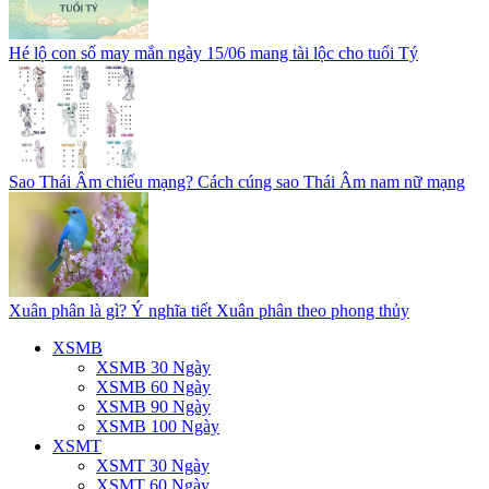
Hé lộ con số may mắn ngày 15/06 mang tài lộc cho tuổi Tý
Sao Thái Âm chiếu mạng? Cách cúng sao Thái Âm nam nữ mạng
Xuân phân là gì? Ý nghĩa tiết Xuân phân theo phong thủy
XSMB
XSMB 30 Ngày
XSMB 60 Ngày
XSMB 90 Ngày
XSMB 100 Ngày
XSMT
XSMT 30 Ngày
XSMT 60 Ngày