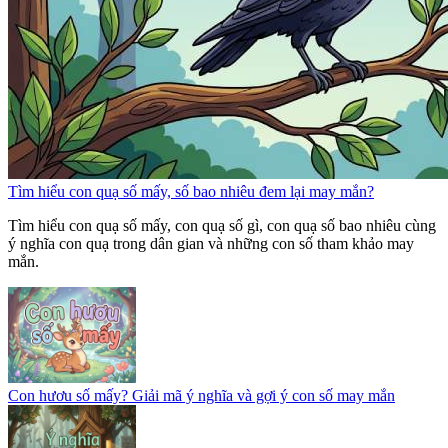
Tìm hiểu con quạ số mấy, số bao nhiêu đem lại may mắn?
Tìm hiểu con quạ số mấy, con quạ số gì, con quạ số bao nhiêu cùng
ý nghĩa con quạ trong dân gian và những con số tham khảo may
mắn.
Con hươu số mấy? Giải mã ý nghĩa và gợi ý con số may mắn