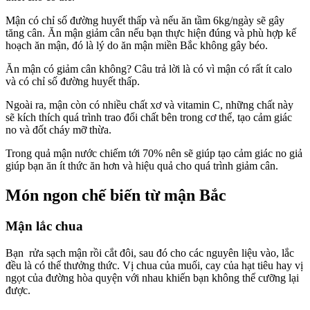
Mận có chỉ số đường huyết thấp và nếu ăn tầm 6kg/ngày sẽ gây
tăng cân. Ăn mận giảm cân nếu bạn thực hiện đúng và phù hợp kế
hoạch ăn mận, đó là lý do ăn mận miền Bắc không gây béo.
Ăn mận có giảm cân không? Câu trả lời là có vì mận có rất ít calo
và có chỉ số đường huyết thấp.
Ngoài ra, mận còn có nhiều chất xơ và vitamin C, những chất này
sẽ kích thích quá trình trao đổi chất bên trong cơ thể, tạo cảm giác
no và đốt cháy mỡ thừa.
Trong quả mận nước chiếm tới 70% nên sẽ giúp tạo cảm giác no giả
giúp bạn ăn ít thức ăn hơn và hiệu quả cho quá trình giảm cân.
Món ngon chế biến từ mận Bắc
Mận lắc chua
Bạn rửa sạch mận rồi cắt đôi, sau đó cho các nguyên liệu vào, lắc
đều là có thể thưởng thức. Vị chua của muối, cay của hạt tiêu hay vị
ngọt của đường hòa quyện với nhau khiến bạn không thể cưỡng lại
được.