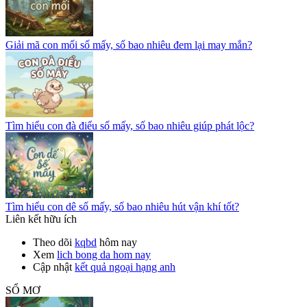
Giải mã con mối số mấy, số bao nhiêu đem lại may mắn?
Tìm hiểu con đà điểu số mấy, số bao nhiêu giúp phát lộc?
Tìm hiểu con dê số mấy, số bao nhiêu hút vận khí tốt?
Liên kết hữu ích
Theo dõi
kqbd
hôm nay
Xem
lich bong da hom nay
Cập nhật
kết quả ngoại hạng anh
SỔ MƠ