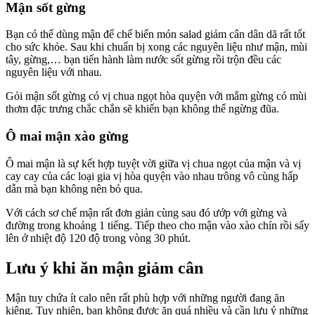
Mận sốt gừng
Bạn có thể dùng mận để chế biến món salad giảm cân dân dã rất tốt
cho sức khỏe. Sau khi chuẩn bị xong các nguyên liệu như mận, mùi
tây, gừng,… bạn tiến hành làm nước sốt gừng rồi trộn đều các
nguyên liệu với nhau.
Gỏi mận sốt gừng có vị chua ngọt hòa quyện với mắm gừng có mùi
thơm đặc trưng chắc chắn sẽ khiến bạn không thể ngừng đũa.
Ô mai mận xào gừng
Ô mai mận là sự kết hợp tuyệt vời giữa vị chua ngọt của mận và vị
cay cay của các loại gia vị hòa quyện vào nhau trông vô cùng hấp
dẫn mà bạn không nên bỏ qua.
Với cách sơ chế mận rất đơn giản cùng sau đó ướp với gừng và
đường trong khoảng 1 tiếng. Tiếp theo cho mận vào xào chín rồi sấy
lên ở nhiệt độ 120 độ trong vòng 30 phút.
Lưu ý khi ăn mận giảm cân
Mận tuy chứa ít calo nên rất phù hợp với những người đang ăn
kiêng. Tuy nhiên, bạn không được ăn quá nhiều và cần lưu ý những