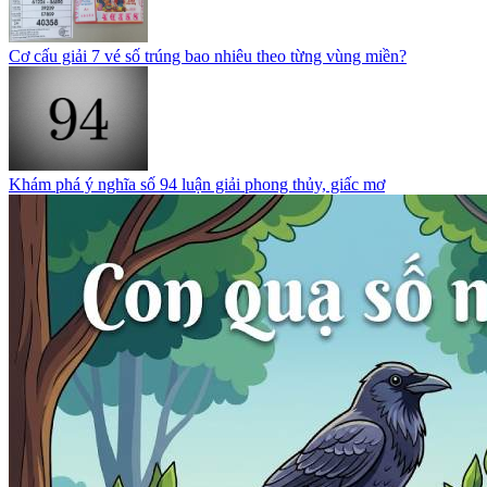
Cơ cấu giải 7 vé số trúng bao nhiêu theo từng vùng miền?
Khám phá ý nghĩa số 94 luận giải phong thủy, giấc mơ