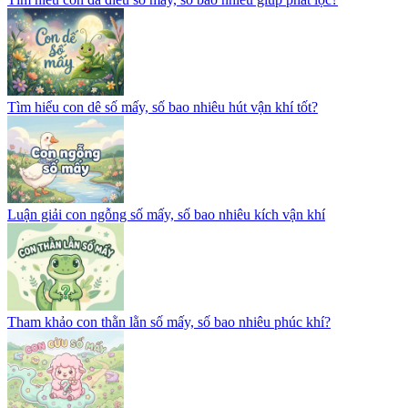
Tìm hiểu con dê số mấy, số bao nhiêu hút vận khí tốt?
Luận giải con ngỗng số mấy, số bao nhiêu kích vận khí
Tham khảo con thằn lằn số mấy, số bao nhiêu phúc khí?