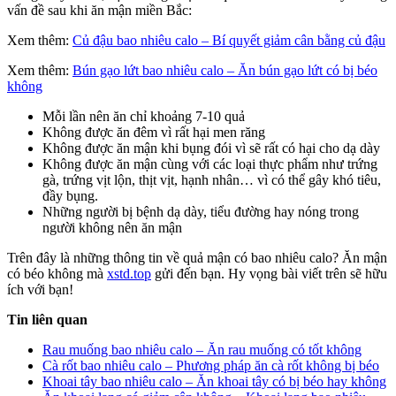
vấn đề sau khi ăn mận miền Bắc:
Xem thêm:
Củ đậu bao nhiêu calo – Bí quyết giảm cân bằng củ đậu
Xem thêm:
Bún gạo lứt bao nhiêu calo – Ăn bún gạo lứt có bị béo
không
Mỗi lần nên ăn chỉ khoảng 7-10 quả
Không được ăn đêm vì rất hại men răng
Không được ăn mận khi bụng đói vì sẽ rất có hại cho dạ dày
Không được ăn mận cùng với các loại thực phẩm như trứng
gà, trứng vịt lộn, thịt vịt, hạnh nhân… vì có thể gây khó tiêu,
đầy bụng.
Những người bị bệnh dạ dày, tiểu đường hay nóng trong
người không nên ăn mận
Trên đây là những thông tin về quả mận có bao nhiêu calo? Ăn mận
có béo không mà
xstd.top
gửi đến bạn. Hy vọng bài viết trên sẽ hữu
ích với bạn!
Tin liên quan
Rau muống bao nhiêu calo – Ăn rau muống có tốt không
Cà rốt bao nhiêu calo – Phương pháp ăn cà rốt không bị béo
Khoai tây bao nhiêu calo – Ăn khoai tây có bị béo hay không