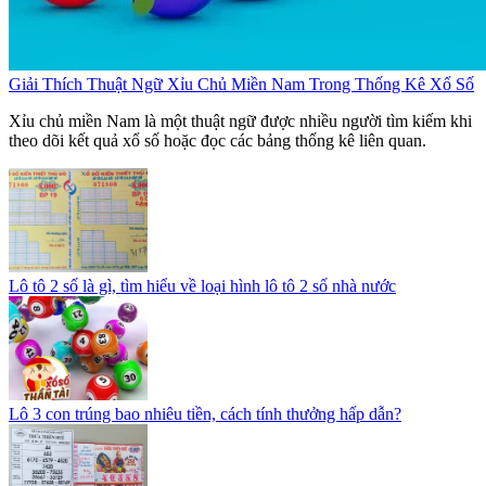
Giải Thích Thuật Ngữ Xỉu Chủ Miền Nam Trong Thống Kê Xổ Số
Xỉu chủ miền Nam là một thuật ngữ được nhiều người tìm kiếm khi
theo dõi kết quả xổ số hoặc đọc các bảng thống kê liên quan.
Lô tô 2 số là gì, tìm hiểu về loại hình lô tô 2 số nhà nước
Lô 3 con trúng bao nhiêu tiền, cách tính thưởng hấp dẫn?