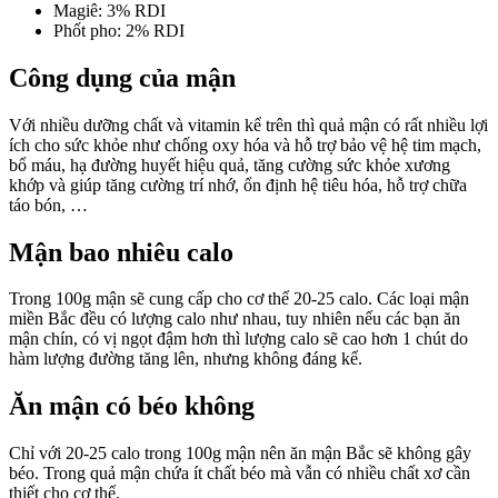
Magiê: 3% RDI
Phốt pho: 2% RDI
Công dụng của mận
Với nhiều dưỡng chất và vitamin kể trên thì quả mận có rất nhiều lợi
ích cho sức khỏe như chống oxy hóa và hỗ trợ bảo vệ hệ tim mạch,
bổ máu, hạ đường huyết hiệu quả, tăng cường sức khỏe xương
khớp và giúp tăng cường trí nhớ, ổn định hệ tiêu hóa, hỗ trợ chữa
táo bón, …
Mận bao nhiêu calo
Trong 100g mận sẽ cung cấp cho cơ thể 20-25 calo. Các loại mận
miền Bắc đều có lượng calo như nhau, tuy nhiên nếu các bạn ăn
mận chín, có vị ngọt đậm hơn thì lượng calo sẽ cao hơn 1 chút do
hàm lượng đường tăng lên, nhưng không đáng kể.
Ăn mận có béo không
Chỉ với 20-25 calo trong 100g mận nên ăn mận Bắc sẽ không gây
béo. Trong quả mận chứa ít chất béo mà vẫn có nhiều chất xơ cần
thiết cho cơ thể.