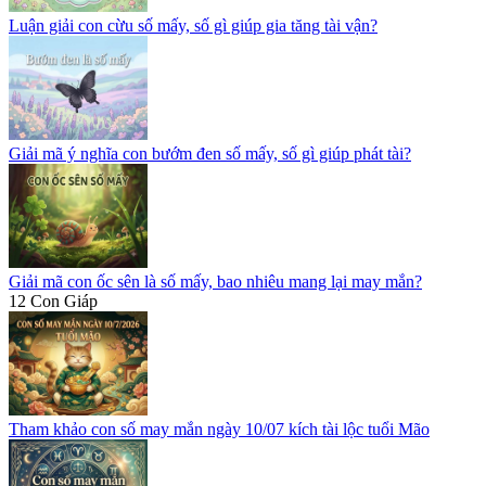
Luận giải con cừu số mấy, số gì giúp gia tăng tài vận?
Giải mã ý nghĩa con bướm đen số mấy, số gì giúp phát tài?
Giải mã con ốc sên là số mấy, bao nhiêu mang lại may mắn?
12 Con Giáp
Tham khảo con số may mắn ngày 10/07 kích tài lộc tuổi Mão