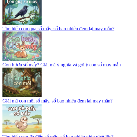
Tìm hiểu con quạ số mấy, số bao nhiêu đem lại may mắn?
Con hươu số mấy? Giải mã ý nghĩa và gợi ý con số may mắn
Giải mã con mối số mấy, số bao nhiêu đem lại may mắn?
Tìm hiểu con đà điểu số mấy, số bao nhiêu giúp phát lộc?