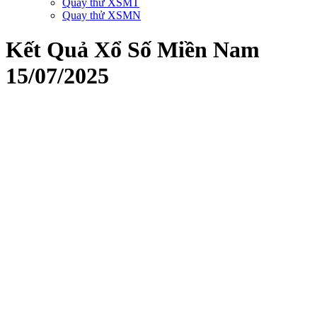
Quay thử XSMT
Quay thử XSMN
Kết Quả Xổ Số Miền Nam
15/07/2025