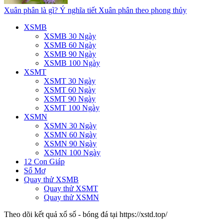
Xuân phân là gì? Ý nghĩa tiết Xuân phân theo phong thủy
XSMB
XSMB 30 Ngày
XSMB 60 Ngày
XSMB 90 Ngày
XSMB 100 Ngày
XSMT
XSMT 30 Ngày
XSMT 60 Ngày
XSMT 90 Ngày
XSMT 100 Ngày
XSMN
XSMN 30 Ngày
XSMN 60 Ngày
XSMN 90 Ngày
XSMN 100 Ngày
12 Con Giáp
Sổ Mơ
Quay thử XSMB
Quay thử XSMT
Quay thử XSMN
Theo dõi kết quả xổ số - bóng đá tại https://xstd.top/