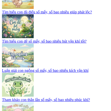
Tìm hiểu con đà điểu số mấy, số bao nhiêu giúp phát lộc?
Tìm hiểu con dê số mấy, số bao nhiêu hút vận khí tốt?
Luận giải con ngỗng số mấy, số bao nhiêu kích vận khí
Tham khảo con thằn lằn số mấy, số bao nhiêu phúc khí?