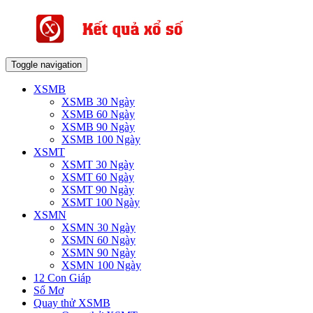
Toggle navigation
XSMB
XSMB 30 Ngày
XSMB 60 Ngày
XSMB 90 Ngày
XSMB 100 Ngày
XSMT
XSMT 30 Ngày
XSMT 60 Ngày
XSMT 90 Ngày
XSMT 100 Ngày
XSMN
XSMN 30 Ngày
XSMN 60 Ngày
XSMN 90 Ngày
XSMN 100 Ngày
12 Con Giáp
Sổ Mơ
Quay thử XSMB