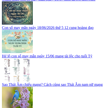
Con số may mắn ngày 18/06/2026 thứ 5 12 cung hoàng đạo
Hé lộ con số may mắn ngày 15/06 mang tài lộc cho tuổi Tý
Sao Thái Âm chiếu mạng? Cách cúng sao Thái Âm nam nữ mạng