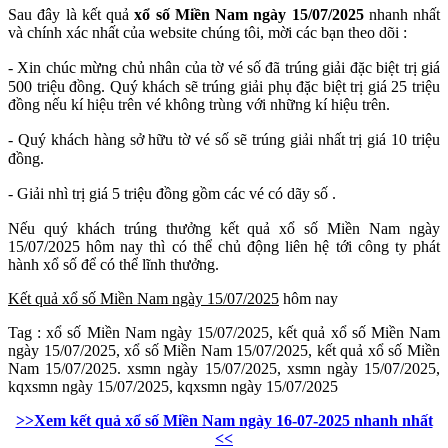
Sau đây là kết quả
xổ số Miền Nam ngày 15/07/2025
nhanh nhất
và chính xác nhất của website chúng tôi, mời các bạn theo dõi :
- Xin chúc mừng chủ nhân của tờ vé số
đã trúng giải đặc biệt trị giá
500 triệu đồng. Quý khách sẽ trúng giải phụ đặc biệt trị giá 25 triệu
đồng nếu kí hiệu trên vé không trùng với những kí hiệu trên.
- Quý khách hàng sở hữu tờ vé số
sẽ trúng giải nhất trị giá 10 triệu
đồng.
- Giải nhì trị giá 5 triệu đồng gồm các vé có dãy số
.
Nếu quý khách trúng thưởng kết quả xổ số Miền Nam ngày
15/07/2025 hôm nay thì có thể chủ động liên hệ tới công ty phát
hành xổ số để có thể lĩnh thưởng.
Kết quả xổ số Miền Nam ngày 15/07/2025
hôm nay
Tag : xổ số Miền Nam ngày 15/07/2025, kết quả xổ số Miền Nam
ngày 15/07/2025, xổ số Miền Nam 15/07/2025, kết quả xổ số Miền
Nam 15/07/2025. xsmn ngày 15/07/2025, xsmn ngày 15/07/2025,
kqxsmn ngày 15/07/2025, kqxsmn ngày 15/07/2025
>>Xem kết quả xổ số Miền Nam ngày 16-07-2025 nhanh nhất
<<