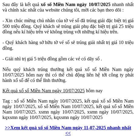
Sau đây là kết quả
xổ số Miền Nam ngày 10/07/2025
nhanh nhất
và chính xác nhất của website chúng tôi, mời các bạn theo dõi :
- Xin chúc mừng chủ nhân của tờ vé số
đã trúng giải đặc biệt trị giá
500 triệu đồng. Quý khách sẽ trúng giải phụ đặc biệt trị giá 25 triệu
đồng nếu kí hiệu trên vé không trùng với những kí hiệu trên.
- Quý khách hàng sở hữu tờ vé số
sẽ trúng giải nhất trị giá 10 triệu
đồng.
- Giải nhì trị giá 5 triệu đồng gồm các vé có dãy số
.
Nếu quý khách trúng thưởng kết quả xổ số Miền Nam ngày
10/07/2025 hôm nay thì có thể chủ động liên hệ tới công ty phát
hành xổ số để có thể lĩnh thưởng.
Kết quả xổ số Miền Nam ngày 10/07/2025
hôm nay
Tag : xổ số Miền Nam ngày 10/07/2025, kết quả xổ số Miền Nam
ngày 10/07/2025, xổ số Miền Nam 10/07/2025, kết quả xổ số Miền
Nam 10/07/2025. xsmn ngày 10/07/2025, xsmn ngày 10/07/2025,
kqxsmn ngày 10/07/2025, kqxsmn ngày 10/07/2025
>>Xem kết quả xổ số Miền Nam ngày 11-07-2025 nhanh nhất
<<