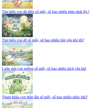
Tìm hiểu con đà điểu số mấy, số bao nhiêu giúp phát lộc?
Tìm hiểu con dê số mấy, số bao nhiêu hút vận khí tốt?
Luận giải con ngỗng số mấy, số bao nhiêu kích vận khí
Tham khảo con thằn lằn số mấy, số bao nhiêu phúc khí?