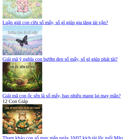
Luận giải con cừu số mấy, số gì giúp gia tăng tài vận?
Giải mã ý nghĩa con bướm đen số mấy, số gì giúp phát tài?
Giải mã con ốc sên là số mấy, bao nhiêu mang lại may mắn?
12 Con Giáp
Tham khảo con số may mắn ngày 10/07 kích tài lộc tuổi Mão