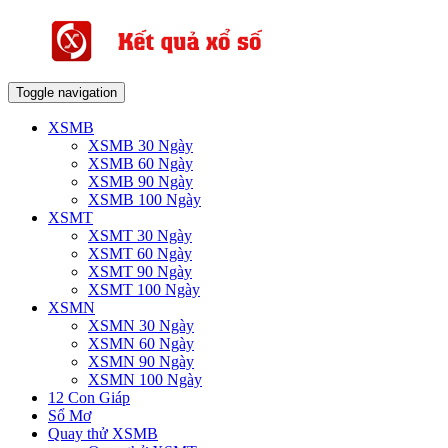
Toggle navigation
XSMB
XSMB 30 Ngày
XSMB 60 Ngày
XSMB 90 Ngày
XSMB 100 Ngày
XSMT
XSMT 30 Ngày
XSMT 60 Ngày
XSMT 90 Ngày
XSMT 100 Ngày
XSMN
XSMN 30 Ngày
XSMN 60 Ngày
XSMN 90 Ngày
XSMN 100 Ngày
12 Con Giáp
Sổ Mơ
Quay thử XSMB