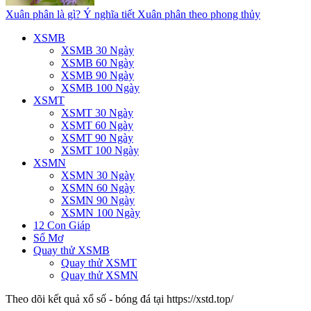
Xuân phân là gì? Ý nghĩa tiết Xuân phân theo phong thủy
XSMB
XSMB 30 Ngày
XSMB 60 Ngày
XSMB 90 Ngày
XSMB 100 Ngày
XSMT
XSMT 30 Ngày
XSMT 60 Ngày
XSMT 90 Ngày
XSMT 100 Ngày
XSMN
XSMN 30 Ngày
XSMN 60 Ngày
XSMN 90 Ngày
XSMN 100 Ngày
12 Con Giáp
Sổ Mơ
Quay thử XSMB
Quay thử XSMT
Quay thử XSMN
Theo dõi kết quả xổ số - bóng đá tại https://xstd.top/