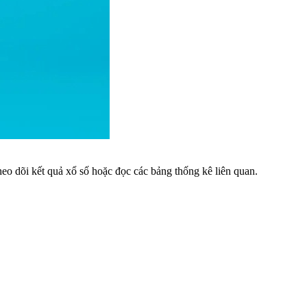
eo dõi kết quả xổ số hoặc đọc các bảng thống kê liên quan.