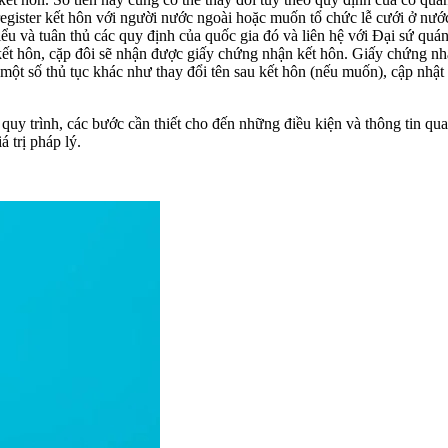
gister kết hôn với người nước ngoài hoặc muốn tổ chức lễ cưới ở nước
ểu và tuân thủ các quy định của quốc gia đó và liên hệ với Đại sứ quán 
kết hôn, cặp đôi sẽ nhận được giấy chứng nhận kết hôn. Giấy chứng nhậ
một số thủ tục khác như thay đổi tên sau kết hôn (nếu muốn), cập nhật 
ừ quy trình, các bước cần thiết cho đến những điều kiện và thông tin qua
 trị pháp lý.