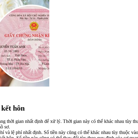
 kết hôn
g thời gian nhất định để xử lý. Thời gian này có thể khác nhau tùy thu
ồ sơ.
phí và lệ phí nhất định. Số tiền này cũng có thể khác nhau tùy thuộc 
n kết hôn. Số tiền này cũng có thể thay đổi tùy theo quy định của cơ qua