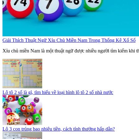
Giải Thích Thuật Ngữ Xỉu Chủ Miền Nam Trong Thống Kê Xổ Số
Xỉu chủ miền Nam là một thuật ngữ được nhiều người tìm kiếm khi th
Lô tô 2 số là gì, tìm hiểu về loại hình lô tô 2 số nhà nước
Lô 3 con trúng bao nhiêu tiền, cách tính thưởng hấp dẫn?