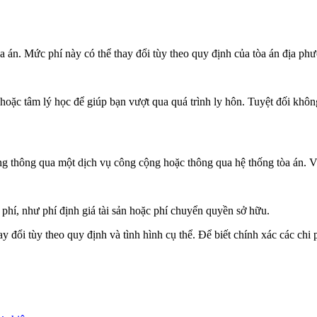
a án. Mức phí này có thể thay đổi tùy theo quy định của tòa án địa ph
hoặc tâm lý học để giúp bạn vượt qua quá trình ly hôn. Tuyệt đối khôn
g thông qua một dịch vụ công cộng hoặc thông qua hệ thống tòa án. Vi
i phí, như phí định giá tài sản hoặc phí chuyển quyền sở hữu.
y đổi tùy theo quy định và tình hình cụ thể. Để biết chính xác các chi 