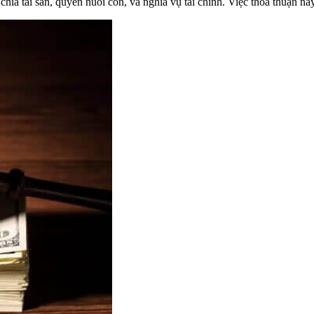
hia tài sản, quyền nuôi con, và nghĩa vụ tài chính. Việc thỏa thuận này