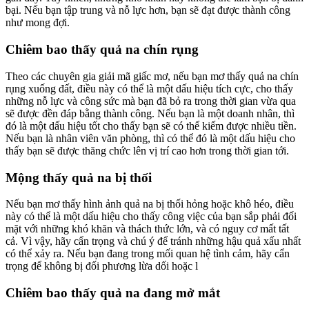
bại. Nếu bạn tập trung và nỗ lực hơn, bạn sẽ đạt được thành công
như mong đợi.
Chiêm bao thấy quả na chín rụng
Theo các chuyên gia giải mã giấc mơ, nếu bạn mơ thấy quả na chín
rụng xuống đất, điều này có thể là một dấu hiệu tích cực, cho thấy
những nỗ lực và công sức mà bạn đã bỏ ra trong thời gian vừa qua
sẽ được đền đáp bằng thành công. Nếu bạn là một doanh nhân, thì
đó là một dấu hiệu tốt cho thấy bạn sẽ có thể kiếm được nhiều tiền.
Nếu bạn là nhân viên văn phòng, thì có thể đó là một dấu hiệu cho
thấy bạn sẽ được thăng chức lên vị trí cao hơn trong thời gian tới.
Mộng thấy quả na bị thối
Nếu bạn mơ thấy hình ảnh quả na bị thối hỏng hoặc khô héo, điều
này có thể là một dấu hiệu cho thấy công việc của bạn sắp phải đối
mặt với những khó khăn và thách thức lớn, và có nguy cơ mất tất
cả. Vì vậy, hãy cẩn trọng và chú ý để tránh những hậu quả xấu nhất
có thể xảy ra. Nếu bạn đang trong mối quan hệ tình cảm, hãy cẩn
trọng để không bị đối phương lừa dối hoặc l
Chiêm bao thấy quả na đang mở mắt