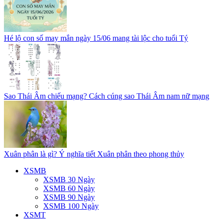
Hé lộ con số may mắn ngày 15/06 mang tài lộc cho tuổi Tý
Sao Thái Âm chiếu mạng? Cách cúng sao Thái Âm nam nữ mạng
Xuân phân là gì? Ý nghĩa tiết Xuân phân theo phong thủy
XSMB
XSMB 30 Ngày
XSMB 60 Ngày
XSMB 90 Ngày
XSMB 100 Ngày
XSMT