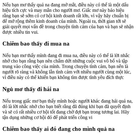
Nếu bạn mơ thấy quả na đang mở mắt, điều này có thể là một dấu
hiệu tích cực và may mắn cho người mơ. Giấc mơ này báo hiệu
rằng bạn sẽ sớm có cơ hội kinh doanh rất lớn, vì vậy hãy chuẩn bị
để mở rộng thêm kinh doanh của mình. Ngoài ra, thời gian tới sẽ
giải quyết mọi vấn đề trong chuyện tình cảm của bạn và bạn sẽ nhận
được nhiều tin vui.
Chiêm bao thấy đi mua na
Nếu bạn mơ thấy mình đang đi mua na, điều này có thể là lời nhắc
nhở cho bạn rằng bạn nên chấm dứt những cuộc vui vô bổ và tập
trung vào công việc của mình. Trong chuyện tình cảm, bạn nên là
người rõ ràng và không lẫn tình cảm với nhiều người cùng một lúc,
vì điều này có thể khiến bạn không tìm được tình yêu đích thực
Ngủ mơ thấy đi hái na
Nếu trong giấc mơ bạn thấy mình hoặc người khác đang hái quả na,
đó là lời nhắc nhở cho bạn biết rằng đã đúng khi bạn đã quyết định
và sẽ có rất nhiều cơ hội tốt đang chờ đợi bạn trong tương lai. Hãy
tận dụng những cơ hội đó để phát triển công vi
Chiêm bao thấy ai đó đang cho mình quả na