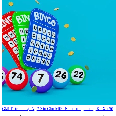
Giải Thích Thuật Ngữ Xỉu Chủ Miền Nam Trong Thống Kê Xổ Số