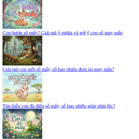
Con hươu số mấy? Giải mã ý nghĩa và gợi ý con số may mắn
Giải mã con mối số mấy, số bao nhiêu đem lại may mắn?
Tìm hiểu con đà điểu số mấy, số bao nhiêu giúp phát lộc?