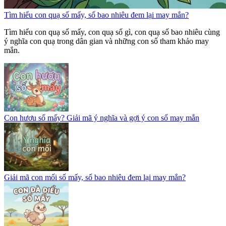
Tìm hiểu con quạ số mấy, số bao nhiêu đem lại may mắn?
Tìm hiểu con quạ số mấy, con quạ số gì, con quạ số bao nhiêu cùng
ý nghĩa con quạ trong dân gian và những con số tham khảo may
mắn.
Con hươu số mấy? Giải mã ý nghĩa và gợi ý con số may mắn
Giải mã con mối số mấy, số bao nhiêu đem lại may mắn?