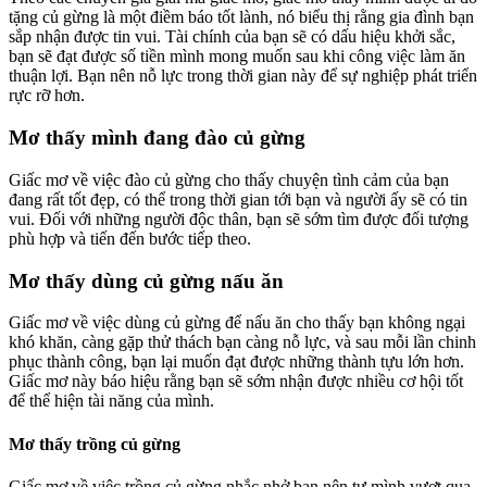
tặng củ gừng là một điềm báo tốt lành, nó biểu thị rằng gia đình bạn
sắp nhận được tin vui. Tài chính của bạn sẽ có dấu hiệu khởi sắc,
bạn sẽ đạt được số tiền mình mong muốn sau khi công việc làm ăn
thuận lợi. Bạn nên nỗ lực trong thời gian này để sự nghiệp phát triển
rực rỡ hơn.
Mơ thấy mình đang đào củ gừng
Giấc mơ về việc đào củ gừng cho thấy chuyện tình cảm của bạn
đang rất tốt đẹp, có thể trong thời gian tới bạn và người ấy sẽ có tin
vui. Đối với những người độc thân, bạn sẽ sớm tìm được đối tượng
phù hợp và tiến đến bước tiếp theo.
Mơ thấy dùng củ gừng nấu ăn
Giấc mơ về việc dùng củ gừng để nấu ăn cho thấy bạn không ngại
khó khăn, càng gặp thử thách bạn càng nỗ lực, và sau mỗi lần chinh
phục thành công, bạn lại muốn đạt được những thành tựu lớn hơn.
Giấc mơ này báo hiệu rằng bạn sẽ sớm nhận được nhiều cơ hội tốt
để thể hiện tài năng của mình.
Mơ thấy trồng củ gừng
Giấc mơ về việc trồng củ gừng nhắc nhở bạn nên tự mình vượt qua