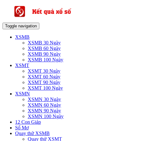
Toggle navigation
XSMB
XSMB 30 Ngày
XSMB 60 Ngày
XSMB 90 Ngày
XSMB 100 Ngày
XSMT
XSMT 30 Ngày
XSMT 60 Ngày
XSMT 90 Ngày
XSMT 100 Ngày
XSMN
XSMN 30 Ngày
XSMN 60 Ngày
XSMN 90 Ngày
XSMN 100 Ngày
12 Con Giáp
Sổ Mơ
Quay thử XSMB
Quay thử XSMT