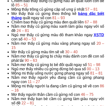
Chiêm bao thấy dùng củ gừng nấu ăn quất luôn con đề
lô
85 – 51
Mộng thấy trồng củ gừng cặp số ưng ý nhất
57 – 81
Mơ thấy thái củ gừng theo thống kê
bảng đặc biệt
tháng
quất ngay số con
81 – 93
Chiêm bao thấy củ gừng màu đen quất liền
67 – 88
Nằm mơ thấy củ gừng màu xanh làm giàu ngay với số
đề
24 – 81
Ngủ mơ thấy củ gừng màu đỏ tham khảo ngay
XSTD
con số
40 – 53
Nằm mơ thấy củ gừng màu vàng phang ngay số
20 –
15
Mơ thấy củ gừng màu tím sẽ về
30 – 40
Nằm mơ thấy củ gừng bị chảy máu đánh con đề con số
phát tài
90 – 63
Nằm mơ thấy củ gừng bị bẻ đôi quất ngay số
51 – 98
Ngủ mơ thấy nhiều củ gừng đừng bỏ qua số
00 – 13
Mộng mị thấy uống nước gừng phang ngay số
81 – 81
Nằm mơ thấy người yêu đang cầm củ gừng phang
ngay con
11 – 27
Mộng mị thấy người lạ đang cầm củ gừng sẽ về con
86
– 16
Mơ thấy người thân cầm củ gừng nổ con
46 – 75
Nằm mơ thấy bạn bè cầm củ gừng làm giàu ngay với
số đề
22 – 81