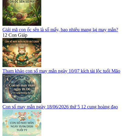
Giải mã con ốc sên là số mấy, bao nhiêu mang lại may mắn?
12 Con Giáp
Tham khảo con số may mắn ngày 10/07 kích tài lộc tuổi Mão
Con số may mắn ngày 18/06/2026 thứ 5 12 cung hoàng đạo