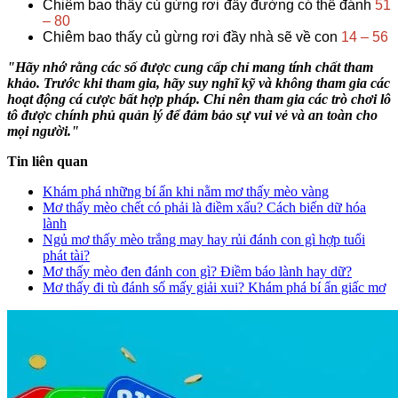
Chiêm bao thấy củ gừng rơi đầy đường có thể đánh
51
– 80
Chiêm bao thấy củ gừng rơi đầy nhà sẽ về con
14 – 56
"Hãy nhớ rằng các số được cung cấp chỉ mang tính chất tham
khảo. Trước khi tham gia, hãy suy nghĩ kỹ và không tham gia các
hoạt động cá cược bất hợp pháp. Chỉ nên tham gia các trò chơi lô
tô được chính phủ quản lý để đảm bảo sự vui vẻ và an toàn cho
mọi người."
Tin liên quan
Khám phá những bí ẩn khi nằm mơ thấy mèo vàng
Mơ thấy mèo chết có phải là điềm xấu? Cách biến dữ hóa
lành
Ngủ mơ thấy mèo trắng may hay rủi đánh con gì hợp tuổi
phát tài?
Mơ thấy mèo đen đánh con gì? Điềm báo lành hay dữ?
Mơ thấy đi tù đánh số mấy giải xui? Khám phá bí ẩn giấc mơ