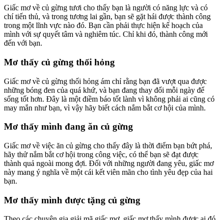
Giấc mơ về củ gừng tươi cho thấy bạn là người có năng lực và có
chí tiến thủ, và trong tương lai gần, bạn sẽ gặt hái được thành công
trong một lĩnh vực nào đó. Bạn cần phải thực hiện kế hoạch của
mình với sự quyết tâm và nghiêm túc. Chỉ khi đó, thành công mới
đến với bạn.
Mơ thấy củ gừng thối hỏng
Giấc mơ về củ gừng thối hỏng ám chỉ rằng bạn đã vượt qua được
những bóng đen của quá khứ, và bạn đang thay đổi mỗi ngày để
sống tốt hơn. Đây là một điềm báo tốt lành vì không phải ai cũng có
may mắn như bạn, vì vậy hãy biết cách nắm bắt cơ hội của mình.
Mơ thấy mình đang ăn củ gừng
Giấc mơ về việc ăn củ gừng cho thấy đây là thời điểm bạn bứt phá,
hãy thử nắm bắt cơ hội trong công việc, có thể bạn sẽ đạt được
thành quả ngoài mong đợi. Đối với những người đang yêu, giấc mơ
này mang ý nghĩa về một cái kết viên mãn cho tình yêu đẹp của hai
bạn.
Mơ thấy mình được tặng củ gừng
Theo các chuyên gia giải mã giấc mơ, giấc mơ thấy mình được ai đó