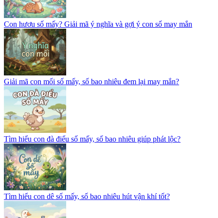
Con hươu số mấy? Giải mã ý nghĩa và gợi ý con số may mắn
Giải mã con mối số mấy, số bao nhiêu đem lại may mắn?
Tìm hiểu con đà điểu số mấy, số bao nhiêu giúp phát lộc?
Tìm hiểu con dê số mấy, số bao nhiêu hút vận khí tốt?