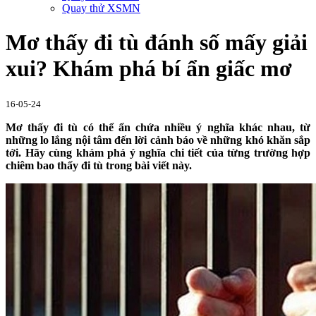
Quay thử XSMN
Mơ thấy đi tù đánh số mấy giải
xui? Khám phá bí ẩn giấc mơ
16-05-24
Mơ thấy đi tù có thể ẩn chứa nhiều ý nghĩa khác nhau, từ
những lo lắng nội tâm đến lời cảnh báo về những khó khăn sắp
tới. Hãy cùng khám phá ý nghĩa chi tiết của từng trường hợp
chiêm bao thấy đi tù trong bài viết này.