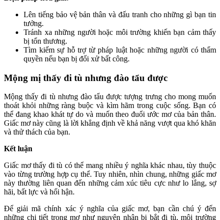
Lên tiếng bảo vệ bản thân và đấu tranh cho những gì bạn tin
tưởng.
Tránh xa những người hoặc môi trường khiến bạn cảm thấy
bị tổn thương.
Tìm kiếm sự hỗ trợ từ pháp luật hoặc những người có thẩm
quyền nếu bạn bị đối xử bất công.
Mộng mị thấy đi tù nhưng đào tẩu được
Mộng thấy đi tù nhưng đào tẩu được tượng trưng cho mong muốn
thoát khỏi những ràng buộc và kìm hãm trong cuộc sống. Bạn có
thể đang khao khát tự do và muốn theo đuổi ước mơ của bản thân.
Giấc mơ này cũng là lời khẳng định về khả năng vượt qua khó khăn
và thử thách của bạn.
Kết luận
Giấc mơ thấy đi tù có thể mang nhiều ý nghĩa khác nhau, tùy thuộc
vào từng trường hợp cụ thể. Tuy nhiên, nhìn chung, những giấc mơ
này thường liên quan đến những cảm xúc tiêu cực như lo lắng, sợ
hãi, bất lực và hối hận.
Để giải mã chính xác ý nghĩa của giấc mơ, bạn cần chú ý đến
những chi tiết trong mơ như nguyên nhân bị bắt đi tù, môi trường