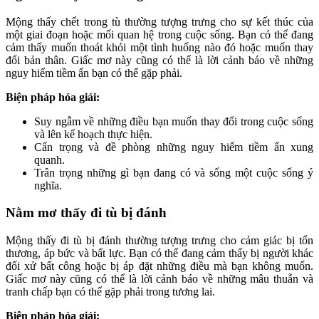
Mộng thấy chết trong tù thường tượng trưng cho sự kết thúc của
một giai đoạn hoặc mối quan hệ trong cuộc sống. Bạn có thể đang
cảm thấy muốn thoát khỏi một tình huống nào đó hoặc muốn thay
đổi bản thân. Giấc mơ này cũng có thể là lời cảnh báo về những
nguy hiểm tiềm ẩn bạn có thể gặp phải.
Biện pháp hóa giải:
Suy ngẫm về những điều bạn muốn thay đổi trong cuộc sống
và lên kế hoạch thực hiện.
Cẩn trọng và đề phòng những nguy hiểm tiềm ẩn xung
quanh.
Trân trọng những gì bạn đang có và sống một cuộc sống ý
nghĩa.
Nằm mơ thấy đi tù bị đánh
Mộng thấy đi tù bị đánh thường tượng trưng cho cảm giác bị tổn
thương, áp bức và bất lực. Bạn có thể đang cảm thấy bị người khác
đối xử bất công hoặc bị áp đặt những điều mà bạn không muốn.
Giấc mơ này cũng có thể là lời cảnh báo về những mâu thuẫn và
tranh chấp bạn có thể gặp phải trong tương lai.
Biện pháp hóa giải: