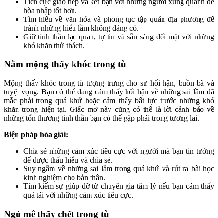
Tích cực giao tiếp và kết bạn với những người xung quanh để
hòa nhập tốt hơn.
Tìm hiểu về văn hóa và phong tục tập quán địa phương để
tránh những hiểu lầm không đáng có.
Giữ tinh thần lạc quan, tự tin và sẵn sàng đối mặt với những
khó khăn thử thách.
Nằm mộng thấy khóc trong tù
Mộng thấy khóc trong tù tượng trưng cho sự hối hận, buồn bã và
tuyệt vọng. Bạn có thể đang cảm thấy hối hận về những sai lầm đã
mắc phải trong quá khứ hoặc cảm thấy bất lực trước những khó
khăn trong hiện tại. Giấc mơ này cũng có thể là lời cảnh báo về
những tổn thương tinh thần bạn có thể gặp phải trong tương lai.
Biện pháp hóa giải:
Chia sẻ những cảm xúc tiêu cực với người mà bạn tin tưởng
để được thấu hiểu và chia sẻ.
Suy ngẫm về những sai lầm trong quá khứ và rút ra bài học
kinh nghiệm cho bản thân.
Tìm kiếm sự giúp đỡ từ chuyên gia tâm lý nếu bạn cảm thấy
quá tải với những cảm xúc tiêu cực.
Ngủ mê thấy chết trong tù