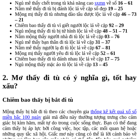
Ngủ mê thấy chết trong tù khả năng cao
sxmn
về số
16 – 61
Nằm mê thấy đi tù bị đánh lộc lá về cặp số đẹp
19 – 25
Mộng mị thấy đi tù nhưng đào tẩu được lộc lá về cặp
46 – 73
– 21
Chiêm bao thấy đi tù vì giết người lộc lá về cặp
92 – 29
Ngủ mộng thấy đi tù bị tử hình lộc lá về cặp
48 – 51 – 71
Nằm mộng thấy người nhà đi tù lộc lá về cặp
03 – 76
Ngủ mê thấy bạn thân đi tù lộc lá về cặp
31 – 37
Nằm mê thấy người lạ đi tù lộc lá về cặp
67 – 81
Mộng mị thấy người yêu đi tù lộc lá về cặp
52 – 61
Chiêm bao thấy đi tù đánh nhau lộc lá về cặp
17 – 75
Ngủ mộng thấy mặc áo tù lộc lá về cặp
13 – 45
2. Mơ thấy đi tù có ý nghĩa gì, tốt hay
xấu?
Chiêm bao thấy bị bắt đi tù
Mộng thấy bị bắt đi tù theo các chuyên gia
thống kê kết quả xổ số
miền bắc 100 ngày
giải mã điều này
thường tượng trưng cho cảm
giác bị kìm hãm, mất tự do trong cuộc sống thực. Bạn có thể đang
cảm thấy bị áp lực bởi công việc, học tập, các mối quan hệ hoặc
những quy tắc xã hội. Giấc mơ này cũng có thể là lời cảnh báo về