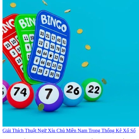
Giải Thích Thuật Ngữ Xỉu Chủ Miền Nam Trong Thống Kê Xổ Số