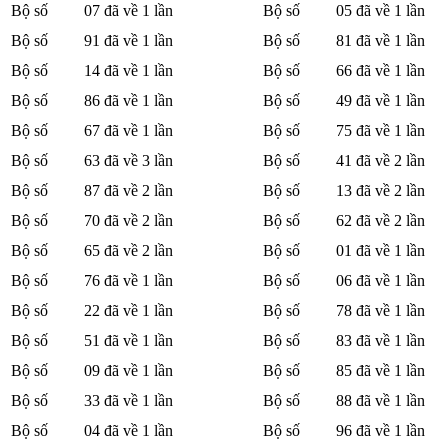
Bộ số
07 đã về 1 lần
Bộ số
05 đã về 1 lần
Bộ số
91 đã về 1 lần
Bộ số
81 đã về 1 lần
Bộ số
14 đã về 1 lần
Bộ số
66 đã về 1 lần
Bộ số
86 đã về 1 lần
Bộ số
49 đã về 1 lần
Bộ số
67 đã về 1 lần
Bộ số
75 đã về 1 lần
Bộ số
63 đã về 3 lần
Bộ số
41 đã về 2 lần
Bộ số
87 đã về 2 lần
Bộ số
13 đã về 2 lần
Bộ số
70 đã về 2 lần
Bộ số
62 đã về 2 lần
Bộ số
65 đã về 2 lần
Bộ số
01 đã về 1 lần
Bộ số
76 đã về 1 lần
Bộ số
06 đã về 1 lần
Bộ số
22 đã về 1 lần
Bộ số
78 đã về 1 lần
Bộ số
51 đã về 1 lần
Bộ số
83 đã về 1 lần
Bộ số
09 đã về 1 lần
Bộ số
85 đã về 1 lần
Bộ số
33 đã về 1 lần
Bộ số
88 đã về 1 lần
Bộ số
04 đã về 1 lần
Bộ số
96 đã về 1 lần