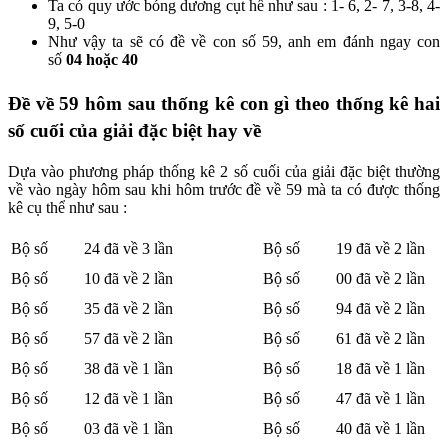
Ta có quy ước bóng dương cụt hể như sau : 1- 6, 2- 7, 3-8, 4-
9, 5-0
Như vậy ta sẽ có đề về con số 59, anh em đánh ngay con
số
04 hoặc 40
Đề về 59 hôm sau thống kê con gì theo thống kê hai
số cuối của giải đặc biệt hay về
Dựa vào phương pháp thống kê 2 số cuối của giải đặc biệt thường
về vào ngày hôm sau khi hôm trước đề về 59 mà ta có được thống
kê cụ thể như sau :
Bộ số
24 đã về 3 lần
Bộ số
19 đã về 2 lần
Bộ số
10 đã về 2 lần
Bộ số
00 đã về 2 lần
Bộ số
35 đã về 2 lần
Bộ số
94 đã về 2 lần
Bộ số
57 đã về 2 lần
Bộ số
61 đã về 2 lần
Bộ số
38 đã về 1 lần
Bộ số
18 đã về 1 lần
Bộ số
12 đã về 1 lần
Bộ số
47 đã về 1 lần
Bộ số
03 đã về 1 lần
Bộ số
40 đã về 1 lần