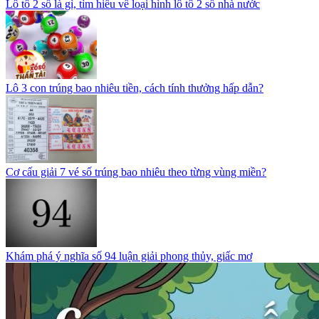
Lô tô 2 số là gì, tìm hiểu về loại hình lô tô 2 số nhà nước
Lô 3 con trúng bao nhiêu tiền, cách tính thưởng hấp dẫn?
Cơ cấu giải 7 vé số trúng bao nhiêu theo từng vùng miền?
Khám phá ý nghĩa số 94 luận giải phong thủy, giấc mơ