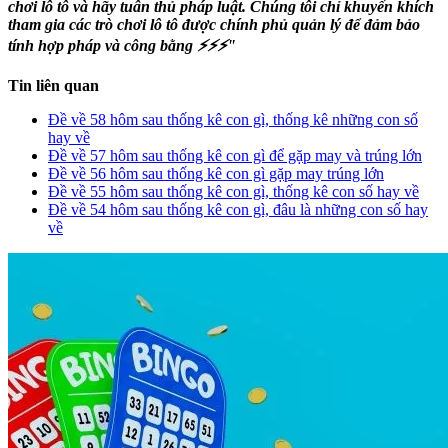
chơi lô tô và hãy tuân thủ pháp luật. Chúng tôi chỉ khuyến khích
tham gia các trò chơi lô tô được chính phủ quản lý để đảm bảo
tính hợp pháp và công bằng ⚡⚡⚡"
Tin liên quan
Đề về 58 hôm sau thống kê con gì, thống kê những con số
hay về
Đề về 57 hôm sau thống kê con gì để gặp may và trúng lớn
Đề về 56 hôm sau thống kê con gì gặp may trúng lớn
Đề về 55 hôm sau thống kê con gì, thống kê con số hay về
Đề về 54 hôm sau thống kê con gì, đâu là những con số hay
về