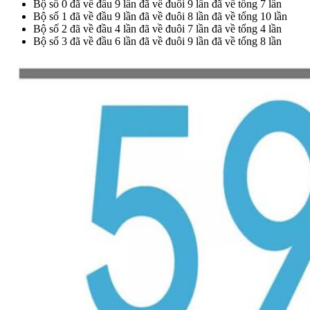
Bộ số 0 đã về đầu 9 lần đã về đuôi 9 lần đã về tổng 7 lần
Bộ số 1 đã về đầu 9 lần đã về đuôi 8 lần đã về tổng 10 lần
Bộ số 2 đã về đầu 4 lần đã về đuôi 7 lần đã về tổng 4 lần
Bộ số 3 đã về đầu 6 lần đã về đuôi 9 lần đã về tổng 8 lần