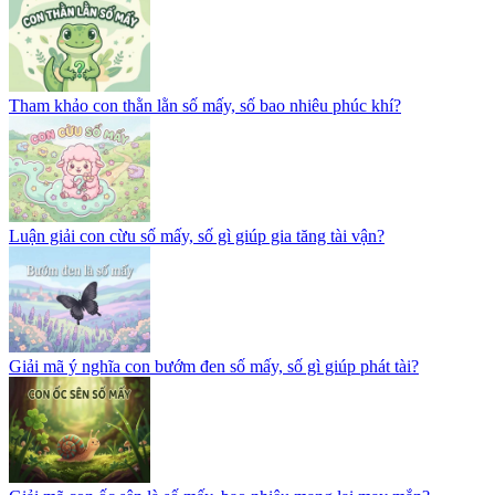
Tham khảo con thằn lằn số mấy, số bao nhiêu phúc khí?
Luận giải con cừu số mấy, số gì giúp gia tăng tài vận?
Giải mã ý nghĩa con bướm đen số mấy, số gì giúp phát tài?