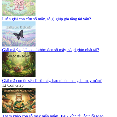
Luận giải con cừu số mấy, số gì giúp gia tăng tài vận?
Giải mã ý nghĩa con bướm đen số mấy, số gì giúp phát tài?
Giải mã con ốc sên là số mấy, bao nhiêu mang lại may mắn?
12 Con Giáp
Tham khảo con số may mắn ngày 10/07 kích tài lộc tuổi Mão