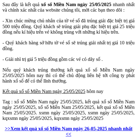
Sau đây là kết quả
xổ số Miền Nam ngày 25/05/2025
nhanh nhất
và chính xác nhất của website chúng tôi, mời các bạn theo dõi :
- Xin chúc mừng chủ nhân của tờ vé số
đã trúng giải đặc biệt trị giá
500 triệu đồng. Quý khách sẽ trúng giải phụ đặc biệt trị giá 25 triệu
đồng nếu kí hiệu trên vé không trùng với những kí hiệu trên.
- Quý khách hàng sở hữu tờ vé số
sẽ trúng giải nhất trị giá 10 triệu
đồng.
- Giải nhì trị giá 5 triệu đồng gồm các vé có dãy số
.
Nếu quý khách trúng thưởng kết quả xổ số Miền Nam ngày
25/05/2025 hôm nay thì có thể chủ động liên hệ tới công ty phát
hành xổ số để có thể lĩnh thưởng.
Kết quả xổ số Miền Nam ngày 25/05/2025
hôm nay
Tag : xổ số Miền Nam ngày 25/05/2025, kết quả xổ số Miền Nam
ngày 25/05/2025, xổ số Miền Nam 25/05/2025, kết quả xổ số Miền
Nam 25/05/2025. xsmn ngày 25/05/2025, xsmn ngày 25/05/2025,
kqxsmn ngày 25/05/2025, kqxsmn ngày 25/05/2025
>>Xem kết quả xổ số Miền Nam ngày 26-05-2025 nhanh nhất
<<