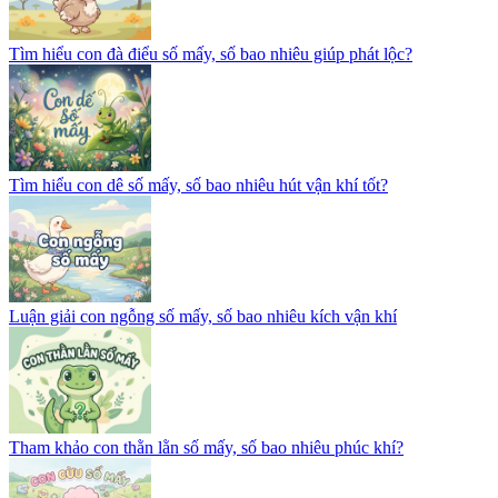
Tìm hiểu con đà điểu số mấy, số bao nhiêu giúp phát lộc?
Tìm hiểu con dê số mấy, số bao nhiêu hút vận khí tốt?
Luận giải con ngỗng số mấy, số bao nhiêu kích vận khí
Tham khảo con thằn lằn số mấy, số bao nhiêu phúc khí?