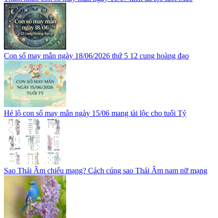
Con số may mắn ngày 18/06/2026 thứ 5 12 cung hoàng đạo
Hé lộ con số may mắn ngày 15/06 mang tài lộc cho tuổi Tý
Sao Thái Âm chiếu mạng? Cách cúng sao Thái Âm nam nữ mạng