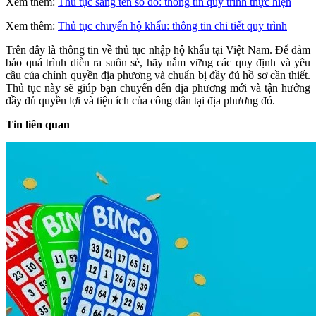
Xem thêm:
Thủ tục sang tên sổ đỏ: thông tin quy trình thực hiện
Xem thêm:
Thủ tục chuyển hộ khẩu: thông tin chi tiết quy trình
Trên đây là thông tin về thủ tục nhập hộ khẩu tại Việt Nam. Để đảm
bảo quá trình diễn ra suôn sẻ, hãy nắm vững các quy định và yêu
cầu của chính quyền địa phương và chuẩn bị đầy đủ hồ sơ cần thiết.
Thủ tục này sẽ giúp bạn chuyển đến địa phương mới và tận hưởng
đầy đủ quyền lợi và tiện ích của công dân tại địa phương đó.
Tin liên quan