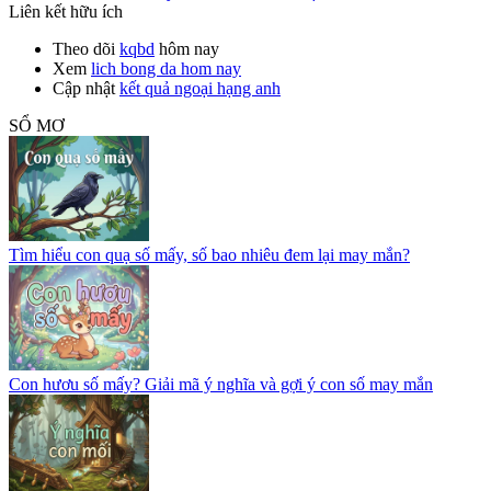
Liên kết hữu ích
Theo dõi
kqbd
hôm nay
Xem
lich bong da hom nay
Cập nhật
kết quả ngoại hạng anh
SỔ MƠ
Tìm hiểu con quạ số mấy, số bao nhiêu đem lại may mắn?
Con hươu số mấy? Giải mã ý nghĩa và gợi ý con số may mắn