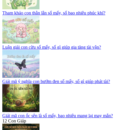
Tham khảo con thằn lằn số mấy, số bao nhiêu phúc khí?
Luận giải con cừu số mấy, số gì giúp gia tăng tài vận?
Giải mã ý nghĩa con bướm đen số mấy, số gì giúp phát tài?
Giải mã con ốc sên là số mấy, bao nhiêu mang lại may mắn?
12 Con Giáp