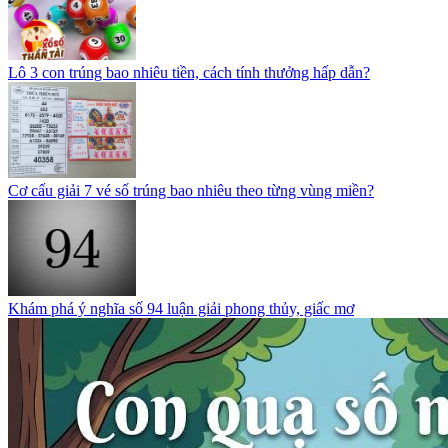
Lô 3 con trúng bao nhiêu tiền, cách tính thưởng hấp dẫn?
Cơ cấu giải 7 vé số trúng bao nhiêu theo từng vùng miền?
Khám phá ý nghĩa số 94 luận giải phong thủy, giấc mơ