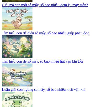
Giải mã con mối số mấy, số bao nhiêu đem lại may mắn?
Tìm hiểu con đà điểu số mấy, số bao nhiêu giúp phát lộc?
Tìm hiểu con dê số mấy, số bao nhiêu hút vận khí tốt?
Luận giải con ngỗng số mấy, số bao nhiêu kích vận khí