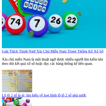
Giải Thích Thuật Ngữ Xỉu Chủ Miền Nam Trong Thống Kê Xổ Số
Xỉu chủ miền Nam là một thuật ngữ được nhiều người tìm kiếm khi
theo dõi kết quả xổ số hoặc đọc các bảng thống kê liên quan.
Lô tô 2 số là gì, tìm hiểu về loại hình lô tô 2 số nhà nước