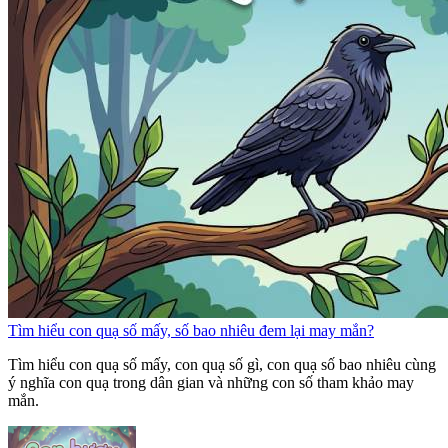
Tìm hiểu con quạ số mấy, số bao nhiêu đem lại may mắn?
Tìm hiểu con quạ số mấy, con quạ số gì, con quạ số bao nhiêu cùng
ý nghĩa con quạ trong dân gian và những con số tham khảo may
mắn.