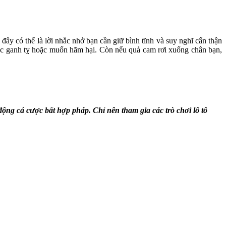
ây có thể là lời nhắc nhở bạn cần giữ bình tĩnh và suy nghĩ cẩn thận
hác ganh tỵ hoặc muốn hãm hại. Còn nếu quả cam rơi xuống chân bạn,
ộng cá cược bất hợp pháp. Chỉ nên tham gia các trò chơi lô tô