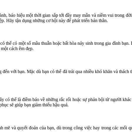
h, báo hiệu một thời gian sắp tới đầy may mắn và niềm vui trong đời 
p. Hãy tận dụng những cơ hội này để phát triển bản thân.
 thể có một số mâu thuẫn hoặc bất hòa nảy sinh trong gia đình bạn. Dù
c một cách êm đẹp.
g đến với bạn. Mặc dù bạn có thể đã trải qua nhiều khó khăn và thách
y có thể là điềm báo về những rắc rối hoặc sự phản bội từ người khác 
 phục sẽ giúp bạn giảm thiểu hậu quả.
mẽ và quyết đoán của bạn, dù trong công việc hay trong các mối qua