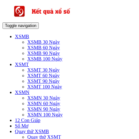
Toggle navigation
XSMB
XSMB 30 Ngày
XSMB 60 Ngày
XSMB 90 Ngày
XSMB 100 Ngày
XSMT
XSMT 30 Ngày
XSMT 60 Ngày
XSMT 90 Ngày
XSMT 100 Ngày
XSMN
XSMN 30 Ngày
XSMN 60 Ngày
XSMN 90 Ngày
XSMN 100 Ngày
12 Con Giáp
Sổ Mơ
Quay thử XSMB
Quay thử XSMT