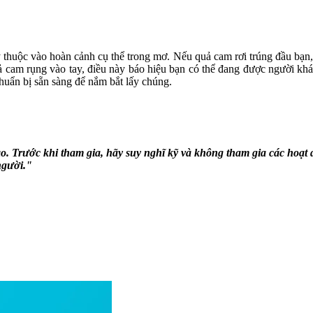
huộc vào hoàn cảnh cụ thể trong mơ. Nếu quả cam rơi trúng đầu bạn, đ
uả cam rụng vào tay, điều này báo hiệu bạn có thể đang được người k
huẩn bị sẵn sàng để nắm bắt lấy chúng.
 Trước khi tham gia, hãy suy nghĩ kỹ và không tham gia các hoạt đ
người."