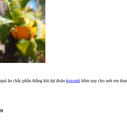
 quả ăn chắc phần thắng khi dự đoán
kqxsmb
hôm nay cho anh em tham
69