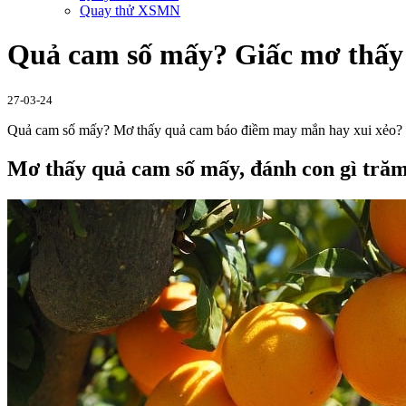
Quay thử XSMN
Quả cam số mấy? Giấc mơ thấy 
27-03-24
Quả cam số mấy? Mơ thấy quả cam báo điềm may mắn hay xui xẻo? Nằ
Mơ thấy quả cam số mấy, đánh con gì trăm