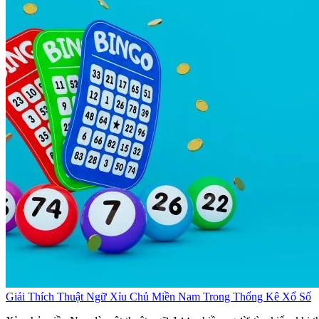
Giải Thích Thuật Ngữ Xỉu Chủ Miền Nam Trong Thống Kê Xổ Số