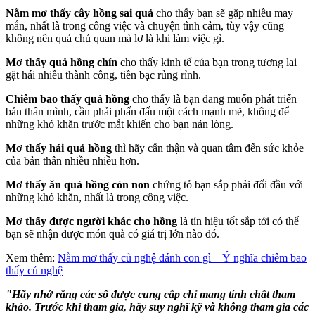
Nằm mơ thấy cây hồng sai quả
cho thấy bạn sẽ gặp nhiều may
mắn, nhất là trong công việc và chuyện tình cảm, tùy vậy cũng
không nên quá chủ quan mà lơ là khi làm việc gì.
Mơ thấy quả hồng chín
cho thấy kinh tế của bạn trong tương lai
gặt hái nhiều thành công, tiền bạc rủng rỉnh.
Chiêm bao thấy quả hồng
cho thấy là bạn đang muốn phát triển
bản thân mình, cần phải phấn đấu một cách mạnh mẽ, không để
những khó khăn trước mắt khiến cho bạn nản lòng.
Mơ thấy hái quả hồng
thì hãy cẩn thận và quan tâm đến sức khỏe
của bản thân nhiều nhiều hơn.
Mơ thấy ăn quả hồng còn non
chứng tỏ bạn sắp phải đối đầu với
những khó khăn, nhất là trong công việc.
Mơ thấy được người khác cho hồng
là tín hiệu tốt sắp tới có thể
bạn sẽ nhận được món quà có giá trị lớn nào đó.
Xem thêm:
Nằm mơ thấy củ nghệ đánh con gì – Ý nghĩa chiêm bao
thấy củ nghệ
"Hãy nhớ rằng các số được cung cấp chỉ mang tính chất tham
khảo. Trước khi tham gia, hãy suy nghĩ kỹ và không tham gia các