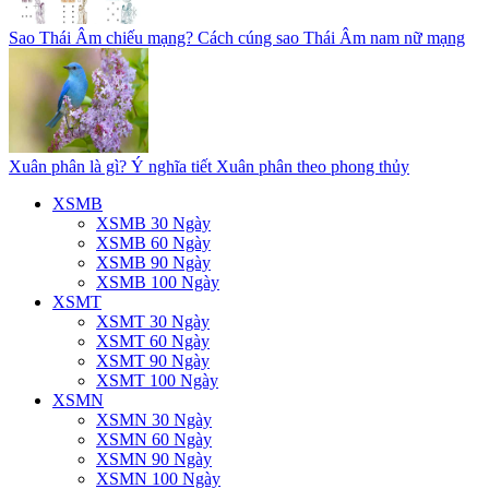
Sao Thái Âm chiếu mạng? Cách cúng sao Thái Âm nam nữ mạng
Xuân phân là gì? Ý nghĩa tiết Xuân phân theo phong thủy
XSMB
XSMB 30 Ngày
XSMB 60 Ngày
XSMB 90 Ngày
XSMB 100 Ngày
XSMT
XSMT 30 Ngày
XSMT 60 Ngày
XSMT 90 Ngày
XSMT 100 Ngày
XSMN
XSMN 30 Ngày
XSMN 60 Ngày
XSMN 90 Ngày
XSMN 100 Ngày