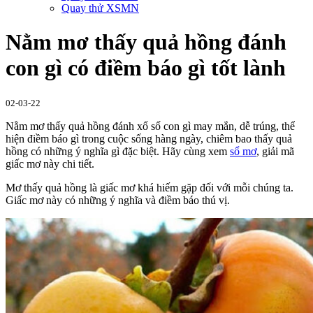
Quay thử XSMN
Nằm mơ thấy quả hồng đánh
con gì có điềm báo gì tốt lành
02-03-22
Nằm mơ thấy quả hồng đánh xổ số con gì may mắn, dễ trúng, thể
hiện điềm báo gì trong cuộc sống hàng ngày, chiêm bao thấy quả
hồng có những ý nghĩa gì đặc biệt. Hãy cùng xem
sổ mơ
, giải mã
giấc mơ này chi tiết.
Mơ thấy quả hồng là giấc mơ khá hiếm gặp đối với mỗi chúng ta.
Giấc mơ này có những ý nghĩa và điềm báo thú vị.