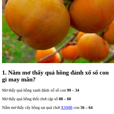
1. Nằm mơ thấy quả hồng đánh xổ số con
gì may mắn?
Mơ thấy quả hồng xanh đánh xổ số con
99 – 34
Mơ thấy quả hồng thối chơi cặp số
08 – 60
Nằm mơ thấy cây hồng sai quả chơi
XSMB
con
56 – 64