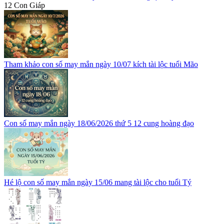
12 Con Giáp
Tham khảo con số may mắn ngày 10/07 kích tài lộc tuổi Mão
Con số may mắn ngày 18/06/2026 thứ 5 12 cung hoàng đạo
Hé lộ con số may mắn ngày 15/06 mang tài lộc cho tuổi Tý