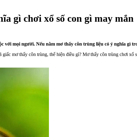
ĩa gì chơi xổ số con gì may mắn
ộc với mọi người. Nếu nằm mơ thấy côn trùng liệu có ý nghĩa gì t
giấc mơ thấy côn trùng, thể hiện điều gì? Mơ thấy côn trùng chơi xổ 