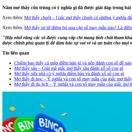
Nằm mơ thấy côn trùng có ý nghĩa gì đã được giải đáp trong bài
Xem thêm:
Mơ thấy chuột – Giấc mơ thấy chuột có những ý nghĩa đi
Xem thêm:
Mơ thấy sư tử đừng bỏ qua cặp số may mắn nào? Là điềm
"Hãy nhớ rằng các số được cung cấp chỉ mang tính chất tham khảo.
được chính phủ quản lý để đảm bảo sự vui vẻ và an toàn cho mọi 
Tin liên quan
Chiêm bao thấy cá mập điềm báo gì và nên đánh con số đề nào
Mơ thấy sâu – Giải mã giấc mơ thấy sâu đánh xổ số con gì
Mơ thấy sửa nhà có ý nghĩa điềm báo và đánh xổ số con gì
Mơ thấy đi học – Ý nghĩa và con số may mắn của giấc mơ thấy
Mơ thấy đi du lịch – Ý nghĩa và con số may mắn của giấc mơ th