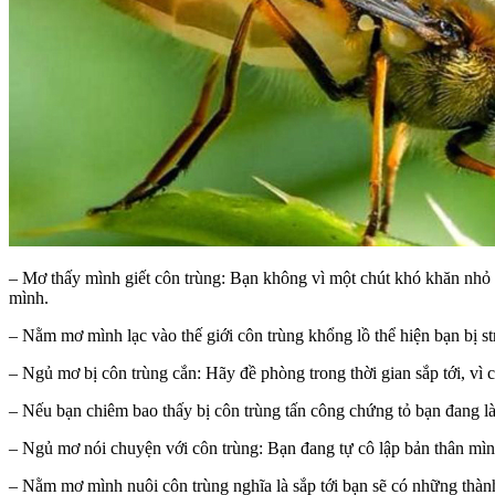
– Mơ thấy mình giết côn trùng: Bạn không vì một chút khó khăn nhỏ h
mình.
– Nằm mơ mình lạc vào thế giới côn trùng khổng lồ thể hiện bạn bị st
– Ngủ mơ bị côn trùng cắn: Hãy đề phòng trong thời gian sắp tới, vì 
– Nếu bạn chiêm bao thấy bị côn trùng tấn công chứng tỏ bạn đang l
– Ngủ mơ nói chuyện với côn trùng: Bạn đang tự cô lập bản thân mì
– Nằm mơ mình nuôi côn trùng nghĩa là sắp tới bạn sẽ có những thành