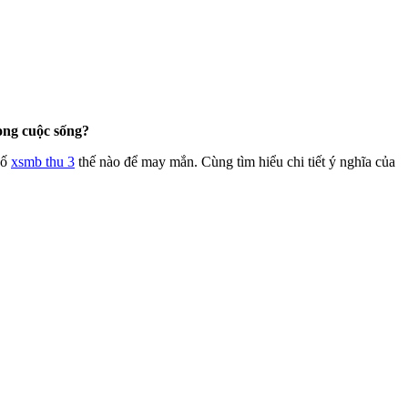
rong cuộc sống?
số
xsmb thu 3
thế nào để may mắn. Cùng tìm hiểu chi tiết ý nghĩa của