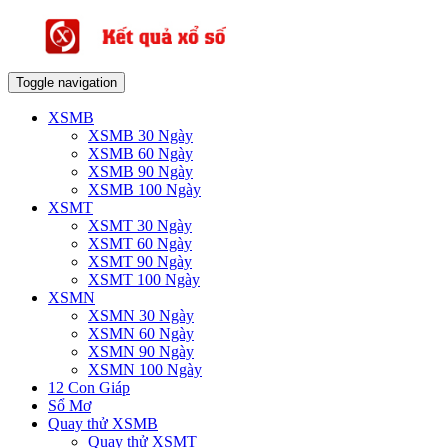
Toggle navigation
XSMB
XSMB 30 Ngày
XSMB 60 Ngày
XSMB 90 Ngày
XSMB 100 Ngày
XSMT
XSMT 30 Ngày
XSMT 60 Ngày
XSMT 90 Ngày
XSMT 100 Ngày
XSMN
XSMN 30 Ngày
XSMN 60 Ngày
XSMN 90 Ngày
XSMN 100 Ngày
12 Con Giáp
Sổ Mơ
Quay thử XSMB
Quay thử XSMT