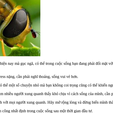
iện nay mà gục ngã, có thể trong cuộc sống bạn đang phải đối mặt với
ress nặng, cần phải nghĩ thoáng, sống vui vẻ hơn.
có thể một số chuyện nhỏ mà bạn không coi trọng cũng có thể khiến ngườ
àm nhiều người xung quanh thấy khó chịu vì cách sống của mình, cần p
nh với mọi người xung quanh. Hãy mở rộng lòng và đừng biến mình thà
 công nhất định trong cuộc sống sau một thời gian đầu tư.