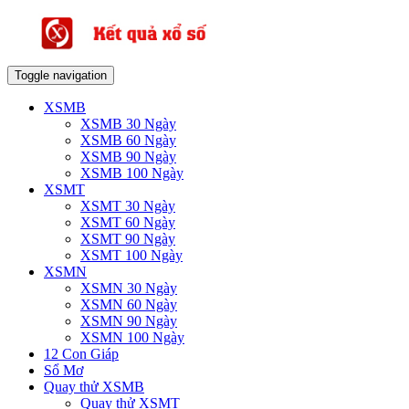
Toggle navigation
XSMB
XSMB 30 Ngày
XSMB 60 Ngày
XSMB 90 Ngày
XSMB 100 Ngày
XSMT
XSMT 30 Ngày
XSMT 60 Ngày
XSMT 90 Ngày
XSMT 100 Ngày
XSMN
XSMN 30 Ngày
XSMN 60 Ngày
XSMN 90 Ngày
XSMN 100 Ngày
12 Con Giáp
Sổ Mơ
Quay thử XSMB
Quay thử XSMT