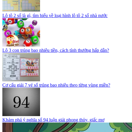
Lô tô 2 số là gì, tìm hiểu về loại hình lô tô 2 số nhà nước
Lô 3 con trúng bao nhiêu tiền, cách tính thưởng hấp dẫn?
Cơ cấu giải 7 vé số trúng bao nhiêu theo từng vùng miền?
Khám phá ý nghĩa số 94 luận giải phong thủy, giấc mơ