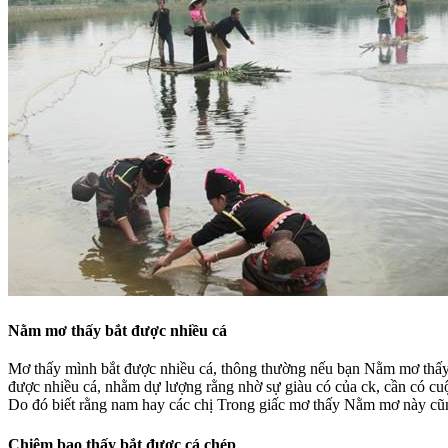
Nằm mơ thấy bắt được nhiều cá
Mơ thấy mình bắt được nhiều cá, thông thường nếu bạn Nằm mơ thấy 
được nhiều cá, nhằm dự lượng rằng nhờ sự giàu có của ck, cần có cuộc 
Do đó biết rằng nam hay các chị Trong giấc mơ thấy Nằm mơ này cũng
Chiêm bao thấy bắt được cá chép