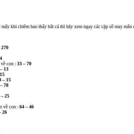
 mấy khi chiêm bao thấy bắt cá thì hãy xem ngay các cặp số may mắn 
 27
0
4
 về con :
33 – 70
– 13
 15
 – 15
– 78
 – 25
o về con :
64 – 46
– 26
8