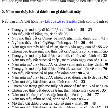
cho góc cạnh tình cảm và định hướng tầm trông có tiến triển tích cực.
2. Nằm mơ thấy bắt cá đánh con gì đánh số mấy
Nếu bạn chưa biết hôm nay
kết quả xổ số 3 miền
đánh con gì đánh số
Trong giấc mơ thấy đi bắt được cá, đánh số :
59 – 25
Mơ thấy bắt cá bằng tay, đánh số:
08
Ngủ mơ thấy bắt cá ở ngay bể nước nhà mình, đánh luôn :
71 –
Ngủ mơ thấy bắt cá ở giếng, đánh ngay:
54 – 29 – 44
Nằm ngủ mơ thấy bắt cá về ăn, tham khảo ngay con số :
55 – 2
Chiêm bao trong giấc mơ thấy bắt cá ở suối là số, khả năng cao
Trong giấc mơ thấy bắt được cá chuối, cá lóc, nên đánh số :
32 
Nằm mơ thấy bắt được cá chép , tham khảo ngay con số :
31 –
Nằm ngủ mơ thấy bắt được cá chép vàng, anh em hãy đánh :
08
Trong giấc mơ thấy bắt được nhiều cá, xác suất lớn về con :
76 
Mơ thấy bắt được cá rô phi, nên đánh con :
98 – 51
Nằm ngủ mơ thấy bắt được nhiều cá rô đồng, cặp lô đẹp là :
62
Nằm mơ thấy bắt được cá to, đánh con :
89 – 33
Chiêm bao trong giấc mơ thấy bắt được cá trê đen, khả năng ca
Chiêm bao thấy bắt được cá trắm, tham khảo ngay con số :
35 
Nằm mơ bắt được cá mè, cặp loto đẹp nên chọn :
26 – 77
Nằm mơ thấy mình bắt cá, đánh xổ số con :
89 – 76
Mơ thấy bắt được 6 con cá, cặp số ưng ý nhất :
38 – 48
Nằm mơ thấy bắt được cá sấu, tham khảo ngay cặp số :
87 – 8