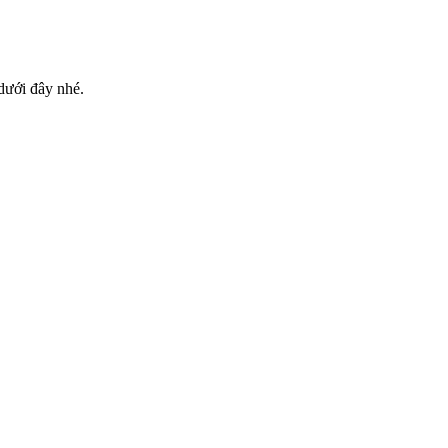
dưới đây nhé.