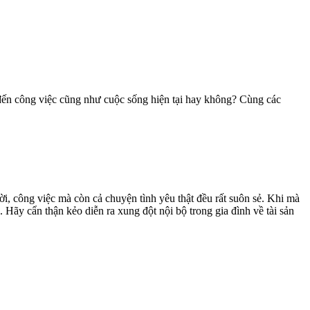
đến công việc cũng như cuộc sống hiện tại hay không? Cùng các
i, công việc mà còn cả chuyện tình yêu thật đều rất suôn sẻ. Khi mà
 Hãy cẩn thận kẻo diễn ra xung đột nội bộ trong gia đình về tài sản