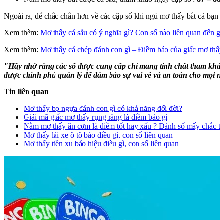
Ngoài ra, để chắc chắn hơn về các cặp số khi ngủ mơ thấy bắt cá bạ
Xem thêm:
Mơ thấy cá sấu có ý nghĩa gì? Con số nào liên quan đến g
Xem thêm:
Mơ thấy cá chép đánh con gì – Điềm báo của giấc mơ thấ
"Hãy nhớ rằng các số được cung cấp chỉ mang tính chất tham khảo.
được chính phủ quản lý để đảm bảo sự vui vẻ và an toàn cho mọi 
Tin liên quan
Mơ thấy bọ ngựa đánh con gì có khả năng đổi đời?
Giải mã giấc mơ thấy rụng răng là điềm báo gì
Nằm mơ thấy ăn cơm là điềm tốt hay xấu ? Đánh số mấy chắc t
Mơ thấy lái xe ô tô báo điều gì, con số liên quan
Mơ thấy tiền xu báo hiệu điều gì, con số liên quan