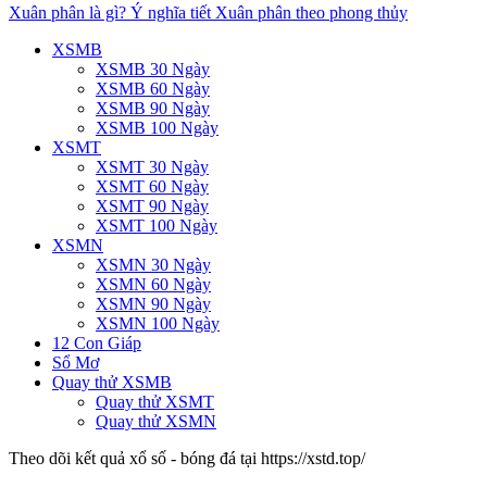
Xuân phân là gì? Ý nghĩa tiết Xuân phân theo phong thủy
XSMB
XSMB 30 Ngày
XSMB 60 Ngày
XSMB 90 Ngày
XSMB 100 Ngày
XSMT
XSMT 30 Ngày
XSMT 60 Ngày
XSMT 90 Ngày
XSMT 100 Ngày
XSMN
XSMN 30 Ngày
XSMN 60 Ngày
XSMN 90 Ngày
XSMN 100 Ngày
12 Con Giáp
Sổ Mơ
Quay thử XSMB
Quay thử XSMT
Quay thử XSMN
Theo dõi kết quả xổ số - bóng đá tại https://xstd.top/