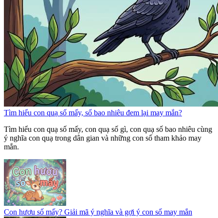
Tìm hiểu con quạ số mấy, số bao nhiêu đem lại may mắn?
Tìm hiểu con quạ số mấy, con quạ số gì, con quạ số bao nhiêu cùng
ý nghĩa con quạ trong dân gian và những con số tham khảo may
mắn.
Con hươu số mấy? Giải mã ý nghĩa và gợi ý con số may mắn