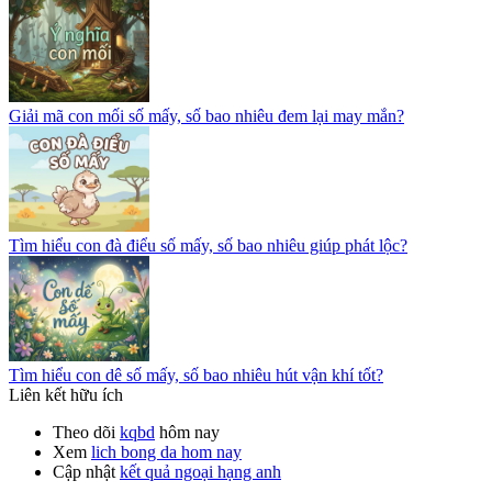
Giải mã con mối số mấy, số bao nhiêu đem lại may mắn?
Tìm hiểu con đà điểu số mấy, số bao nhiêu giúp phát lộc?
Tìm hiểu con dê số mấy, số bao nhiêu hút vận khí tốt?
Liên kết hữu ích
Theo dõi
kqbd
hôm nay
Xem
lich bong da hom nay
Cập nhật
kết quả ngoại hạng anh