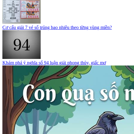
Cơ cấu giải 7 vé số trúng bao nhiêu theo từng vùng miền?
Khám phá ý nghĩa số 94 luận giải phong thủy, giấc mơ