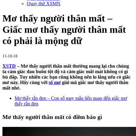
Quay thử XSMN
Mơ thấy người thân mất –
Giấc mơ thấy người thân mất
có phải là mộng dữ
11-10-18
XSTD
– Mơ thấy người thân mất thường mang lại cho chúng
ta cảm giác đau buồn tột độ và cảm giác mất mát không có gì
bù đắp. Tuy nhiên các bạn cũng không nên lo lắng nếu có giấc
mơ này. Hãy cùng với
sổ mơ
giải mã giấc mơ thấy người thân
mất nhé.
Mơ thấy rắn đen – Con số may mắn liên quan đến giấc mơ
thấy rắn đen
Mơ thấy người thân mất có điềm báo gì