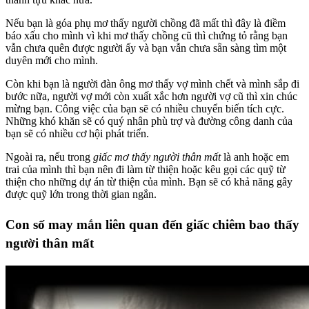
Nếu bạn là góa phụ mơ thấy người chồng đã mất thì đây là điềm
báo xấu cho mình vì khi mơ thấy chồng cũ thì chứng tỏ rằng bạn
vẫn chưa quên được người ấy và bạn vẫn chưa sẵn sàng tìm một
duyên mới cho mình.
Còn khi bạn là người đàn ông mơ thấy vợ mình chết và mình sắp đi
bước nữa, người vợ mới còn xuất xắc hơn người vợ cũ thì xin chúc
mừng bạn. Công việc của bạn sẽ có nhiều chuyển biến tích cực.
Những khó khăn sẽ có quý nhân phù trợ và đường công danh của
bạn sẽ có nhiều cơ hội phát triển.
Ngoài ra, nếu trong
giấc mơ thấy người thân mất
là anh hoặc em
trai của mình thì bạn nên đi làm từ thiện hoặc kêu gọi các quỹ từ
thiện cho những dự án từ thiện của mình. Bạn sẽ có khả năng gây
được quỹ lớn trong thời gian ngắn.
Con số may mắn liên quan đến giấc chiêm bao thấy
người thân mất