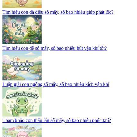
Tìm hiểu con đà điểu số mấy, số bao nhiêu giúp phát lộc?
Tìm hiểu con dê số mấy, số bao nhiêu hút vận khí tốt?
Luận giải con ngỗng số mấy, số bao nhiêu kích vận khí
Tham khảo con thằn lằn số mấy, số bao nhiêu phúc khí?