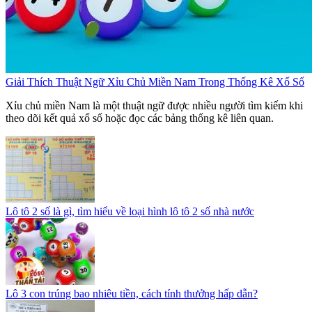
Giải Thích Thuật Ngữ Xỉu Chủ Miền Nam Trong Thống Kê Xổ Số
Xỉu chủ miền Nam là một thuật ngữ được nhiều người tìm kiếm khi
theo dõi kết quả xổ số hoặc đọc các bảng thống kê liên quan.
Lô tô 2 số là gì, tìm hiểu về loại hình lô tô 2 số nhà nước
Lô 3 con trúng bao nhiêu tiền, cách tính thưởng hấp dẫn?