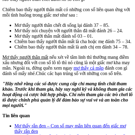
Chiêm bao thấy người thân mất có những con số liên quan ứng với
mỗi tình huống trong giấc mơ như sau :
Mơ thấy người thân chết đi sống lại đánh 37 – 85.
Mơ thấy nói chuyện với người thân đã mất đánh 26 – 24.
Mơ thấy người thân mất đánh số 03 – 01.
Chiêm bao thấy người thân mất là cha hoặc mẹ đánh 75 – 34.
Chiêm bao thấy người thân mất là anh chị em đánh 34 – 78.
Mơ thấy người thân mất
nếu xét về tâm linh thì thường mang điềm
xấu nhưng đối với con số lô tô thì nó cũng là một giấc mơ kha may
mắn. Ngoài ra, đừng quên xem ngay
mơ thấy cá mập
đánh con gì
đánh số mấy nhé.Chúc các bạn trúng số với những con số trên.
"Hãy nhớ rằng các số được cung cấp chỉ mang tính chất tham
khảo. Trước khi tham gia, hãy suy nghĩ kỹ và không tham gia các
hoạt động cá cược bất hợp pháp. Chỉ nên tham gia các trò chơi lô
tô được chính phủ quản lý để đảm bảo sự vui vẻ và an toàn cho
mọi người."
Tin liên quan
Mơ thấy rắn đen – Con số may mắn liên quan đến giấc mơ
thấy rắn đen