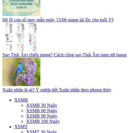
Hé lộ con số may mắn ngày 15/06 mang tài lộc cho tuổi Tý
Sao Thái Âm chiếu mạng? Cách cúng sao Thái Âm nam nữ mạng
Xuân phân là gì? Ý nghĩa tiết Xuân phân theo phong thủy
XSMB
XSMB 30 Ngày
XSMB 60 Ngày
XSMB 90 Ngày
XSMB 100 Ngày
XSMT
XSMT 30 Ngày