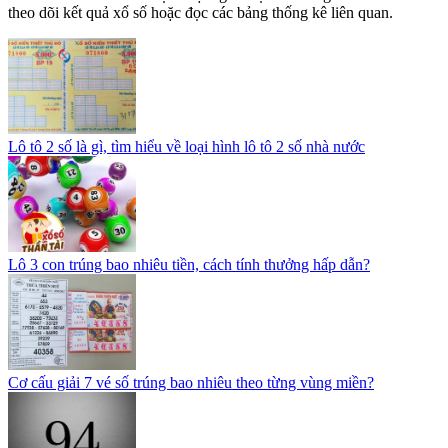
theo dõi kết quả xổ số hoặc đọc các bảng thống kê liên quan.
Lô tô 2 số là gì, tìm hiểu về loại hình lô tô 2 số nhà nước
Lô 3 con trúng bao nhiêu tiền, cách tính thưởng hấp dẫn?
Cơ cấu giải 7 vé số trúng bao nhiêu theo từng vùng miền?