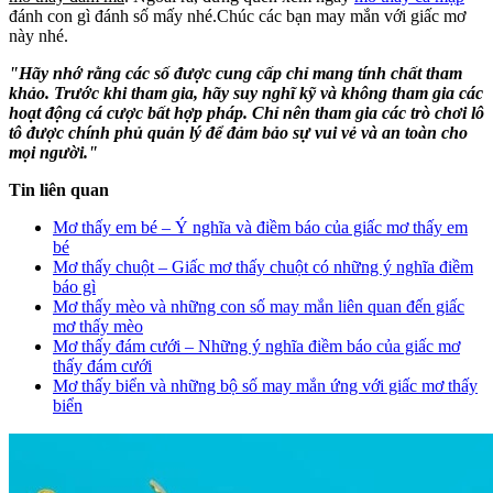
đánh con gì đánh số mấy nhé.Chúc các bạn may mắn với giấc mơ
này nhé.
"Hãy nhớ rằng các số được cung cấp chỉ mang tính chất tham
khảo. Trước khi tham gia, hãy suy nghĩ kỹ và không tham gia các
hoạt động cá cược bất hợp pháp. Chỉ nên tham gia các trò chơi lô
tô được chính phủ quản lý để đảm bảo sự vui vẻ và an toàn cho
mọi người."
Tin liên quan
Mơ thấy em bé – Ý nghĩa và điềm báo của giấc mơ thấy em
bé
Mơ thấy chuột – Giấc mơ thấy chuột có những ý nghĩa điềm
báo gì
Mơ thấy mèo và những con số may mắn liên quan đến giấc
mơ thấy mèo
Mơ thấy đám cưới – Những ý nghĩa điềm báo của giấc mơ
thấy đám cưới
Mơ thấy biển và những bộ số may mắn ứng với giấc mơ thấy
biển