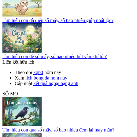
Tìm hiểu con đà điểu số mấy, số bao nhiêu giúp phát lộc?
Tìm hiểu con dê số mấy, số bao nhiêu hút vận khí tốt?
Liên kết hữu ích
Theo dõi
kqbd
hôm nay
Xem
lich bong da hom nay
Cập nhật
kết quả ngoại hạng anh
SỔ MƠ
Tìm hiểu con quạ số mấy, số bao nhiêu đem lại may mắn?