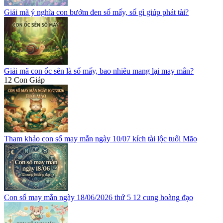
Giải mã ý nghĩa con bướm đen số mấy, số gì giúp phát tài?
Giải mã con ốc sên là số mấy, bao nhiêu mang lại may mắn?
12 Con Giáp
Tham khảo con số may mắn ngày 10/07 kích tài lộc tuổi Mão
Con số may mắn ngày 18/06/2026 thứ 5 12 cung hoàng đạo