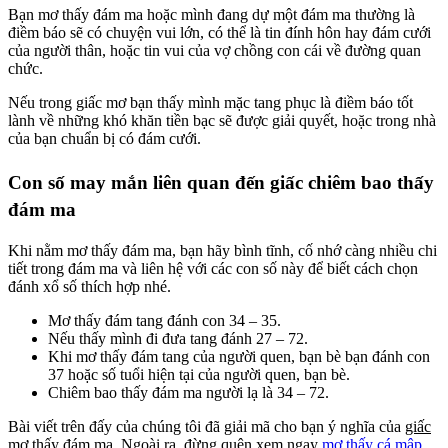
Bạn mơ thấy đám ma hoặc mình đang dự một đám ma thường là
điềm báo sẽ có chuyện vui lớn, có thể là tin đính hôn hay đám cưới
của người thân, hoặc tin vui của vợ chồng con cái về đường quan
chức.
Nếu trong giấc mơ bạn thấy mình mặc tang phục là điềm báo tốt
lành về những khó khăn tiền bạc sẽ được giải quyết, hoặc trong nhà
của bạn chuẩn bị có đám cưới.
Con số may mắn liên quan đến giấc chiêm bao thấy
đám ma
Khi nằm mơ thấy đám ma, bạn hãy bình tĩnh, cố nhớ càng nhiều chi
tiết trong đám ma và liên hệ với các con số này để biết cách chọn
đánh xổ số thích hợp nhé.
Mơ thấy đám tang đánh con 34 – 35.
Nếu thấy mình đi đưa tang đánh 27 – 72.
Khi mơ thấy đám tang của người quen, bạn bè bạn đánh con
37 hoặc số tuổi hiện tại của người quen, bạn bè.
Chiêm bao thấy đám ma người lạ là 34 – 72.
Bài viết trên đấy của chúng tôi đã giải mã cho bạn ý nghĩa của
giấc
mơ thấy đám ma
. Ngoài ra, đừng quên xem ngay
mơ thấy cá mập