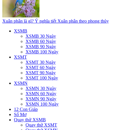
Xuân phân là gì? Ý nghĩa tiết Xuân phân theo phong thủy
XSMB
XSMB 30 Ngày
XSMB 60 Ngày
XSMB 90 Ngày
XSMB 100 Ngày
XSMT
XSMT 30 Ngày
XSMT 60 Ngày
XSMT 90 Ngày
XSMT 100 Ngày
XSMN
XSMN 30 Ngày
XSMN 60 Ngày
XSMN 90 Ngày
XSMN 100 Ngày
12 Con Giáp
Sổ Mơ
Quay thử XSMB
Quay thử XSMT