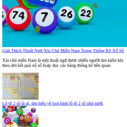
Giải Thích Thuật Ngữ Xỉu Chủ Miền Nam Trong Thống Kê Xổ Số
Xỉu chủ miền Nam là một thuật ngữ được nhiều người tìm kiếm khi
theo dõi kết quả xổ số hoặc đọc các bảng thống kê liên quan.
Lô tô 2 số là gì, tìm hiểu về loại hình lô tô 2 số nhà nước