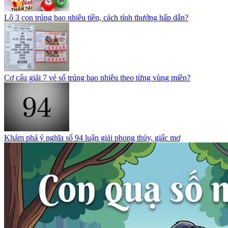
Lô 3 con trúng bao nhiêu tiền, cách tính thưởng hấp dẫn?
Cơ cấu giải 7 vé số trúng bao nhiêu theo từng vùng miền?
Khám phá ý nghĩa số 94 luận giải phong thủy, giấc mơ