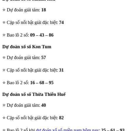
⭐ Dự đoán giải tám:
18
⭐ Cặp số nổi bật giải đặc biệt:
74
⭐ Bao lô 2 số:
09 – 43 – 86
Dự đoán xổ số Kon Tum
⭐ Dự đoán giải tám:
57
⭐ Cặp số nổi bật giải đặc biệt:
31
⭐ Bao lô 2 số:
16 – 68 – 95
Dự đoán xổ số Thừa Thiên Huế
⭐ Dự đoán giải tám:
40
⭐ Cặp số nổi bật giải đặc biệt:
82
⭐ Bao lô 2 số khi
dự đoán xổ số miền nam hôm nay
:
25 – 61 – 93