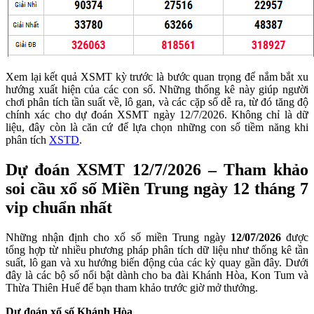
Xem lại kết quả XSMT kỳ trước là bước quan trọng để nắm bắt xu
hướng xuất hiện của các con số. Những thống kê này giúp người
chơi phân tích tần suất về, lô gan, và các cặp số dễ ra, từ đó tăng độ
chính xác cho dự đoán XSMT ngày 12/7/2026. Không chỉ là dữ
liệu, đây còn là căn cứ để lựa chọn những con số tiềm năng khi
phân tích
XSTD
.
Dự đoán XSMT 12/7/2026 – Tham khảo
soi cầu xổ số Miền Trung ngày 12 tháng 7
vip chuẩn nhất
Những nhận định cho xổ số miền Trung ngày
12/07/2026
được
tổng hợp từ nhiều phương pháp phân tích dữ liệu như thống kê tần
suất, lô gan và xu hướng biến động của các kỳ quay gần đây. Dưới
đây là các bộ số nổi bật dành cho ba đài Khánh Hòa, Kon Tum và
Thừa Thiên Huế để bạn tham khảo trước giờ mở thưởng.
Dự đoán xổ số Khánh Hòa