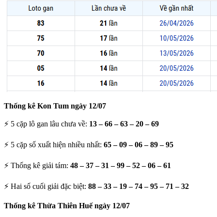
Thống kê Kon Tum ngày 12/07
⚡ 5 cặp lô gan lâu chưa về:
13 – 66 – 63 – 20 – 69
⚡ 5 cặp số xuất hiện nhiều nhất:
65 – 09 – 06 – 89 – 95
⚡ Thống kê giải tám:
48 – 37 – 31 – 99 – 52 – 06 – 61
⚡ Hai số cuối giải đặc biệt:
88 – 33 – 19 – 74 – 95 – 71 – 32
Thống kê Thừa Thiên Huế ngày 12/07