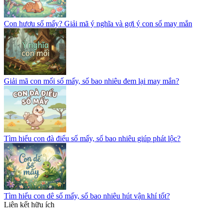
Con hươu số mấy? Giải mã ý nghĩa và gợi ý con số may mắn
Giải mã con mối số mấy, số bao nhiêu đem lại may mắn?
Tìm hiểu con đà điểu số mấy, số bao nhiêu giúp phát lộc?
Tìm hiểu con dê số mấy, số bao nhiêu hút vận khí tốt?
Liên kết hữu ích