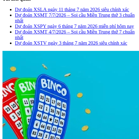
Dự đoán XSLA ngày 11 tháng 7 năm 2026 siêu chính xác
Dự đoán XSMT 7/7/2026 – Soi cầu Miền Trung thứ 3 chuẩn
nhất
Dự đoán XSPY ngày 6 tháng 7 năm 2026 miễn phí hôm nay
Dự đoán XSMT 4/7/2026 – Soi cầu Miền Trung thứ 7 chuẩn
nhất
Dự đoán XSTV ngày 3 tháng 7 năm 2026 siêu chính xác