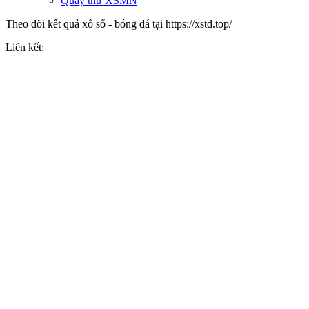
Quay thử XSMN
Theo dõi kết quả xổ số - bóng đá tại https://xstd.top/
Liên kết: