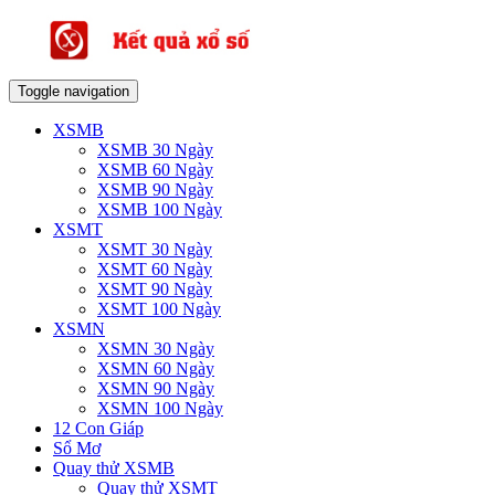
Toggle navigation
XSMB
XSMB 30 Ngày
XSMB 60 Ngày
XSMB 90 Ngày
XSMB 100 Ngày
XSMT
XSMT 30 Ngày
XSMT 60 Ngày
XSMT 90 Ngày
XSMT 100 Ngày
XSMN
XSMN 30 Ngày
XSMN 60 Ngày
XSMN 90 Ngày
XSMN 100 Ngày
12 Con Giáp
Sổ Mơ
Quay thử XSMB
Quay thử XSMT