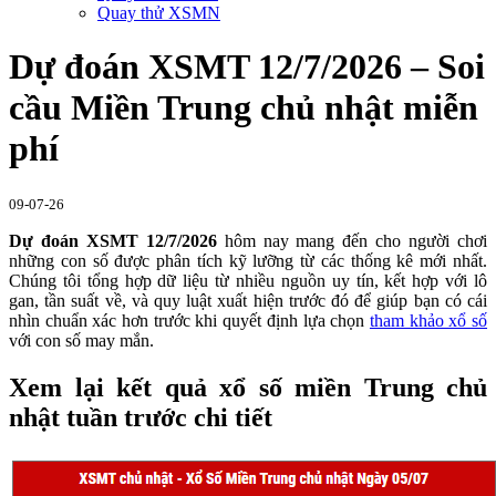
Quay thử XSMN
Dự đoán XSMT 12/7/2026 – Soi
cầu Miền Trung chủ nhật miễn
phí
09-07-26
Dự đoán XSMT 12/7/2026
hôm nay mang đến cho người chơi
những con số được phân tích kỹ lưỡng từ các thống kê mới nhất.
Chúng tôi tổng hợp dữ liệu từ nhiều nguồn uy tín, kết hợp với lô
gan, tần suất về, và quy luật xuất hiện trước đó để giúp bạn có cái
nhìn chuẩn xác hơn trước khi quyết định lựa chọn
tham khảo xổ số
với con số may mắn.
Xem lại kết quả xổ số miền Trung chủ
nhật tuần trước chi tiết