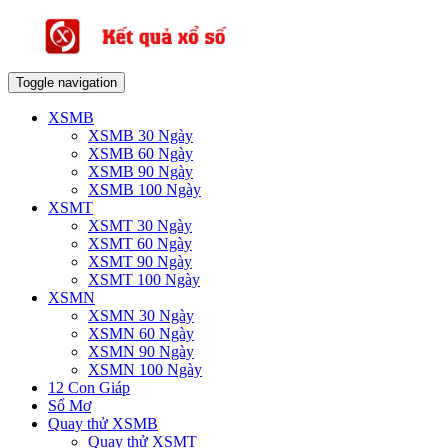
Toggle navigation
XSMB
XSMB 30 Ngày
XSMB 60 Ngày
XSMB 90 Ngày
XSMB 100 Ngày
XSMT
XSMT 30 Ngày
XSMT 60 Ngày
XSMT 90 Ngày
XSMT 100 Ngày
XSMN
XSMN 30 Ngày
XSMN 60 Ngày
XSMN 90 Ngày
XSMN 100 Ngày
12 Con Giáp
Sổ Mơ
Quay thử XSMB
Quay thử XSMT