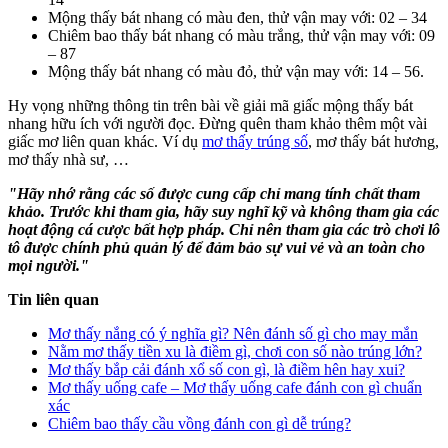
Mộng thấy bát nhang có màu đen, thử vận may với: 02 – 34
Chiêm bao thấy bát nhang có màu trắng, thử vận may với: 09
– 87
Mộng thấy bát nhang có màu đỏ, thử vận may với: 14 – 56.
Hy vọng những thông tin trên bài về giải mã giấc mộng thấy bát
nhang hữu ích với người đọc. Đừng quên tham khảo thêm một vài
giấc mơ liên quan khác. Ví dụ
mơ thấy trúng số
, mơ thấy bát hương,
mơ thấy nhà sư, …
"Hãy nhớ rằng các số được cung cấp chỉ mang tính chất tham
khảo. Trước khi tham gia, hãy suy nghĩ kỹ và không tham gia các
hoạt động cá cược bất hợp pháp. Chỉ nên tham gia các trò chơi lô
tô được chính phủ quản lý để đảm bảo sự vui vẻ và an toàn cho
mọi người."
Tin liên quan
Mơ thấy nắng có ý nghĩa gì? Nên đánh số gì cho may mắn
Nằm mơ thấy tiền xu là điềm gì, chơi con số nào trúng lớn?
Mơ thấy bắp cải đánh xổ số con gì, là điềm hên hay xui?
Mơ thấy uống cafe – Mơ thấy uống cafe đánh con gì chuẩn
xác
Chiêm bao thấy cầu vồng đánh con gì dễ trúng?