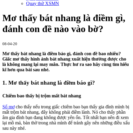
Quay thử XSMN
Mơ thấy bát nhang là điềm gì,
đánh con đề nào vào bờ?
08-04-20
Mơ thấy bát nhang là điềm báo gì, đánh con đề bao nhiêu?
Giấc mơ thấy hình ảnh bát nhang xuất hiện thường được cho
là không mang lại may mắn. Thực hư ra sao hãy cùng tìm hiểu
kĩ hơn qua bài sau nhé.
1. Mơ thấy bát nhang là điềm báo gì?
Chiêm bao thấy bị trộm mất bát nhang
Sổ mơ
cho thấy nếu trong giấc chiêm bao bạn thấy gia đình mình bị
mất trộm bát nhang, đây không phải điềm lành. Nó cho
thấy phần
âm gia đình bạn đang không được yên ổn. Tốt nhất bạn nên đi xem
lại mồ mả, bàn thờ trong nhà mình để tránh gây nên những điều xấu
sau này nhé.