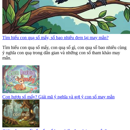
Tìm hiểu con quạ số mấy, số bao nhiêu đem lại may mắn?
Tìm hiểu con quạ số mấy, con quạ số gì, con quạ số bao nhiêu cùng
ý nghĩa con quạ trong dân gian và những con số tham khảo may
mắn.
Con hươu số mấy? Giải mã ý nghĩa và gợi ý con số may mắn