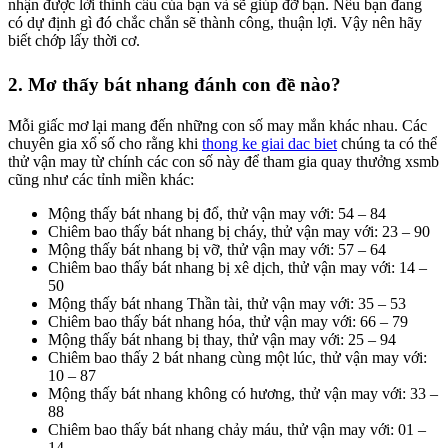
nhận được lời thỉnh cầu của bạn và sẽ giúp đỡ bạn. Nếu bạn đang
có dự định gì đó chắc chắn sẽ thành công, thuận lợi. Vậy nên hãy
biết chớp lấy thời cơ.
2. Mơ thấy bát nhang đánh con đề nào?
Mỗi giấc mơ lại mang đến những con số may mắn khác nhau. Các
chuyên gia xổ số cho rằng khi
thong ke giai dac biet
chúng ta có thể
thử vận may từ chính các con số này để tham gia quay thưởng xsmb
cũng như các tỉnh miền khác:
Mộng thấy bát nhang bị đổ, thử vận may với: 54 – 84
Chiêm bao thấy bát nhang bị cháy, thử vận may với: 23 – 90
Mộng thấy bát nhang bị vỡ, thử vận may với: 57 – 64
Chiêm bao thấy bát nhang bị xê dịch, thử vận may với: 14 –
50
Mộng thấy bát nhang Thần tài, thử vận may với: 35 – 53
Chiêm bao thấy bát nhang hóa, thử vận may với: 66 – 79
Mộng thấy bát nhang bị thay, thử vận may với: 25 – 94
Chiêm bao thấy 2 bát nhang cùng một lúc, thử vận may với:
10 – 87
Mộng thấy bát nhang không có hương, thử vận may với: 33 –
88
Chiêm bao thấy bát nhang chảy máu, thử vận may với: 01 –
14