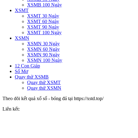
XSMB 100 Ngày
XSMT
XSMT 30 Ngày
XSMT 60 Ngày
XSMT 90 Ngày
XSMT 100 Ngày
XSMN
XSMN 30 Ngày
XSMN 60 Ngày
XSMN 90 Ngày
XSMN 100 Ngày
12 Con Giáp
Sổ Mơ
Quay thử XSMB
Quay thử XSMT
Quay thử XSMN
Theo dõi kết quả xổ số - bóng đá tại https://xstd.top/
Liên kết: