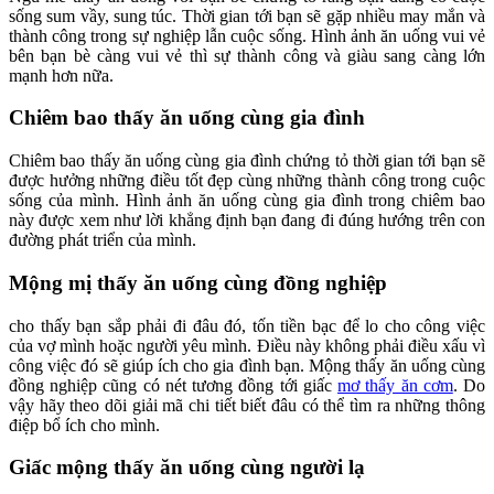
sống sum vầy, sung túc. Thời gian tới bạn sẽ gặp nhiều may mắn và
thành công trong sự nghiệp lẫn cuộc sống. Hình ảnh ăn uống vui vẻ
bên bạn bè càng vui vẻ thì sự thành công và giàu sang càng lớn
mạnh hơn nữa.
Chiêm bao thấy ăn uống cùng gia đình
Chiêm bao thấy ăn uống cùng gia đình chứng tỏ thời gian tới bạn sẽ
được hưởng những điều tốt đẹp cùng những thành công trong cuộc
sống của mình. Hình ảnh ăn uống cùng gia đình trong chiêm bao
này được xem như lời khẳng định bạn đang đi đúng hướng trên con
đường phát triển của mình.
Mộng mị thấy ăn uống cùng đồng nghiệp
cho thấy bạn sắp phải đi đâu đó, tốn tiền bạc để lo cho công việc
của vợ mình hoặc người yêu mình. Điều này không phải điều xấu vì
công việc đó sẽ giúp ích cho gia đình bạn. Mộng thấy ăn uống cùng
đồng nghiệp cũng có nét tương đồng tới giấc
mơ thấy ăn cơm
. Do
vậy hãy theo dõi giải mã chi tiết biết đâu có thể tìm ra những thông
điệp bổ ích cho mình.
Giấc mộng thấy ăn uống cùng người lạ