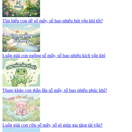
Tìm hiểu con dê số mấy, số bao nhiêu hút vận khí tốt?
Luận giải con ngỗng số mấy, số bao nhiêu kích vận khí
Tham khảo con thằn lằn số mấy, số bao nhiêu phúc khí?
Luận giải con cừu số mấy, số gì giúp gia tăng tài vận?