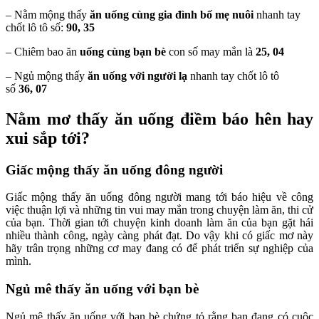
– Nằm mộng thấy
ăn uống cùng gia đình bố mẹ nuôi
nhanh tay
chốt lô tô số:
90, 35
– Chiêm bao ăn
uống cùng bạn bè
con số may mắn là
25, 04
– Ngủ mộng thấy
ăn uống với người lạ
nhanh tay chốt lô tô
số
36, 07
Nằm mơ thấy ăn uống điềm báo hên hay
xui sắp tới?
Giấc mộng thấy ăn uống đông người
Giấc mộng thấy ăn uống đông người mang tới báo hiệu về công
việc thuận lợi và những tin vui may mắn trong chuyện làm ăn, thi cử
của bạn. Thời gian tới chuyện kinh doanh làm ăn của bạn gặt hái
nhiều thành công, ngày càng phát đạt. Do vậy khi có giấc mơ này
hãy trân trọng những cơ may đang có để phát triển sự nghiệp của
mình.
Ngủ mê thấy ăn uống với bạn bè
Ngủ mê thấy ăn uống với bạn bè chứng tỏ rằng bạn đang có cuộc