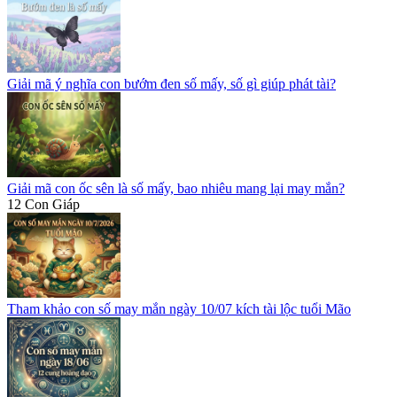
Giải mã ý nghĩa con bướm đen số mấy, số gì giúp phát tài?
Giải mã con ốc sên là số mấy, bao nhiêu mang lại may mắn?
12 Con Giáp
Tham khảo con số may mắn ngày 10/07 kích tài lộc tuổi Mão