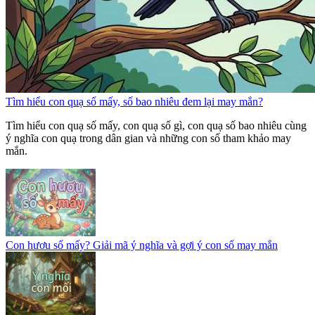
Tìm hiểu con quạ số mấy, số bao nhiêu đem lại may mắn?
Tìm hiểu con quạ số mấy, con quạ số gì, con quạ số bao nhiêu cùng
ý nghĩa con quạ trong dân gian và những con số tham khảo may
mắn.
Con hươu số mấy? Giải mã ý nghĩa và gợi ý con số may mắn