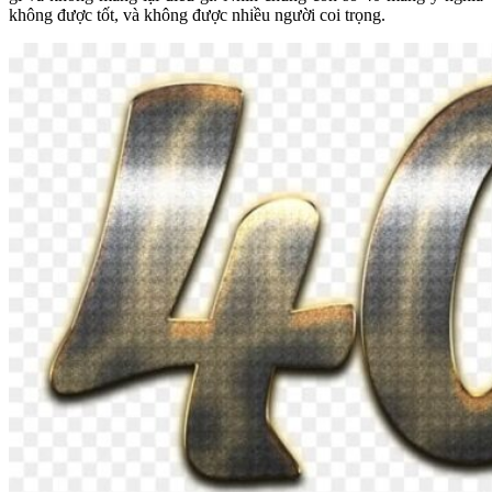
không được tốt, và không được nhiều người coi trọng.