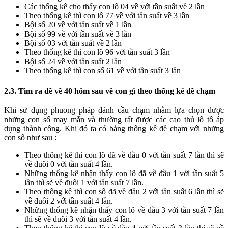
Các thống kê cho thấy con lô 04 về với tần suất về 2 lần
Theo thống kê thì con lô 77 về với tần suất về 3 lần
Bội số 20 về với tần suất về 1 lần
Bội số 99 về với tần suất về 3 lần
Bội số 03 với tần suất về 2 lần
Theo thống kê thì con lô 96 với tần suất 3 lần
Bội số 24 về với tần suất 2 lần
Theo thống kê thì con số 61 về với tần suất 3 lần
2.3. Tìm ra đề về 40 hôm sau về con gì theo thống kê đề chạm
Khi sử dụng phuong pháp đánh cầu chạm nhằm lựa chọn được
những con số may mắn và thường rất được các cao thủ lô tô áp
dụng thành công. Khi đó ta có bảng thống kê đề chạm với những
con số như sau :
Theo thông kê thì con lô đã về đầu 0 với tần suất 7 lần thì sẽ
về đuôi 0 với tần suất 4 lần.
Những thống kê nhận thấy con lô đã về đầu 1 với tần suất 5
lần thì sẽ về đuôi 1 với tần suất 7 lần.
Theo thông kê thì con số đã về đầu 2 với tần suất 6 lần thì sẽ
về đuôi 2 với tần suất 4 lần.
Những thống kê nhận thấy con lô về đầu 3 với tần suất 7 lần
thì sẽ về đuôi 3 với tần suất 4 lần.