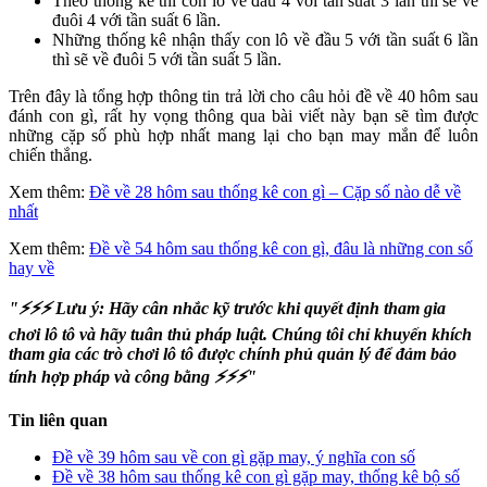
Theo thông kê thì con lô về đầu 4 với tần suất 3 lần thì sẽ về
đuôi 4 với tần suất 6 lần.
Những thống kê nhận thấy con lô về đầu 5 với tần suất 6 lần
thì sẽ về đuôi 5 với tần suất 5 lần.
Trên đây là tổng hợp thông tin trả lời cho câu hỏi đề về 40 hôm sau
đánh con gì, rất hy vọng thông qua bài viết này bạn sẽ tìm được
những cặp số phù hợp nhất mang lại cho bạn may mắn để luôn
chiến thắng.
Xem thêm:
Đề về 28 hôm sau thống kê con gì – Cặp số nào dễ về
nhất
Xem thêm:
Đề về 54 hôm sau thống kê con gì, đâu là những con số
hay về
"⚡⚡⚡ Lưu ý: Hãy cân nhắc kỹ trước khi quyết định tham gia
chơi lô tô và hãy tuân thủ pháp luật. Chúng tôi chỉ khuyến khích
tham gia các trò chơi lô tô được chính phủ quản lý để đảm bảo
tính hợp pháp và công bằng ⚡⚡⚡"
Tin liên quan
Đề về 39 hôm sau về con gì gặp may, ý nghĩa con số
Đề về 38 hôm sau thống kê con gì gặp may, thống kê bộ số