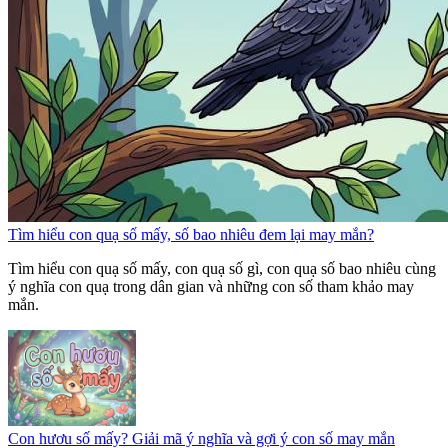
Tìm hiểu con quạ số mấy, số bao nhiêu đem lại may mắn?
Tìm hiểu con quạ số mấy, con quạ số gì, con quạ số bao nhiêu cùng
ý nghĩa con quạ trong dân gian và những con số tham khảo may
mắn.
Con hươu số mấy? Giải mã ý nghĩa và gợi ý con số may mắn