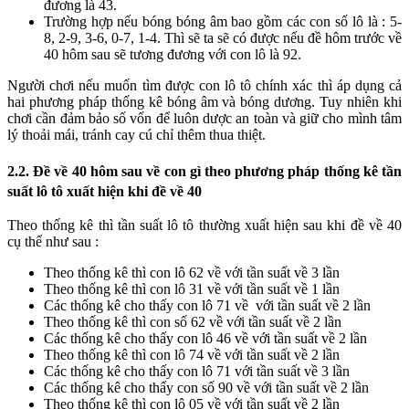
đương là 43.
Trường hợp nếu bóng bóng âm bao gồm các con số lô là : 5-
8, 2-9, 3-6, 0-7, 1-4. Thì sẽ ta sẽ có được nếu đề hôm trước về
40 hôm sau sẽ tương đương với con lô là 92.
Người chơi nếu muốn tìm được con lô tô chính xác thì áp dụng cả
hai phương pháp thống kê bóng âm và bóng dương. Tuy nhiên khi
chơi cần đảm bảo số vốn để luôn dược an toàn và giữ cho mình tâm
lý thoải mái, tránh cay cú chỉ thêm thua thiệt.
2.2. Đề về 40 hôm sau về con gì theo phương pháp thống kê tần
suất lô tô xuất hiện khi đề về 40
Theo thống kê thì tần suất lô tô thường xuất hiện sau khi đề về 40
cụ thể như sau :
Theo thống kê thì con lô 62 về với tần suất về 3 lần
Theo thống kê thì con lô 31 về với tần suất về 1 lần
Các thống kê cho thấy con lô 71 về với tần suất về 2 lần
Theo thống kê thì con số 62 về với tần suất về 2 lần
Các thống kê cho thấy con lô 46 về với tần suất về 2 lần
Theo thống kê thì con lô 74 về với tần suất về 2 lần
Các thống kê cho thấy con lô 71 với tần suất về 3 lần
Các thống kê cho thấy con số 90 về với tần suất về 2 lần
Theo thống kê thì con lô 05 về với tần suất về 2 lần