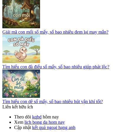
Giải mã con mối số mấy, số bao nhiêu đem lại may mắn?
Tìm hiểu con đà điểu số mấy, số bao nhiêu giúp phát lộc?
Tìm hiểu con dê số mấy, số bao nhiêu hút vận khí tốt?
Liên kết hữu ích
Theo dõi
kqbd
hôm nay
Xem
lich bong da hom nay
Cập nhật
kết quả ngoại hạng anh