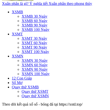
Xuân phân là gì? Ý nghĩa tiết Xuân phân theo phong thủy
XSMB
XSMB 30 Ngày
XSMB 60 Ngày
XSMB 90 Ngày
XSMB 100 Ngày
XSMT
XSMT 30 Ngày
XSMT 60 Ngày
XSMT 90 Ngày
XSMT 100 Ngày
XSMN
XSMN 30 Ngày
XSMN 60 Ngày
XSMN 90 Ngày
XSMN 100 Ngày
12 Con Giáp
Sổ Mơ
Quay thử XSMB
Quay thử XSMT
Quay thử XSMN
Theo dõi kết quả xổ số - bóng đá tại https://xstd.top/