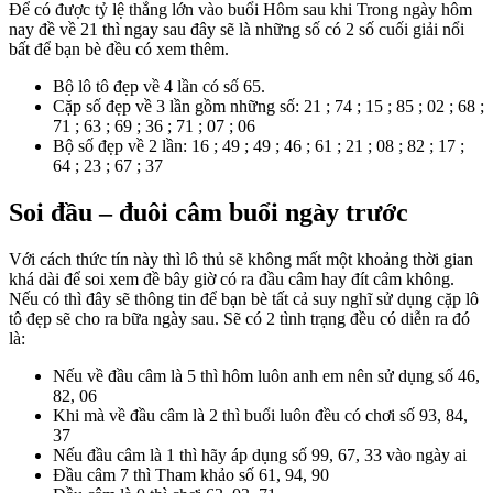
Để có được tỷ lệ thắng lớn vào buổi Hôm sau khi Trong ngày hôm
nay đề về 21 thì ngay sau đây sẽ là những số có 2 số cuối giải nổi
bất để bạn bè đều có xem thêm.
Bộ lô tô đẹp về 4 lần có số 65.
Cặp số đẹp về 3 lần gồm những số: 21 ; 74 ; 15 ; 85 ; 02 ; 68 ;
71 ; 63 ; 69 ; 36 ; 71 ; 07 ; 06
Bộ số đẹp về 2 lần: 16 ; 49 ; 49 ; 46 ; 61 ; 21 ; 08 ; 82 ; 17 ;
64 ; 23 ; 67 ; 37
Soi đầu – đuôi câm buổi ngày trước
Với cách thức tín này thì lô thủ sẽ không mất một khoảng thời gian
khá dài để soi xem đề bây giờ có ra đầu câm hay đít câm không.
Nếu có thì đây sẽ thông tin để bạn bè tất cả suy nghĩ sử dụng cặp lô
tô đẹp sẽ cho ra bữa ngày sau. Sẽ có 2 tình trạng đều có diễn ra đó
là:
Nếu về đầu câm là 5 thì hôm luôn anh em nên sử dụng số 46,
82, 06
Khi mà về đầu câm là 2 thì buổi luôn đều có chơi số 93, 84,
37
Nếu đầu câm là 1 thì hãy áp dụng số 99, 67, 33 vào ngày ai
Đầu câm 7 thì Tham khảo số 61, 94, 90