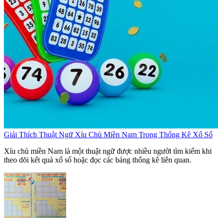
Giải Thích Thuật Ngữ Xỉu Chủ Miền Nam Trong Thống Kê Xổ Số
Xỉu chủ miền Nam là một thuật ngữ được nhiều người tìm kiếm khi
theo dõi kết quả xổ số hoặc đọc các bảng thống kê liên quan.