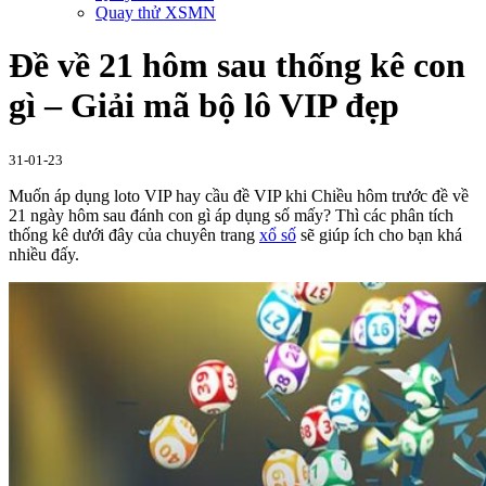
Quay thử XSMN
Đề về 21 hôm sau thống kê con
gì – Giải mã bộ lô VIP đẹp
31-01-23
Muốn áp dụng loto VIP hay cầu đề VIP khi Chiều hôm trước đề về
21 ngày hôm sau đánh con gì áp dụng số mấy? Thì các phân tích
thống kê dưới đây của chuyên trang
xổ số
sẽ giúp ích cho bạn khá
nhiều đấy.