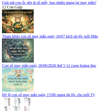
Giải mã con ốc sên là số mấy, bao nhiêu mang lại may mắn?
12 Con Giáp
Tham khảo con số may mắn ngày 10/07 kích tài lộc tuổi Mão
Con số may mắn ngày 18/06/2026 thứ 5 12 cung hoàng đạo
Hé lộ con số may mắn ngày 15/06 mang tài lộc cho tuổi Tý