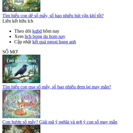
Tìm hiểu con dê số mấy, số bao nhiêu hút vận khí tốt?
Liên kết hữu ích
Theo dõi
kqbd
hôm nay
Xem
lich bong da hom nay
Cập nhật
kết quả ngoại hạng anh
SỔ MƠ
Tìm hiểu con quạ số mấy, số bao nhiêu đem lại may mắn?
Con hươu số mấy? Giải mã ý nghĩa và gợi ý con số may mắn