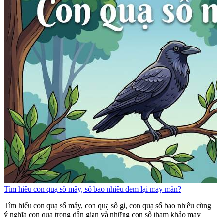
Tìm hiểu con quạ số mấy, số bao nhiêu đem lại may mắn?
Tìm hiểu con quạ số mấy, con quạ số gì, con quạ số bao nhiêu cùng
ý nghĩa con quạ trong dân gian và những con số tham khảo may