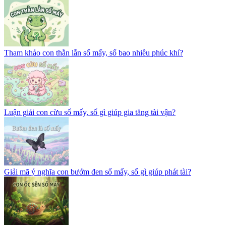
Tham khảo con thằn lằn số mấy, số bao nhiêu phúc khí?
Luận giải con cừu số mấy, số gì giúp gia tăng tài vận?
Giải mã ý nghĩa con bướm đen số mấy, số gì giúp phát tài?