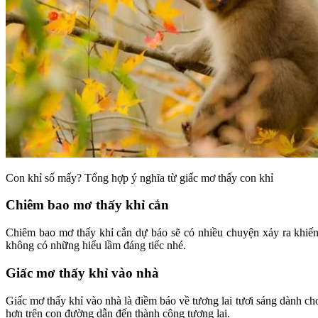
Con khỉ số mấy? Tổng hợp ý nghĩa từ giấc mơ thấy con khỉ
Chiêm bao mơ thấy khỉ cắn
Chiêm bao mơ thấy khỉ cắn dự báo sẽ có nhiều chuyện xảy ra khiến 
không có những hiểu lầm đáng tiếc nhé.
Giấc mơ thấy khỉ vào nhà
Giấc mơ thấy khỉ vào nhà là điềm báo về tương lai tươi sáng dành cho
hơn trên con đường dẫn đến thành công tương lai.