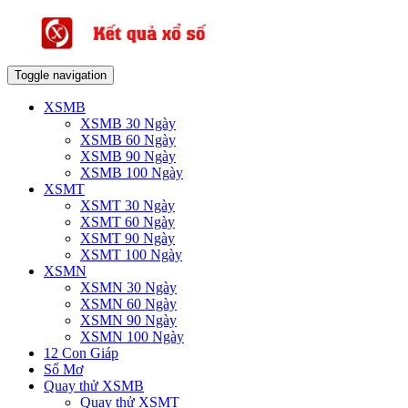
Toggle navigation
XSMB
XSMB 30 Ngày
XSMB 60 Ngày
XSMB 90 Ngày
XSMB 100 Ngày
XSMT
XSMT 30 Ngày
XSMT 60 Ngày
XSMT 90 Ngày
XSMT 100 Ngày
XSMN
XSMN 30 Ngày
XSMN 60 Ngày
XSMN 90 Ngày
XSMN 100 Ngày
12 Con Giáp
Sổ Mơ
Quay thử XSMB
Quay thử XSMT