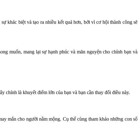
ự khác biệt và tạo ra nhiều kết quả hơn, bởi vì cơ hội thành công sẽ
mong muốn, mang lại sự hạnh phúc và mãn nguyện cho chính bạn và
y chính là khuyết điểm lớn của bạn và bạn cần thay đổi điều này.
ay mắn cho người nằm mộng. Cụ thể cùng tham khảo những con số