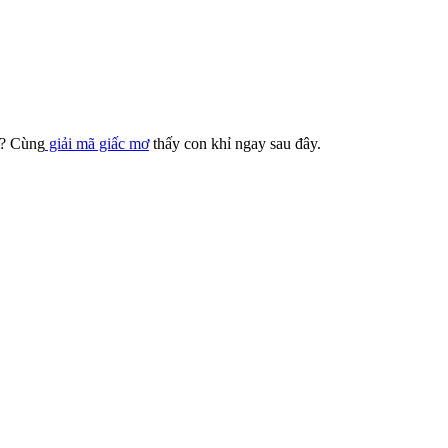
ơ? Cùng
giải mã giấc mơ
thấy con khỉ ngay sau đây.