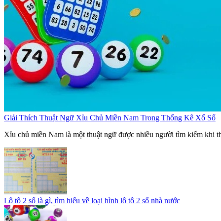
Giải Thích Thuật Ngữ Xỉu Chủ Miền Nam Trong Thống Kê Xổ Số
Xỉu chủ miền Nam là một thuật ngữ được nhiều người tìm kiếm khi th
Lô tô 2 số là gì, tìm hiểu về loại hình lô tô 2 số nhà nước