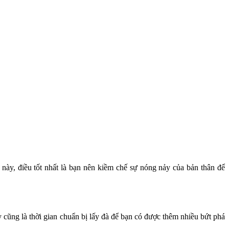
này, điều tốt nhất là bạn nên kiềm chế sự nóng nảy của bản thân để
y cũng là thời gian chuẩn bị lấy đà để bạn có được thêm nhiều bứt phá