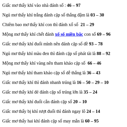
Giấc mơ thấy khỉ vào nhà đánh số :
46 – 97
Ngủ mơ thấy khỉ trắng đánh cặp số thắng đậm là
03 – 30
Chiêm bao mơ thấy khỉ con thì đánh xổ số
21 – 29
Mộng mơ thấy khỉ chết đánh
xổ số miền bắc
con số
69 – 96
Giấc mơ thấy khỉ đuổi mình nên đánh cặp số đề
93 – 78
Ngủ mơ thấy khỉ màu đen thì đánh cặp số phát tài là
88 – 92
Mộng mơ thấy khỉ vàng nên tham khảo cặp số
66 – 46
Ngủ mơ thấy khỉ tham khảo cặp số dễ thắng là
36 – 43
Giấc mơ thấy khỉ thì đánh nhanh trúng là
16 – 50 – 29 – 10
Giấc mơ thấy khỉ đẻ đánh cặp số trúng lớn là
35 – 24
Giấc mơ thấy khỉ đuổi cắn đánh cặp số
20 – 10
Giấc mơ thấy bị khỉ rượt đuổi thì đánh ngay lô
24 – 14
Giấc mơ thấy hai khỉ đánh cặp số may mắn là
60 – 95