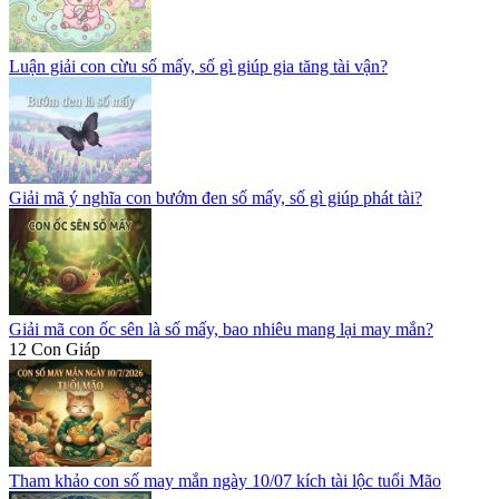
Luận giải con cừu số mấy, số gì giúp gia tăng tài vận?
Giải mã ý nghĩa con bướm đen số mấy, số gì giúp phát tài?
Giải mã con ốc sên là số mấy, bao nhiêu mang lại may mắn?
12 Con Giáp
Tham khảo con số may mắn ngày 10/07 kích tài lộc tuổi Mão