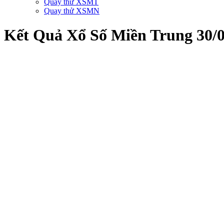
Quay thử XSMT
Quay thử XSMN
Kết Quả Xổ Số Miền Trung 30/0