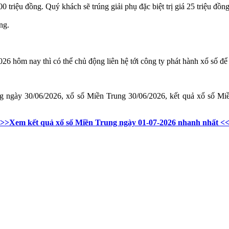
 500 triệu đồng. Quý khách sẽ trúng giải phụ đặc biệt trị giá 25 triệu đồ
ồng.
 hôm nay thì có thể chủ động liên hệ tới công ty phát hành xổ số để 
g ngày 30/06/2026, xổ số Miền Trung 30/06/2026, kết quả xổ số Mi
>>Xem kết quả xổ số Miền Trung ngày 01-07-2026 nhanh nhất <