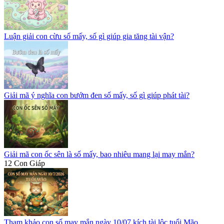
Luận giải con cừu số mấy, số gì giúp gia tăng tài vận?
Giải mã ý nghĩa con bướm đen số mấy, số gì giúp phát tài?
Giải mã con ốc sên là số mấy, bao nhiêu mang lại may mắn?
12 Con Giáp
Tham khảo con số may mắn ngày 10/07 kích tài lộc tuổi Mão