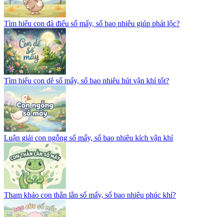
Tìm hiểu con đà điểu số mấy, số bao nhiêu giúp phát lộc?
Tìm hiểu con dê số mấy, số bao nhiêu hút vận khí tốt?
Luận giải con ngỗng số mấy, số bao nhiêu kích vận khí
Tham khảo con thằn lằn số mấy, số bao nhiêu phúc khí?