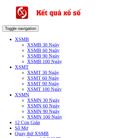
Toggle navigation
XSMB
XSMB 30 Ngày
XSMB 60 Ngày
XSMB 90 Ngày
XSMB 100 Ngày
XSMT
XSMT 30 Ngày
XSMT 60 Ngày
XSMT 90 Ngày
XSMT 100 Ngày
XSMN
XSMN 30 Ngày
XSMN 60 Ngày
XSMN 90 Ngày
XSMN 100 Ngày
12 Con Giáp
Sổ Mơ
Quay thử XSMB