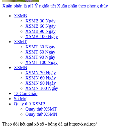
Xuân phân là gì? Ý nghĩa tiết Xuân phân theo phong thủy
XSMB
XSMB 30 Ngày
XSMB 60 Ngày
XSMB 90 Ngày
XSMB 100 Ngày
XSMT
XSMT 30 Ngày
XSMT 60 Ngày
XSMT 90 Ngày
XSMT 100 Ngày
XSMN
XSMN 30 Ngày
XSMN 60 Ngày
XSMN 90 Ngày
XSMN 100 Ngày
12 Con Giáp
Sổ Mơ
Quay thử XSMB
Quay thử XSMT
Quay thử XSMN
Theo dõi kết quả xổ số - bóng đá tại https://xstd.top/