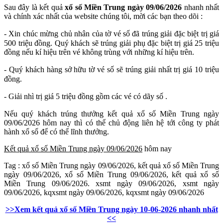
Sau đây là kết quả
xổ số Miền Trung ngày 09/06/2026
nhanh nhất
và chính xác nhất của website chúng tôi, mời các bạn theo dõi :
- Xin chúc mừng chủ nhân của tờ vé số
đã trúng giải đặc biệt trị giá
500 triệu đồng. Quý khách sẽ trúng giải phụ đặc biệt trị giá 25 triệu
đồng nếu kí hiệu trên vé không trùng với những kí hiệu trên.
- Quý khách hàng sở hữu tờ vé số
sẽ trúng giải nhất trị giá 10 triệu
đồng.
- Giải nhì trị giá 5 triệu đồng gồm các vé có dãy số
.
Nếu quý khách trúng thưởng kết quả xổ số Miền Trung ngày
09/06/2026 hôm nay thì có thể chủ động liên hệ tới công ty phát
hành xổ số để có thể lĩnh thưởng.
Kết quả xổ số Miền Trung ngày 09/06/2026
hôm nay
Tag : xổ số Miền Trung ngày 09/06/2026, kết quả xổ số Miền Trung
ngày 09/06/2026, xổ số Miền Trung 09/06/2026, kết quả xổ số
Miền Trung 09/06/2026. xsmt ngày 09/06/2026, xsmt ngày
09/06/2026, kqxsmt ngày 09/06/2026, kqxsmt ngày 09/06/2026
>>Xem kết quả xổ số Miền Trung ngày 10-06-2026 nhanh nhất
<<