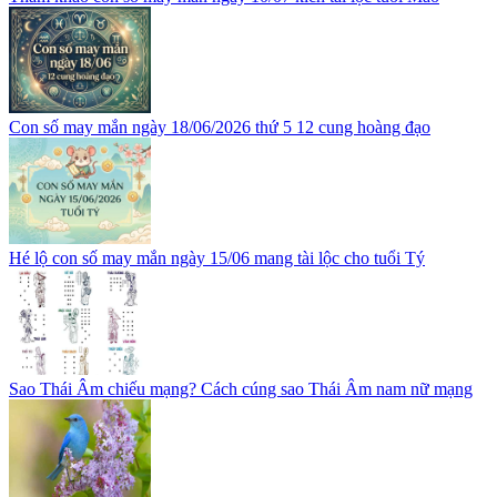
Con số may mắn ngày 18/06/2026 thứ 5 12 cung hoàng đạo
Hé lộ con số may mắn ngày 15/06 mang tài lộc cho tuổi Tý
Sao Thái Âm chiếu mạng? Cách cúng sao Thái Âm nam nữ mạng