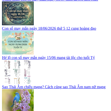
Con số may mắn ngày 18/06/2026 thứ 5 12 cung hoàng đạo
Hé lộ con số may mắn ngày 15/06 mang tài lộc cho tuổi Tý
Sao Thái Âm chiếu mạng? Cách cúng sao Thái Âm nam nữ mạng