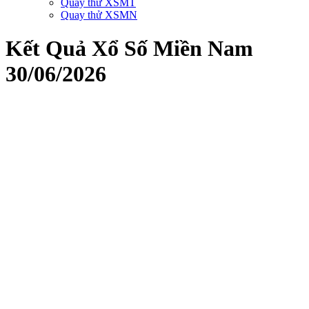
Quay thử XSMT
Quay thử XSMN
Kết Quả Xổ Số Miền Nam
30/06/2026