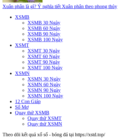
Xuân phân là gì? Ý nghĩa tiết Xuân phân theo phong thủy
XSMB
XSMB 30 Ngày
XSMB 60 Ngày
XSMB 90 Ngày
XSMB 100 Ngày
XSMT
XSMT 30 Ngày
XSMT 60 Ngày
XSMT 90 Ngày
XSMT 100 Ngày
XSMN
XSMN 30 Ngày
XSMN 60 Ngày
XSMN 90 Ngày
XSMN 100 Ngày
12 Con Giáp
Sổ Mơ
Quay thử XSMB
Quay thử XSMT
Quay thử XSMN
Theo dõi kết quả xổ số - bóng đá tại https://xstd.top/