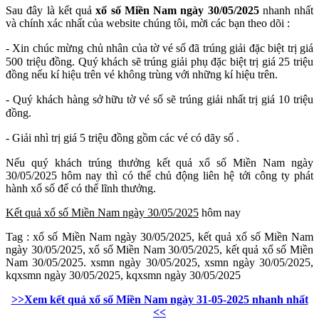
Sau đây là kết quả
xổ số Miền Nam ngày 30/05/2025
nhanh nhất
và chính xác nhất của website chúng tôi, mời các bạn theo dõi :
- Xin chúc mừng chủ nhân của tờ vé số
đã trúng giải đặc biệt trị giá
500 triệu đồng. Quý khách sẽ trúng giải phụ đặc biệt trị giá 25 triệu
đồng nếu kí hiệu trên vé không trùng với những kí hiệu trên.
- Quý khách hàng sở hữu tờ vé số
sẽ trúng giải nhất trị giá 10 triệu
đồng.
- Giải nhì trị giá 5 triệu đồng gồm các vé có dãy số
.
Nếu quý khách trúng thưởng kết quả xổ số Miền Nam ngày
30/05/2025 hôm nay thì có thể chủ động liên hệ tới công ty phát
hành xổ số để có thể lĩnh thưởng.
Kết quả xổ số Miền Nam ngày 30/05/2025
hôm nay
Tag : xổ số Miền Nam ngày 30/05/2025, kết quả xổ số Miền Nam
ngày 30/05/2025, xổ số Miền Nam 30/05/2025, kết quả xổ số Miền
Nam 30/05/2025. xsmn ngày 30/05/2025, xsmn ngày 30/05/2025,
kqxsmn ngày 30/05/2025, kqxsmn ngày 30/05/2025
>>Xem kết quả xổ số Miền Nam ngày 31-05-2025 nhanh nhất
<<