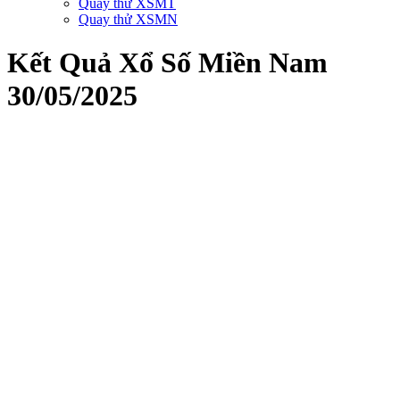
Quay thử XSMT
Quay thử XSMN
Kết Quả Xổ Số Miền Nam
30/05/2025