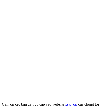
Cảm ơn các bạn đã truy cập vào website
xstd.top
của chúng tôi