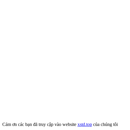
Cảm ơn các bạn đã truy cập vào website
xstd.top
của chúng tôi