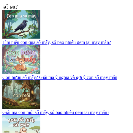
SỔ MƠ
Tìm hiểu con quạ số mấy, số bao nhiêu đem lại may mắn?
Con hươu số mấy? Giải mã ý nghĩa và gợi ý con số may mắn
Giải mã con mối số mấy, số bao nhiêu đem lại may mắn?