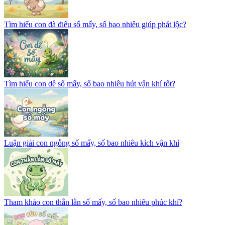
Tìm hiểu con đà điểu số mấy, số bao nhiêu giúp phát lộc?
Tìm hiểu con dê số mấy, số bao nhiêu hút vận khí tốt?
Luận giải con ngỗng số mấy, số bao nhiêu kích vận khí
Tham khảo con thằn lằn số mấy, số bao nhiêu phúc khí?