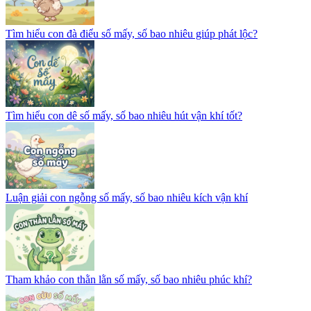
Tìm hiểu con đà điểu số mấy, số bao nhiêu giúp phát lộc?
Tìm hiểu con dê số mấy, số bao nhiêu hút vận khí tốt?
Luận giải con ngỗng số mấy, số bao nhiêu kích vận khí
Tham khảo con thằn lằn số mấy, số bao nhiêu phúc khí?