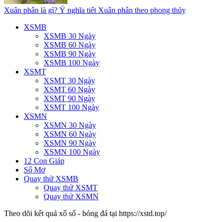
Xuân phân là gì? Ý nghĩa tiết Xuân phân theo phong thủy
XSMB
XSMB 30 Ngày
XSMB 60 Ngày
XSMB 90 Ngày
XSMB 100 Ngày
XSMT
XSMT 30 Ngày
XSMT 60 Ngày
XSMT 90 Ngày
XSMT 100 Ngày
XSMN
XSMN 30 Ngày
XSMN 60 Ngày
XSMN 90 Ngày
XSMN 100 Ngày
12 Con Giáp
Sổ Mơ
Quay thử XSMB
Quay thử XSMT
Quay thử XSMN
Theo dõi kết quả xổ số - bóng đá tại https://xstd.top/