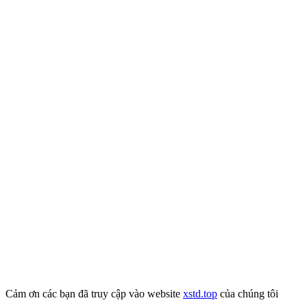
Cảm ơn các bạn đã truy cập vào website
xstd.top
của chúng tôi