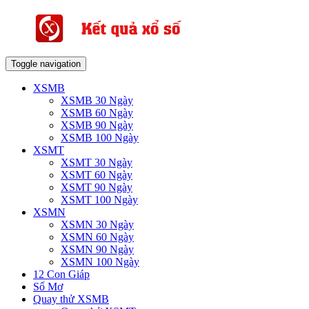
Toggle navigation
XSMB
XSMB 30 Ngày
XSMB 60 Ngày
XSMB 90 Ngày
XSMB 100 Ngày
XSMT
XSMT 30 Ngày
XSMT 60 Ngày
XSMT 90 Ngày
XSMT 100 Ngày
XSMN
XSMN 30 Ngày
XSMN 60 Ngày
XSMN 90 Ngày
XSMN 100 Ngày
12 Con Giáp
Sổ Mơ
Quay thử XSMB