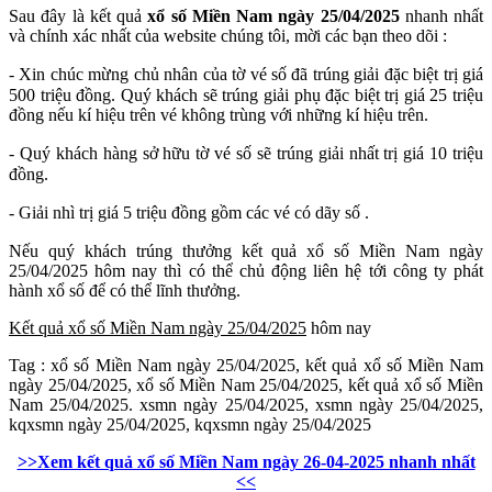
Sau đây là kết quả
xổ số Miền Nam ngày 25/04/2025
nhanh nhất
và chính xác nhất của website chúng tôi, mời các bạn theo dõi :
- Xin chúc mừng chủ nhân của tờ vé số
đã trúng giải đặc biệt trị giá
500 triệu đồng. Quý khách sẽ trúng giải phụ đặc biệt trị giá 25 triệu
đồng nếu kí hiệu trên vé không trùng với những kí hiệu trên.
- Quý khách hàng sở hữu tờ vé số
sẽ trúng giải nhất trị giá 10 triệu
đồng.
- Giải nhì trị giá 5 triệu đồng gồm các vé có dãy số
.
Nếu quý khách trúng thưởng kết quả xổ số Miền Nam ngày
25/04/2025 hôm nay thì có thể chủ động liên hệ tới công ty phát
hành xổ số để có thể lĩnh thưởng.
Kết quả xổ số Miền Nam ngày 25/04/2025
hôm nay
Tag : xổ số Miền Nam ngày 25/04/2025, kết quả xổ số Miền Nam
ngày 25/04/2025, xổ số Miền Nam 25/04/2025, kết quả xổ số Miền
Nam 25/04/2025. xsmn ngày 25/04/2025, xsmn ngày 25/04/2025,
kqxsmn ngày 25/04/2025, kqxsmn ngày 25/04/2025
>>Xem kết quả xổ số Miền Nam ngày 26-04-2025 nhanh nhất
<<