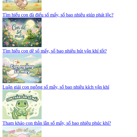
Tìm hiểu con đà điểu số mấy, số bao nhiêu giúp phát lộc?
Tìm hiểu con dê số mấy, số bao nhiêu hút vận khí tốt?
Luận giải con ngỗng số mấy, số bao nhiêu kích vận khí
Tham khảo con thằn lằn số mấy, số bao nhiêu phúc khí?