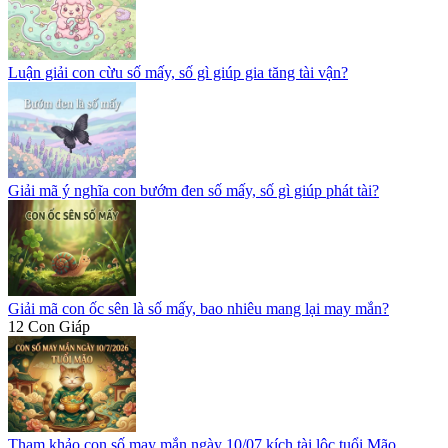
Luận giải con cừu số mấy, số gì giúp gia tăng tài vận?
Giải mã ý nghĩa con bướm đen số mấy, số gì giúp phát tài?
Giải mã con ốc sên là số mấy, bao nhiêu mang lại may mắn?
12 Con Giáp
Tham khảo con số may mắn ngày 10/07 kích tài lộc tuổi Mão