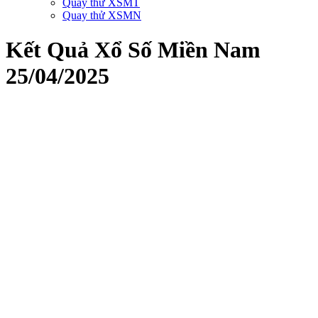
Quay thử XSMT
Quay thử XSMN
Kết Quả Xổ Số Miền Nam
25/04/2025