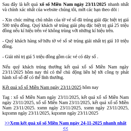
Sau đây là kết quả
xổ số Miền Nam ngày 23/11/2025
nhanh nhất
và chính xác nhất của website chúng tôi, mời các bạn theo dõi :
- Xin chúc mừng chủ nhân của tờ vé số
đã trúng giải đặc biệt trị giá
500 triệu đồng. Quý khách sẽ trúng giải phụ đặc biệt trị giá 25 triệu
đồng nếu kí hiệu trên vé không trùng với những kí hiệu trên.
- Quý khách hàng sở hữu tờ vé số
sẽ trúng giải nhất trị giá 10 triệu
đồng.
- Giải nhì trị giá 5 triệu đồng gồm các vé có dãy số
.
Nếu quý khách trúng thưởng kết quả xổ số Miền Nam ngày
23/11/2025 hôm nay thì có thể chủ động liên hệ tới công ty phát
hành xổ số để có thể lĩnh thưởng.
Kết quả xổ số Miền Nam ngày 23/11/2025
hôm nay
Tag : xổ số Miền Nam ngày 23/11/2025, kết quả xổ số Miền Nam
ngày 23/11/2025, xổ số Miền Nam 23/11/2025, kết quả xổ số Miền
Nam 23/11/2025. xsmn ngày 23/11/2025, xsmn ngày 23/11/2025,
kqxsmn ngày 23/11/2025, kqxsmn ngày 23/11/2025
>>Xem kết quả xổ số Miền Nam ngày 24-11-2025 nhanh nhất
<<