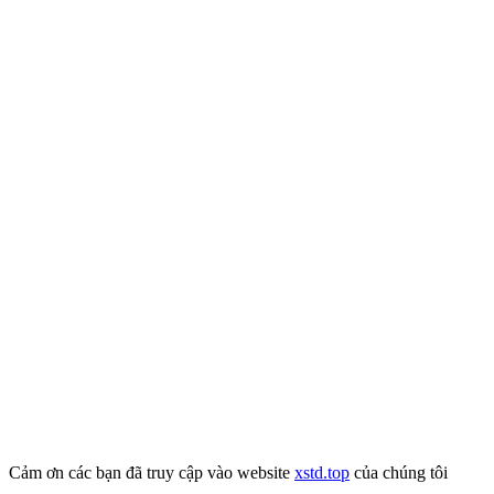
Cảm ơn các bạn đã truy cập vào website
xstd.top
của chúng tôi