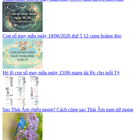
Con số may mắn ngày 18/06/2026 thứ 5 12 cung hoàng đạo
Hé lộ con số may mắn ngày 15/06 mang tài lộc cho tuổi Tý
Sao Thái Âm chiếu mạng? Cách cúng sao Thái Âm nam nữ mạng