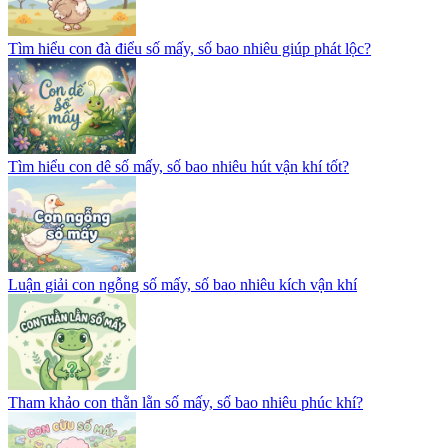
Tìm hiểu con đà điểu số mấy, số bao nhiêu giúp phát lộc?
Tìm hiểu con dê số mấy, số bao nhiêu hút vận khí tốt?
Luận giải con ngỗng số mấy, số bao nhiêu kích vận khí
Tham khảo con thằn lằn số mấy, số bao nhiêu phúc khí?