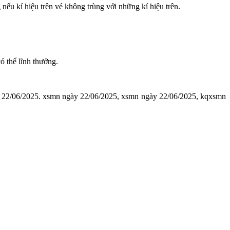
ng nếu kí hiệu trên vé không trùng với những kí hiệu trên.
ó thể lĩnh thưởng.
 22/06/2025. xsmn ngày 22/06/2025, xsmn ngày 22/06/2025, kqxsmn