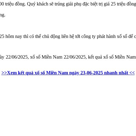
 500 triệu đồng. Quý khách sẽ trúng giải phụ đặc biệt trị giá 25 triệu đồ
ồng.
hôm nay thì có thể chủ động liên hệ tới công ty phát hành xổ số để c
gày 22/06/2025, xổ số Miền Nam 22/06/2025, kết quả xổ số Miền Nam
>>Xem kết quả xổ số Miền Nam ngày 23-06-2025 nhanh nhất <<