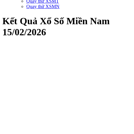
Quay thử XSMT
Quay thử XSMN
Kết Quả Xổ Số Miền Nam
15/02/2026