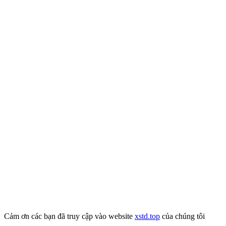
Cảm ơn các bạn đã truy cập vào website
xstd.top
của chúng tôi