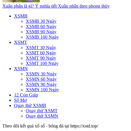
Xuân phân là gì? Ý nghĩa tiết Xuân phân theo phong thủy
XSMB
XSMB 30 Ngày
XSMB 60 Ngày
XSMB 90 Ngày
XSMB 100 Ngày
XSMT
XSMT 30 Ngày
XSMT 60 Ngày
XSMT 90 Ngày
XSMT 100 Ngày
XSMN
XSMN 30 Ngày
XSMN 60 Ngày
XSMN 90 Ngày
XSMN 100 Ngày
12 Con Giáp
Sổ Mơ
Quay thử XSMB
Quay thử XSMT
Quay thử XSMN
Theo dõi kết quả xổ số - bóng đá tại https://xstd.top/