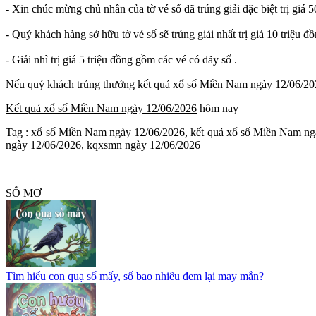
- Xin chúc mừng chủ nhân của tờ vé số
đã trúng giải đặc biệt trị giá
- Quý khách hàng sở hữu tờ vé số
sẽ trúng giải nhất trị giá 10 triệu đ
- Giải nhì trị giá 5 triệu đồng gồm các vé có dãy số
.
Nếu quý khách trúng thưởng kết quả xổ số Miền Nam ngày 12/06/2026 
Kết quả xổ số Miền Nam ngày 12/06/2026
hôm nay
Tag : xổ số Miền Nam ngày 12/06/2026, kết quả xổ số Miền Nam n
ngày 12/06/2026, kqxsmn ngày 12/06/2026
SỔ MƠ
Tìm hiểu con quạ số mấy, số bao nhiêu đem lại may mắn?