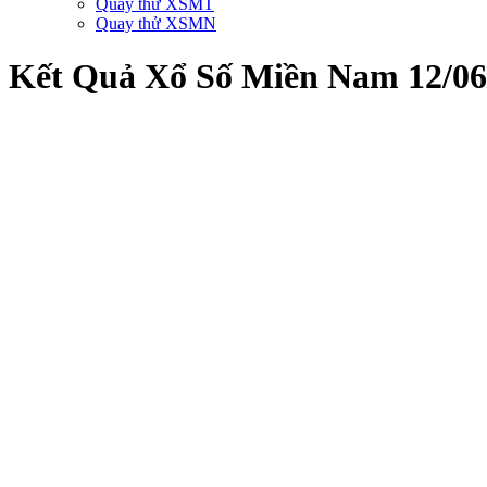
Quay thử XSMT
Quay thử XSMN
Kết Quả Xổ Số Miền Nam 12/06