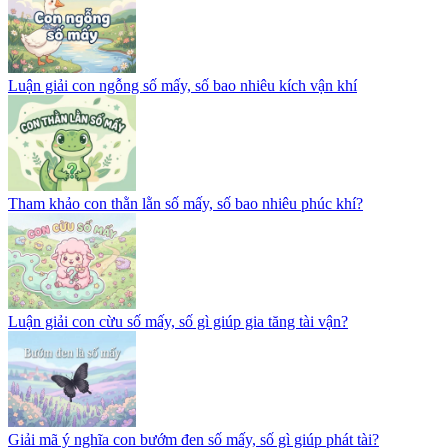
Luận giải con ngỗng số mấy, số bao nhiêu kích vận khí
Tham khảo con thằn lằn số mấy, số bao nhiêu phúc khí?
Luận giải con cừu số mấy, số gì giúp gia tăng tài vận?
Giải mã ý nghĩa con bướm đen số mấy, số gì giúp phát tài?