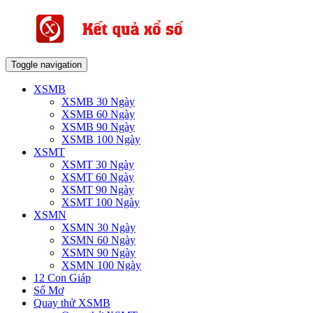
Toggle navigation
XSMB
XSMB 30 Ngày
XSMB 60 Ngày
XSMB 90 Ngày
XSMB 100 Ngày
XSMT
XSMT 30 Ngày
XSMT 60 Ngày
XSMT 90 Ngày
XSMT 100 Ngày
XSMN
XSMN 30 Ngày
XSMN 60 Ngày
XSMN 90 Ngày
XSMN 100 Ngày
12 Con Giáp
Sổ Mơ
Quay thử XSMB