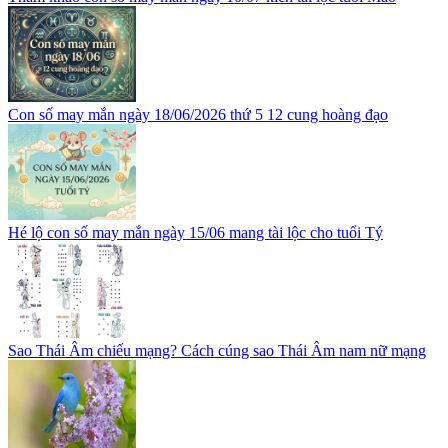
Con số may mắn ngày 18/06/2026 thứ 5 12 cung hoàng đạo
Hé lộ con số may mắn ngày 15/06 mang tài lộc cho tuổi Tý
Sao Thái Âm chiếu mạng? Cách cúng sao Thái Âm nam nữ mạng