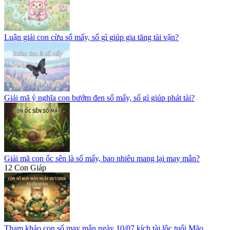
Luận giải con cừu số mấy, số gì giúp gia tăng tài vận?
Giải mã ý nghĩa con bướm đen số mấy, số gì giúp phát tài?
Giải mã con ốc sên là số mấy, bao nhiêu mang lại may mắn?
12 Con Giáp
Tham khảo con số may mắn ngày 10/07 kích tài lộc tuổi Mão