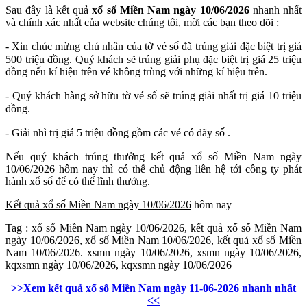
Sau đây là kết quả
xổ số Miền Nam ngày 10/06/2026
nhanh nhất
và chính xác nhất của website chúng tôi, mời các bạn theo dõi :
- Xin chúc mừng chủ nhân của tờ vé số
đã trúng giải đặc biệt trị giá
500 triệu đồng. Quý khách sẽ trúng giải phụ đặc biệt trị giá 25 triệu
đồng nếu kí hiệu trên vé không trùng với những kí hiệu trên.
- Quý khách hàng sở hữu tờ vé số
sẽ trúng giải nhất trị giá 10 triệu
đồng.
- Giải nhì trị giá 5 triệu đồng gồm các vé có dãy số
.
Nếu quý khách trúng thưởng kết quả xổ số Miền Nam ngày
10/06/2026 hôm nay thì có thể chủ động liên hệ tới công ty phát
hành xổ số để có thể lĩnh thưởng.
Kết quả xổ số Miền Nam ngày 10/06/2026
hôm nay
Tag : xổ số Miền Nam ngày 10/06/2026, kết quả xổ số Miền Nam
ngày 10/06/2026, xổ số Miền Nam 10/06/2026, kết quả xổ số Miền
Nam 10/06/2026. xsmn ngày 10/06/2026, xsmn ngày 10/06/2026,
kqxsmn ngày 10/06/2026, kqxsmn ngày 10/06/2026
>>Xem kết quả xổ số Miền Nam ngày 11-06-2026 nhanh nhất
<<