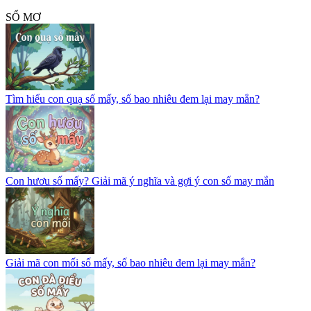
SỔ MƠ
Tìm hiểu con quạ số mấy, số bao nhiêu đem lại may mắn?
Con hươu số mấy? Giải mã ý nghĩa và gợi ý con số may mắn
Giải mã con mối số mấy, số bao nhiêu đem lại may mắn?