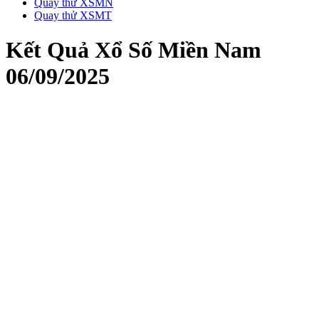
Quay thử XSMN
Quay thử XSMT
Kết Quả Xổ Số Miền Nam
06/09/2025