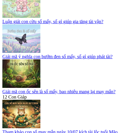
Luận giải con cừu số mấy, số gì giúp gia tăng tài vận?
Giải mã ý nghĩa con bướm đen số mấy, số gì giúp phát tài?
Giải mã con ốc sên là số mấy, bao nhiêu mang lại may mắn?
12 Con Giáp
Tham khảo con số may mắn ngày 10/07 kích tài lộc tuổi Mão