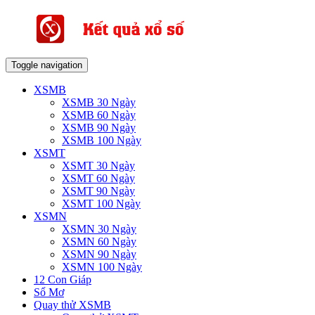
Toggle navigation
XSMB
XSMB 30 Ngày
XSMB 60 Ngày
XSMB 90 Ngày
XSMB 100 Ngày
XSMT
XSMT 30 Ngày
XSMT 60 Ngày
XSMT 90 Ngày
XSMT 100 Ngày
XSMN
XSMN 30 Ngày
XSMN 60 Ngày
XSMN 90 Ngày
XSMN 100 Ngày
12 Con Giáp
Sổ Mơ
Quay thử XSMB