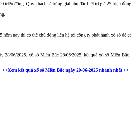
 500 triệu đồng. Quý khách sẽ trúng giải phụ đặc biệt trị giá 25 triệu đồ
ồng.
ôm nay thì có thể chủ động liên hệ tới công ty phát hành xổ số để có
gày 28/06/2025, xổ số Miền Bắc 28/06/2025, kết quả xổ số Miền Bắc
>>Xem kết quả xổ số Miền Bắc ngày 29-06-2025 nhanh nhất <<