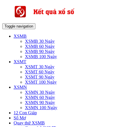
Toggle navigation
XSMB
XSMB 30 Ngày
XSMB 60 Ngày
XSMB 90 Ngày
XSMB 100 Ngày
XSMT
XSMT 30 Ngày
XSMT 60 Ngày
XSMT 90 Ngày
XSMT 100 Ngày
XSMN
XSMN 30 Ngày
XSMN 60 Ngày
XSMN 90 Ngày
XSMN 100 Ngày
12 Con Giáp
Sổ Mơ
Quay thử XSMB