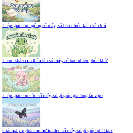
Luận giải con ngỗng số mấy, số bao nhiêu kích vận khí
Tham khảo con thằn lằn số mấy, số bao nhiêu phúc khí?
Luận giải con cừu số mấy, số gì giúp gia tăng tài vận?
Giải mã ý nghĩa con bướm đen số mấy, số gì giúp phát tài?