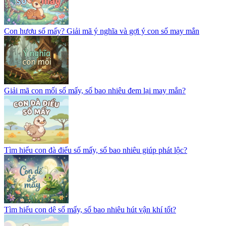
Con hươu số mấy? Giải mã ý nghĩa và gợi ý con số may mắn
Giải mã con mối số mấy, số bao nhiêu đem lại may mắn?
Tìm hiểu con đà điểu số mấy, số bao nhiêu giúp phát lộc?
Tìm hiểu con dê số mấy, số bao nhiêu hút vận khí tốt?