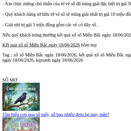
- Xin chúc mừng chủ nhân của tờ vé số
đã trúng giải đặc biệt trị giá
- Quý khách hàng sở hữu tờ vé số
sẽ trúng giải nhất trị giá 10 triệu đ
- Giải nhì trị giá 5 triệu đồng gồm các vé có dãy số
.
Nếu quý khách trúng thưởng kết quả xổ số Miền Bắc ngày 18/06/2026 h
Kết quả xổ số Miền Bắc ngày 18/06/2026
hôm nay
Tag : xổ số Miền Bắc ngày 18/06/2026, kết quả xổ số Miền Bắc n
ngày 18/06/2026, kqxsmb ngày 18/06/2026
SỔ MƠ
Tìm hiểu con quạ số mấy, số bao nhiêu đem lại may mắn?