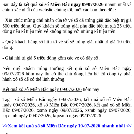
Sau đây là kết quả
xổ số Miền Bắc ngày 09/07/2026
nhanh nhất và
chính xác nhất của website chúng tôi, mời các bạn theo dõi :
- Xin chúc mừng chủ nhân của tờ vé số
đã trúng giải đặc biệt trị giá
500 triệu đồng. Quý khách sẽ trúng giải phụ đặc biệt trị giá 25 triệu
đồng nếu kí hiệu trên vé không trùng với những kí hiệu trên.
- Quý khách hàng sở hữu tờ vé số
sẽ trúng giải nhất trị giá 10 triệu
đồng.
- Giải nhì trị giá 5 triệu đồng gồm các vé có dãy số
.
Nếu quý khách trúng thưởng kết quả xổ số Miền Bắc ngày
09/07/2026 hôm nay thì có thể chủ động liên hệ tới công ty phát
hành xổ số để có thể lĩnh thưởng.
Kết quả xổ số Miền Bắc ngày 09/07/2026
hôm nay
Tag : xổ số Miền Bắc ngày 09/07/2026, kết quả xổ số Miền Bắc
ngày 09/07/2026, xổ số Miền Bắc 09/07/2026, kết quả xổ số Miền
Bắc 09/07/2026. xsmb ngày 09/07/2026, xsmb ngày 09/07/2026,
kqxsmb ngày 09/07/2026, kqxsmb ngày 09/07/2026
>>Xem kết quả xổ số Miền Bắc ngày 10-07-2026 nhanh nhất <<