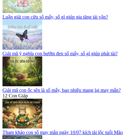
Luận giải con cừu số mấy, số gì giúp gia tăng tài vận?
Giải mã ý nghĩa con bướm đen số mấy, số gì giúp phát tài?
Giải mã con ốc sên là số mấy, bao nhiêu mang lại may mắn?
12 Con Giáp
Tham khảo con số may mắn ngày 10/07 kích tài lộc tuổi Mão