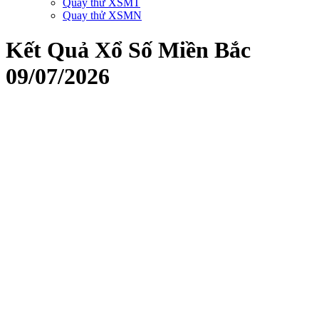
Quay thử XSMT
Quay thử XSMN
Kết Quả Xổ Số Miền Bắc
09/07/2026