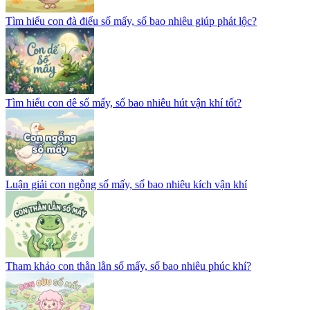
Tìm hiểu con đà điểu số mấy, số bao nhiêu giúp phát lộc?
Tìm hiểu con dê số mấy, số bao nhiêu hút vận khí tốt?
Luận giải con ngỗng số mấy, số bao nhiêu kích vận khí
Tham khảo con thằn lằn số mấy, số bao nhiêu phúc khí?