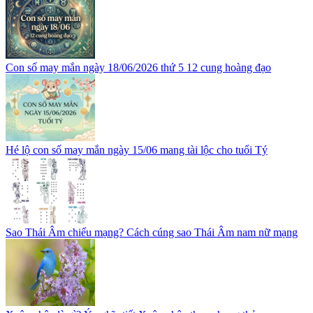
Con số may mắn ngày 18/06/2026 thứ 5 12 cung hoàng đạo
Hé lộ con số may mắn ngày 15/06 mang tài lộc cho tuổi Tý
Sao Thái Âm chiếu mạng? Cách cúng sao Thái Âm nam nữ mạng