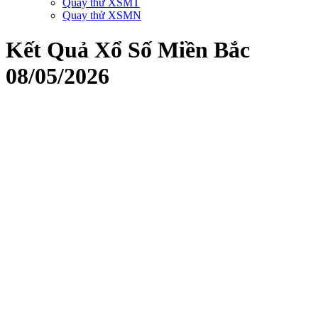
Quay thử XSMT
Quay thử XSMN
Kết Quả Xổ Số Miền Bắc
08/05/2026