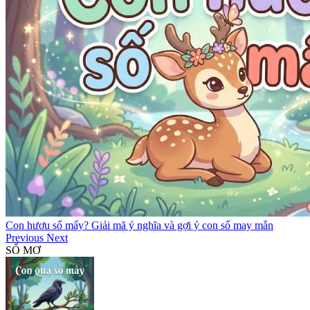
Con hươu số mấy? Giải mã ý nghĩa và gợi ý con số may mắn
Previous
Next
SỔ MƠ