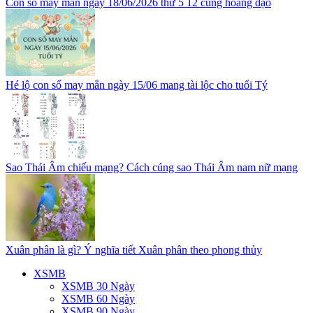
Con số may mắn ngày 18/06/2026 thứ 5 12 cung hoàng đạo
Hé lộ con số may mắn ngày 15/06 mang tài lộc cho tuổi Tý
Sao Thái Âm chiếu mạng? Cách cúng sao Thái Âm nam nữ mạng
Xuân phân là gì? Ý nghĩa tiết Xuân phân theo phong thủy
XSMB
XSMB 30 Ngày
XSMB 60 Ngày
XSMB 90 Ngày