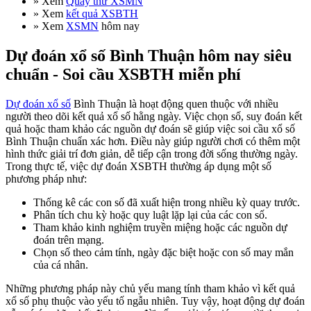
» Xem
Quay thử XSMN
» Xem
kết quả XSBTH
» Xem
XSMN
hôm nay
Dự đoán xổ số Bình Thuận hôm nay siêu
chuẩn - Soi cầu XSBTH miễn phí
Dự đoán xổ số
Bình Thuận là hoạt động quen thuộc với nhiều
người theo dõi kết quả xổ số hằng ngày. Việc chọn số, suy đoán kết
quả hoặc tham khảo các nguồn dự đoán sẽ giúp việc soi cầu xổ số
Bình Thuận chuẩn xác hơn. Điều này giúp người chơi có thêm một
hình thức giải trí đơn giản, dễ tiếp cận trong đời sống thường ngày.
Trong thực tế, việc dự đoán XSBTH thường áp dụng một số
phương pháp như:
Thống kê các con số đã xuất hiện trong nhiều kỳ quay trước.
Phân tích chu kỳ hoặc quy luật lặp lại của các con số.
Tham khảo kinh nghiệm truyền miệng hoặc các nguồn dự
đoán trên mạng.
Chọn số theo cảm tính, ngày đặc biệt hoặc con số may mắn
của cá nhân.
Những phương pháp này chủ yếu mang tính tham khảo vì kết quả
xổ số phụ thuộc vào yếu tố ngẫu nhiên. Tuy vậy, hoạt động dự đoán