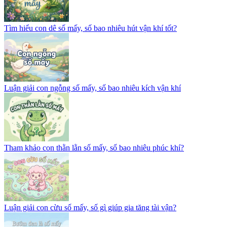
Tìm hiểu con dê số mấy, số bao nhiêu hút vận khí tốt?
Luận giải con ngỗng số mấy, số bao nhiêu kích vận khí
Tham khảo con thằn lằn số mấy, số bao nhiêu phúc khí?
Luận giải con cừu số mấy, số gì giúp gia tăng tài vận?