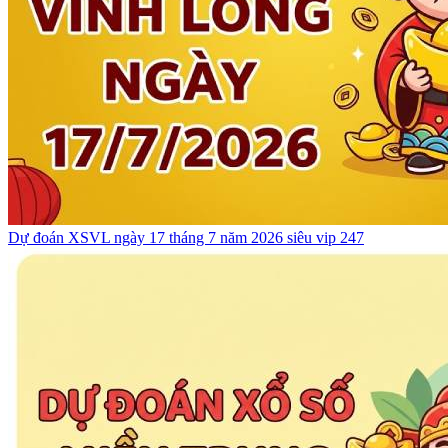
Dự đoán XSVL ngày 17 tháng 7 năm 2026 siêu vip 247