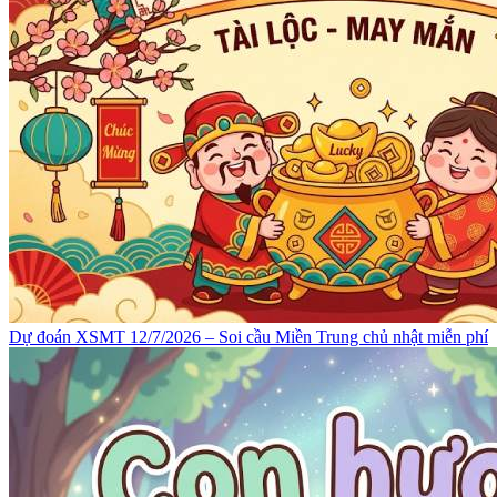
Dự đoán XSMT 12/7/2026 – Soi cầu Miền Trung chủ nhật miễn phí